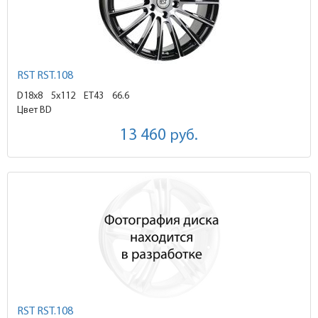
RST RST.108
D18x8
5x112 ET43
66.6
Цвет BD
13 460
руб.
RST RST.108