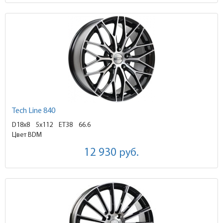
Tech Line 840
D18x8
5x112 ET38
66.6
Цвет BDM
12 930
руб.