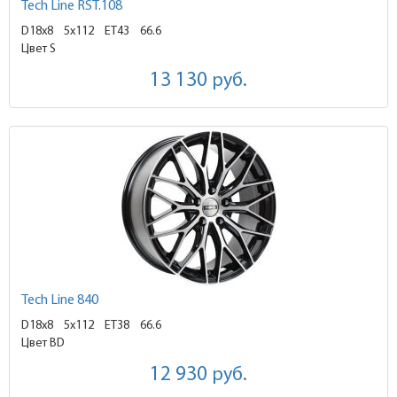
Tech Line RST.108
D18x8
5x112 ET43
66.6
Цвет S
13 130
руб.
Tech Line 840
D18x8
5x112 ET38
66.6
Цвет BD
12 930
руб.