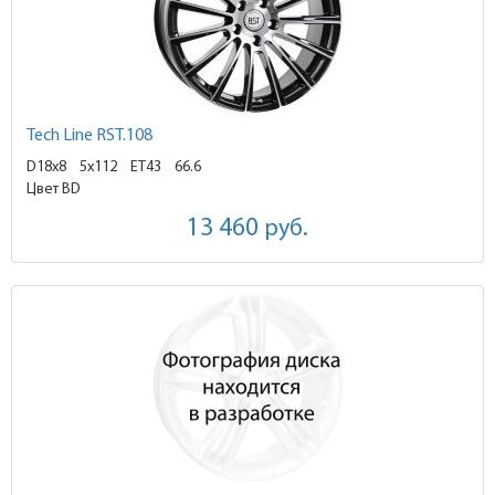
Tech Line RST.108
D18x8
5x112 ET43
66.6
Цвет BD
13 460
руб.