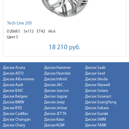
Tech Line 205
D20x8.5
5x112 ET42
66.6
Цвет S
18 210
руб.
Диски Acura
Диски Hummer
Диски Saab
Диски AITO
Диски Hyundai
Диски Seat
Диски Alfa-romeo
Диски Infiniti
Диски Skoda
Диски Audi
Диски JAC
Диски Skywell
Диски BAIC
Диски Jaecoo
Диски Solaris
Диски Belgee
Диски Jaguar
Диски Soueast
Диски BMW
Диски Jeep
Диски SsangYong
Диски BYD
Диски Jetour
Диски Subaru
Диски Cadillac
Диски JETTA
Диски Suzuki
Диски Changan
Диски Kaiyi
Диски SWM
Диски Chery
Диски KGM
Диски TANK