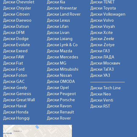
Диски Chevrolet
Диски Kia
Диски TENET
Диски Chrysler
Диски Knewstar
Диски Toyota
Диски Citroen
Диски Land Rover
Диски Volkswagen
Диски Daewoo
Диски Lexus
Диски Volvo
Диски Datsun
Диски Lifan
Диски Voyah
Диски DFM
Диски Livan
Диски Xcite
Диски Dodge
Диски Lixiang
Диски Zeekr
Диски Evolute
Диски Lynk & Co
Диски Zotye
Диски Exeed
Диски Mazda
Диски ГАЗ
Диски FAW
Диски Mercedes
Диски ЛАДА
Диски Fiat
Диски MG
Диски Москвич
Диски Ford
Диски Mitsubishi
Диски ТаГАЗ
Диски Foton
Диски Nissan
Диски УАЗ
Диски GAC
Диски OMODA
Диски Geely
Диски Opel
Диски Tech Line
Диски Genesis
Диски Peugeot
Диски Neo
Диски Great Wall
Диски Porsche
Диски Venti
Диски Haval
Диски Ravon
Диски RST
Диски Honda
Диски Renault
Диски Hongqi
Диски Rover