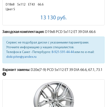
D18x8
5x112 ET43
66.6
Цвет S
13 130
руб.
Заводская комплектация:
D19x
8
PCD 5x112 ET 39 DIA 66.6
Сервис не подобрал диски с указанными параметрами.
Уточните информацию у наших специалистов.
Телефон в Санкт - Петербурге:
8-921-591-44-44
или по e-mail:
diski-piter@yandex.ru
Вариант замены:
D20x
(7-9)
PCD 5x112 ET 39 DIA 66.6, 67.1, 73.1