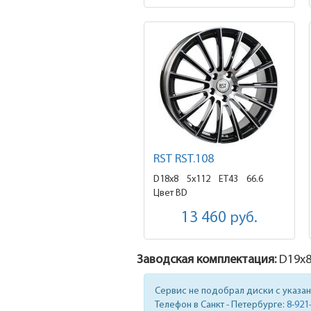
RST RST.108
D18x8
5x112 ET43
66.6
Цвет BD
13 460
руб.
Заводская комплектация:
D19x
Сервис не подобрал диски с указа
Телефон в Санкт - Петербурге:
8-921