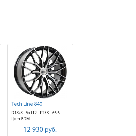
Tech Line 840
D18x8
5x112 ET38
66.6
Цвет BDM
12 930
руб.