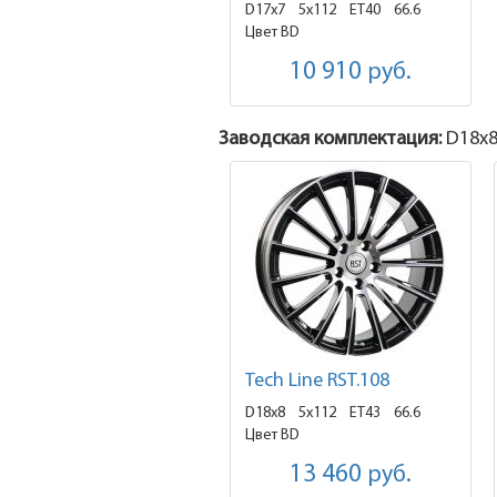
D17x7
5x112 ET40
66.6
Цвет BD
10 910
руб.
Заводская комплектация:
D18x
Tech Line RST.108
D18x8
5x112 ET43
66.6
Цвет BD
13 460
руб.