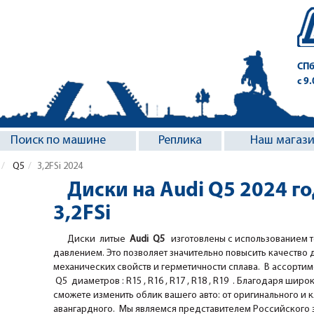
СПб
с 9
Поиск по машине
Реплика
Наш магаз
Q5
3,2FSi 2024
Диски на Audi Q5 2024 г
3,2FSi
Диски литые
Audi Q5
изготовлены с использованием т
давлением. Это позволяет значительно повысить качество 
механических свойств и герметичности сплава. В ассорти
Q5 диаметров : R15 , R16 , R17 , R18 , R19 . Благодаря широк
сможете изменить облик вашего авто: от оригинального и 
авангардного. Мы являемся представителем Российского за