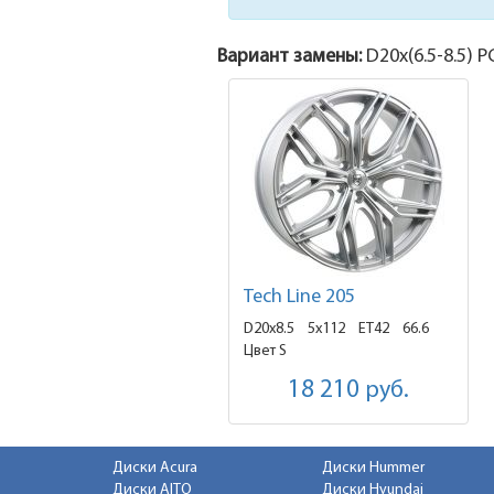
Вариант замены:
D20x
(6.5-8.5)
PC
Tech Line 205
D20x8.5
5x112 ET42
66.6
Цвет S
18 210
руб.
Диски Acura
Диски Hummer
Диски AITO
Диски Hyundai