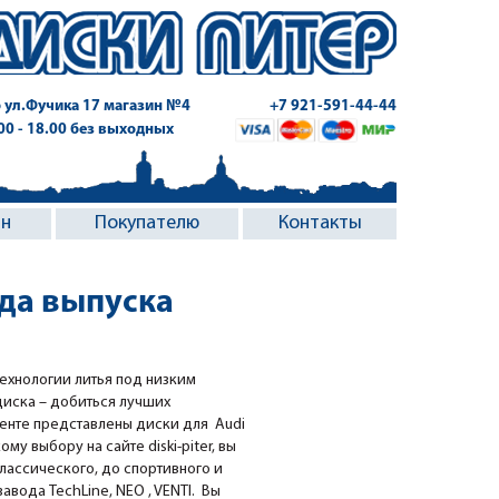
 ул.Фучика 17
магазин №4
+7 921-591-44-44
.00 - 18.00 без выходных
ин
Покупателю
Контакты
ода выпуска
ехнологии литья под низким
диска – добиться лучших
менте представлены диски для Audi
ому выбору на сайте diski-piter, вы
классического, до спортивного и
вода TechLine, NEO , VENTI. Вы