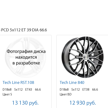
8
PCD 5x112 ET 39 DIA 66.6
Tech Line RST.108
Tech Line 840
D18x8
5x112 ET43
66.6
D18x8
5x112 ET38
66.6
Цвет S
Цвет BD
13 130
руб.
12 930
руб.