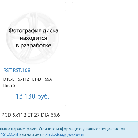
RST RST.108
D18x8
5x112 ET43
66.6
Цвет S
13 130
руб.
8
PCD 5x112 ET 27 DIA 66.6
нными параметрами. Уточните информацию у наших специалистов.
-591-44-44
или по e-mail:
diski-piter@yandex.ru