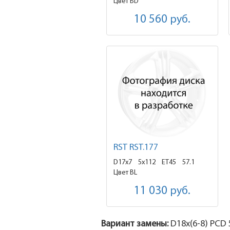
Цвет BD
10 560
руб.
RST RST.177
D17x7
5x112 ET45
57.1
Цвет BL
11 030
руб.
Вариант замены:
D18x
(6-8)
PCD 5