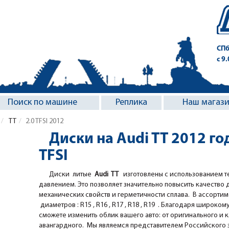
СПб
с 9
Поиск по машине
Реплика
Наш магаз
TT
2.0 TFSI 2012
Диски на Audi TT 2012 го
TFSI
Диски литые
Audi TT
изготовлены с использованием т
давлением. Это позволяет значительно повысить качество 
механических свойств и герметичности сплава. В ассорти
диаметров : R15 , R16 , R17 , R18 , R19 . Благодаря широкому 
сможете изменить облик вашего авто: от оригинального и 
авангардного. Мы являемся представителем Российского за