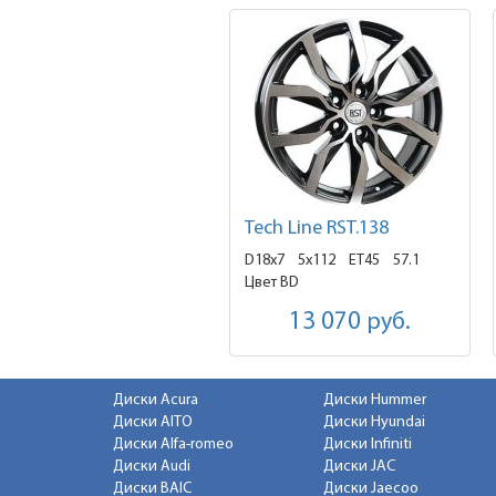
Tech Line RST.138
D18x7
5x112 ET45
57.1
Цвет BD
13 070
руб.
Диски Acura
Диски Hummer
Диски AITO
Диски Hyundai
Диски Alfa-romeo
Диски Infiniti
Диски Audi
Диски JAC
Диски BAIC
Диски Jaecoo