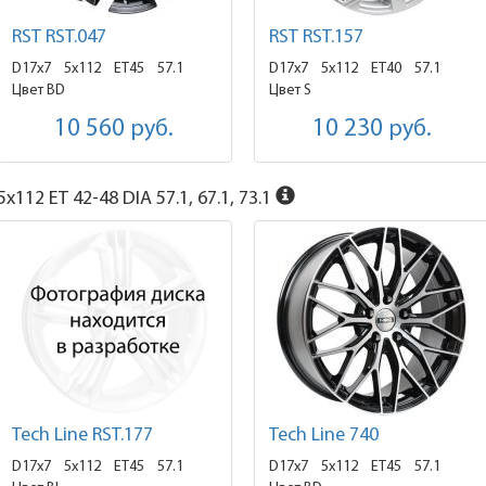
RST RST.047
RST RST.157
D17x7
5x112 ET45
57.1
D17x7
5x112 ET40
57.1
Цвет BD
Цвет S
10 560
руб.
10 230
руб.
x112 ET 42-48 DIA 57.1, 67.1, 73.1
Tech Line RST.177
Tech Line 740
D17x7
5x112 ET45
57.1
D17x7
5x112 ET45
57.1