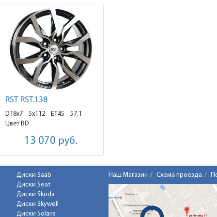
RST RST.138
D18x7
5x112 ET45
57.1
Цвет BD
13 070
руб.
Диски Saab
Наш Магазин
Схема проезда
П
Диски Seat
Диски Skoda
Диски Skywell
Диски Solaris