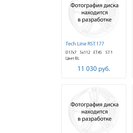
Tech Line RST.177
D17x7
5x112 ET45
57.1
Цвет BL
11 030
руб.