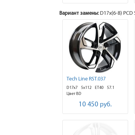
Вариант замены:
D17x
(6-8)
PCD 5
Tech Line RST.037
D17x7
5x112 ET40
57.1
Цвет BD
10 450
руб.