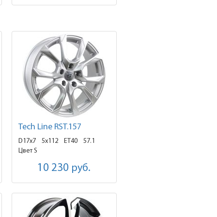
Tech Line RST.157
D17x7
5x112 ET40
57.1
Цвет S
10 230
руб.