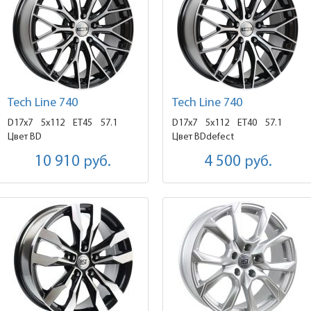
Tech Line 740
Tech Line 740
D17x7
5x112 ET45
57.1
D17x7
5x112 ET40
57.1
Цвет BD
Цвет BDdefect
10 910
руб.
4 500
руб.