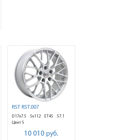
RST RST.007
D17x7.5
5x112 ET45
57.1
Цвет S
10 010
руб.