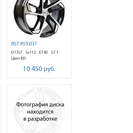
RST RST.037
D17x7
5x112 ET40
57.1
Цвет BD
10 450
руб.