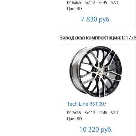
D16x6.5
5x112 ET45
57.1
Цвет BD
7 830
руб.
Заводская комплектация:
D17x
8
Tech Line RST.007
D17x7.5
5x112 ET45
57.1
Цвет BD
10 320
руб.