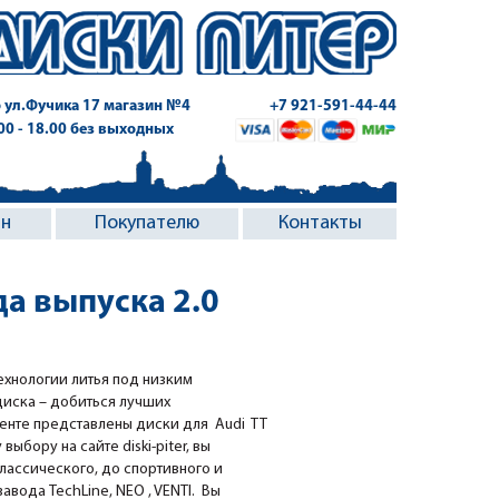
 ул.Фучика 17
магазин №4
+7 921-591-44-44
.00 - 18.00 без выходных
ин
Покупателю
Контакты
да выпуска 2.0
ехнологии литья под низким
диска – добиться лучших
менте представлены диски для Audi TT
выбору на сайте diski-piter, вы
классического, до спортивного и
вода TechLine, NEO , VENTI. Вы