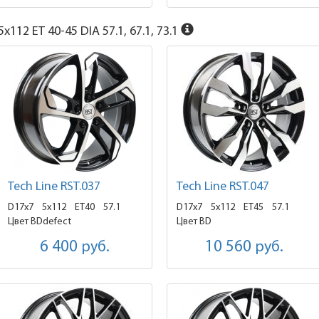
x112 ET 40-45 DIA 57.1, 67.1, 73.1
Tech Line RST.037
Tech Line RST.047
D17x7
5x112 ET40
57.1
D17x7
5x112 ET45
57.1
Цвет BDdefect
Цвет BD
6 400
руб.
10 560
руб.