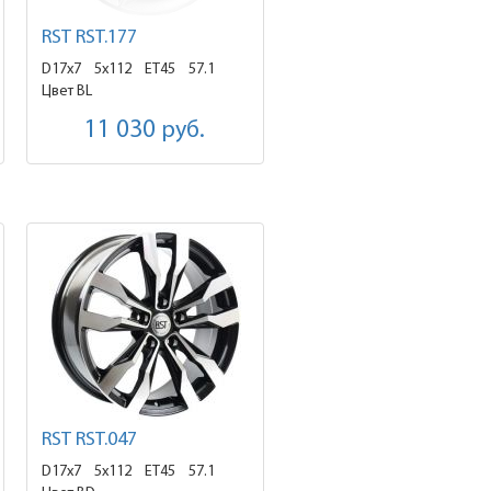
RST RST.177
D17x7
5x112 ET45
57.1
Цвет BL
11 030
руб.
RST RST.047
D17x7
5x112 ET45
57.1