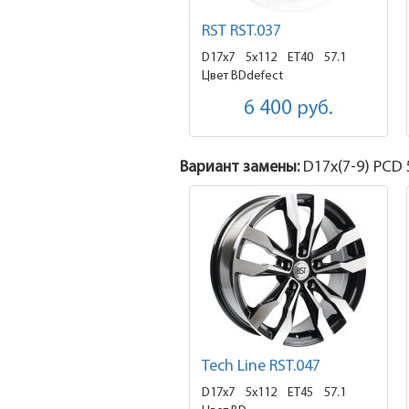
RST RST.037
D17x7
5x112 ET40
57.1
Цвет BDdefect
6 400
руб.
Вариант замены:
D17x
(7-9)
PCD 5
Tech Line RST.047
D17x7
5x112 ET45
57.1