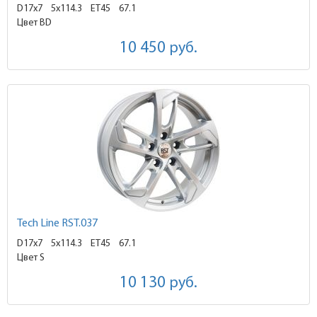
D17x7
5x114.3 ET45
67.1
Цвет BD
10 450
руб.
Tech Line RST.037
D17x7
5x114.3 ET45
67.1
Цвет S
10 130
руб.