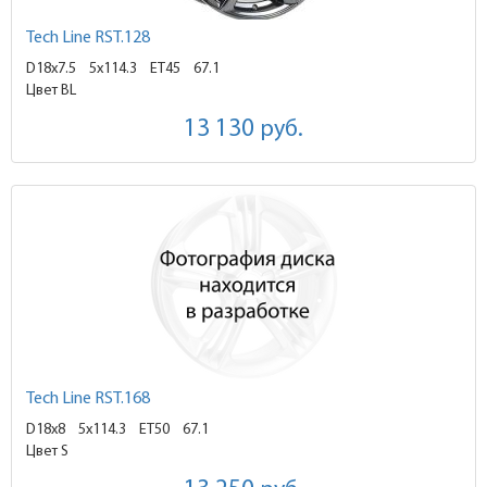
Tech Line RST.128
D18x7.5
5x114.3 ET45
67.1
Цвет BL
13 130
руб.
Tech Line RST.168
D18x8
5x114.3 ET50
67.1
Цвет S