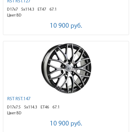
RST RST.127
D17x7
5x114.3 ET47
67.1
Цвет BD
10 900
руб.
RST RST.147
D17x7.5
5x114.3 ET46
67.1
Цвет BD
10 900
руб.