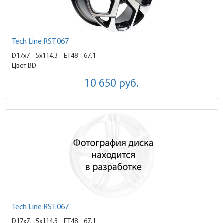
Tech Line RST.067
D17x7
5x114.3 ET48
67.1
Цвет BD
10 650
руб.
Tech Line RST.067
D17x7
5x114.3 ET48
67.1