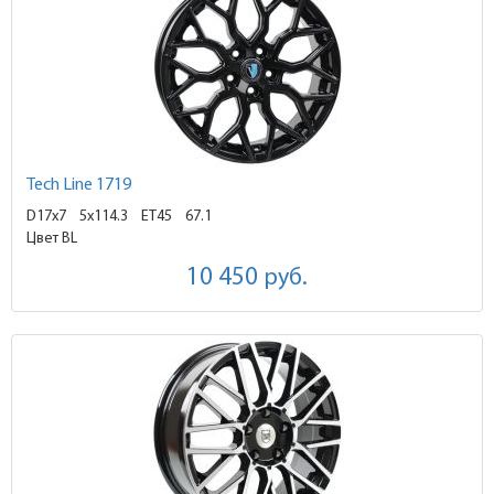
Tech Line 1719
D17x7
5x114.3 ET45
67.1
Цвет BL
10 450
руб.