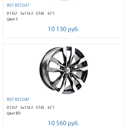
RST RST.037
D17x7
5x114.3 ET45
67.1
Цвет S
10 130
руб.
RST RST.047
D17x7
5x114.3 ET45
67.1
Цвет BD
10 560
руб.