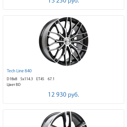
13 250
руб.
Tech Line 840
D18x8
5x114.3 ET45
67.1
Цвет BD
12 930
руб.