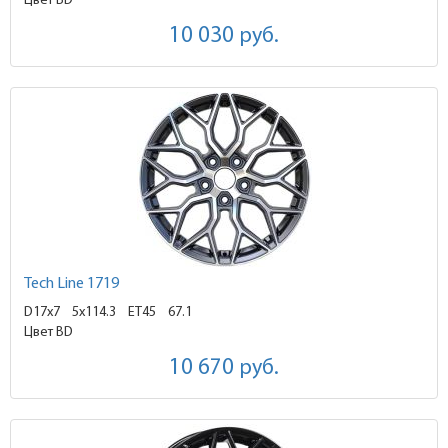
Цвет BD
10 030
руб.
Tech Line 1719
D17x7
5x114.3 ET45
67.1
Цвет BD
10 670
руб.