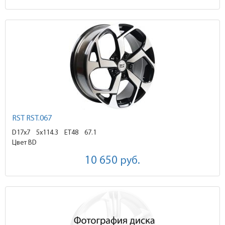
RST RST.067
D17x7
5x114.3 ET48
67.1
Цвет BD
10 650
руб.