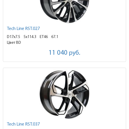
Tech Line RST.027
D17x7.5
5x114.3 ET46
67.1
Цвет BD
11 040
руб.
Tech Line RST.037