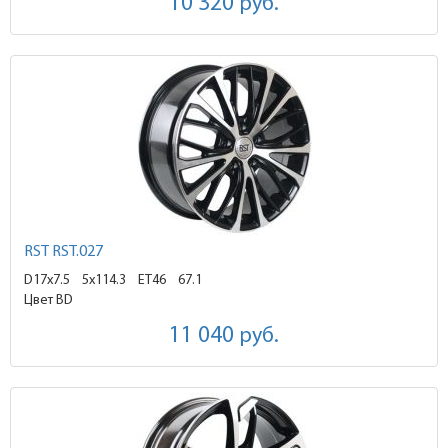
10 320
руб.
RST RST.027
D17x7.5
5x114.3 ET46
67.1
Цвет BD
11 040
руб.