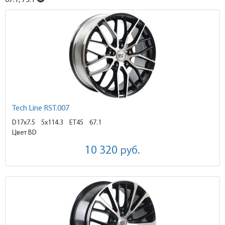
67.1, 73.1
Tech Line RST.007
D17x7.5
5x114.3 ET45
67.1
Цвет BD
10 320
руб.