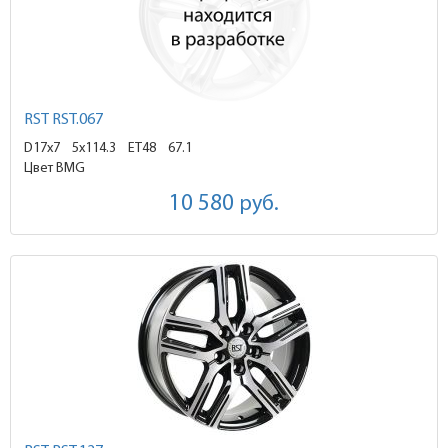
RST RST.067
D17x7
5x114.3 ET48
67.1
Цвет BMG
10 580
руб.