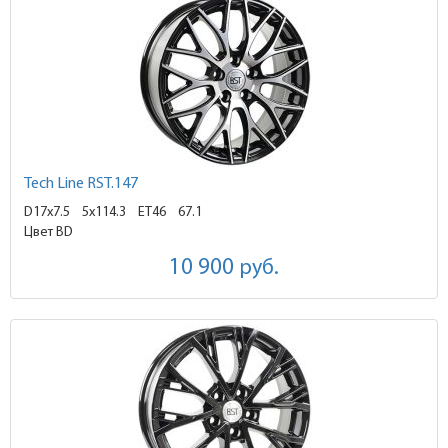
Tech Line RST.147
D17x7.5
5x114.3 ET46
67.1
Цвет BD
10 900
руб.