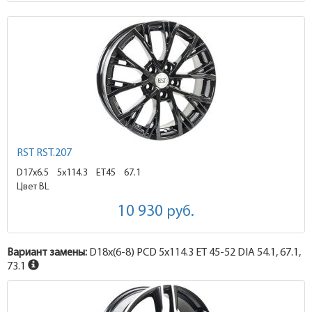
RST RST.207
D17x6.5
5x114.3 ET45
67.1
Цвет BL
10 930
руб.
Вариант замены:
D18x
(6-8)
PCD 5x114.3 ET 45-52 DIA 54.1, 67.1,
73.1