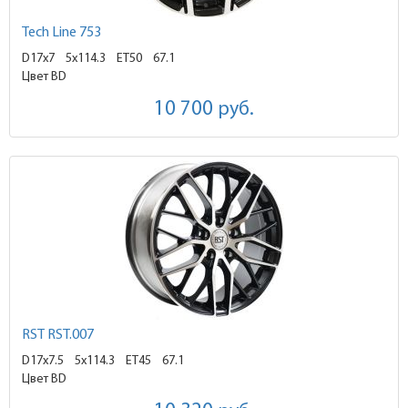
Tech Line 753
D17x7
5x114.3 ET50
67.1
Цвет BD
10 700
руб.
RST RST.007
D17x7.5
5x114.3 ET45
67.1
Цвет BD