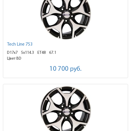
Tech Line 753
D17x7
5x114.3 ET48
67.1
Цвет BD
10 700
руб.