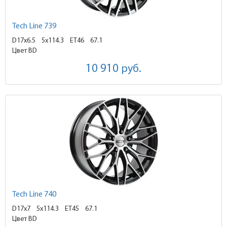
Tech Line 739
D17x6.5
5x114.3 ET46
67.1
Цвет BD
10 910
руб.
Tech Line 740
D17x7
5x114.3 ET45
67.1
Цвет BD