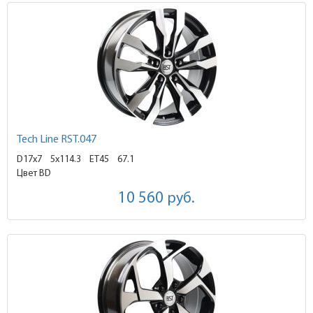
Tech Line RST.047
D17x7
5x114.3 ET45
67.1
Цвет BD
10 560
руб.