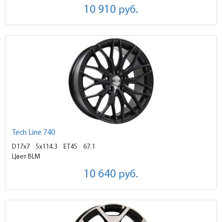
10 910
руб.
Tech Line 740
D17x7
5x114.3 ET45
67.1
Цвет BLM
10 640
руб.