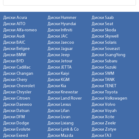
Диски Acura
Диски Hummer
Диски Saab
Диски AITO
Диски Hyundai
Диски Seat
Диски Alfa-romeo
Диски Infiniti
Диски Skoda
Диски Audi
Диски JAC
Диски Skywell
Диски BAIC
Диски Jaecoo
Диски Solaris
Диски Belgee
Диски Jaguar
Диски Soueast
Диски BMW
Диски Jeep
Диски SsangYong
Диски BYD
Диски Jetour
Диски Subaru
Диски Cadillac
Диски JETTA
Диски Suzuki
Диски Changan
Диски Kaiyi
Диски SWM
Диски Chery
Диски KGM
Диски TANK
Диски Chevrolet
Диски Kia
Диски TENET
Диски Chrysler
Диски Knewstar
Диски Toyota
Диски Citroen
Диски Land Rover
Диски Volkswagen
Диски Daewoo
Диски Lexus
Диски Volvo
Диски Datsun
Диски Lifan
Диски Voyah
Диски DFM
Диски Livan
Диски Xcite
Диски Dodge
Диски Lixiang
Диски Zeekr
Диски Evolute
Диски Lynk & Co
Диски Zotye
Диски Exeed
Диски Mazda
Диски ГАЗ