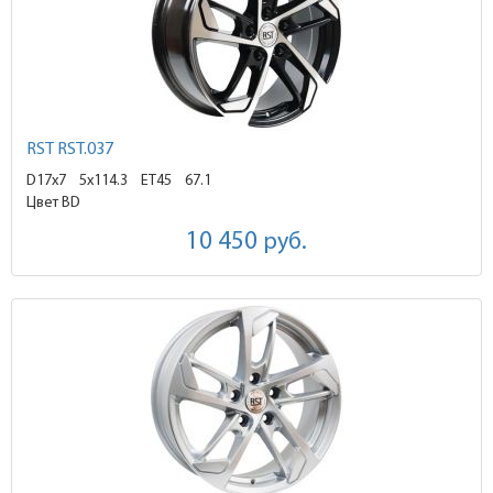
RST RST.037
D17x7
5x114.3 ET45
67.1
Цвет BD
10 450
руб.