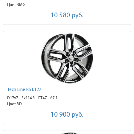
Цвет BMG
10 580
руб.
Tech Line RST.127
D17x7
5x114.3 ET47
67.1
Цвет BD
10 900
руб.