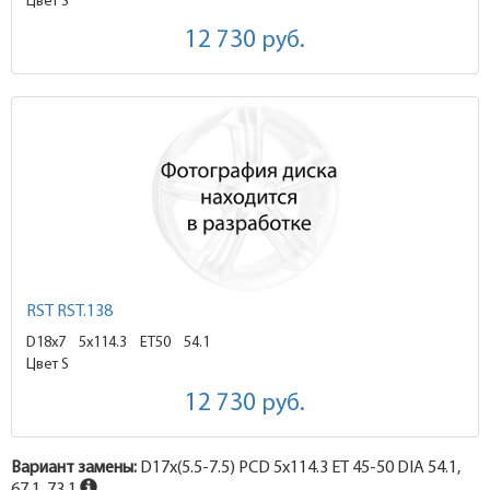
Цвет S
12 730
руб.
RST RST.138
D18x7
5x114.3 ET50
54.1
Цвет S
12 730
руб.
Вариант замены:
D17x
(5.5-7.5)
PCD 5x114.3 ET 45-50 DIA 54.1,