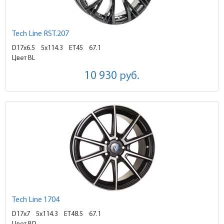
Tech Line RST.207
D17x6.5
5x114.3 ET45
67.1
Цвет BL
10 930
руб.
Tech Line 1704
D17x7
5x114.3 ET48.5
67.1