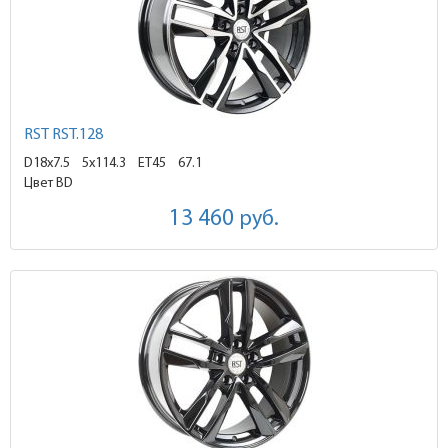
RST RST.128
D18x7.5
5x114.3 ET45
67.1
Цвет BD
13 460
руб.