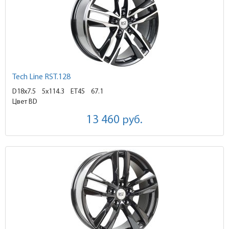
Tech Line RST.128
D18x7.5
5x114.3 ET45
67.1
Цвет BD
13 460
руб.