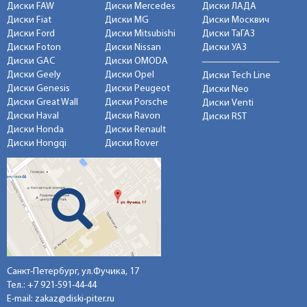
Диски FAW
Диски Mercedes
Диски ЛАДА
Диски Fiat
Диски MG
Диски Москвич
Диски Ford
Диски Mitsubishi
Диски ТаГАЗ
Диски Foton
Диски Nissan
Диски УАЗ
Диски GAC
Диски OMODA
Диски Geely
Диски Opel
Диски Tech Line
Диски Genesis
Диски Peugeot
Диски Neo
Диски Great Wall
Диски Porsche
Диски Venti
Диски Haval
Диски Ravon
Диски RST
Диски Honda
Диски Renault
Диски Hongqi
Диски Rover
Санкт-Петербург, ул.Фучика, 17
Тел.:
+7 921-591-44-44
E-mail:
zakaz@diski-piter.ru