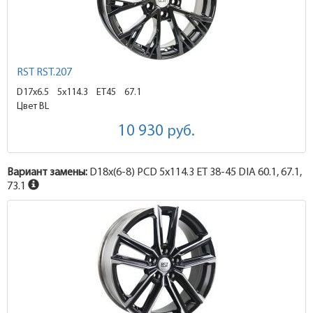
RST RST.207
D17x6.5
5x114.3 ET45
67.1
Цвет BL
10 930
руб.
Вариант замены:
D18x
(6-8)
PCD 5x114.3 ET 38-45 DIA 60.1, 67.1,
73.1