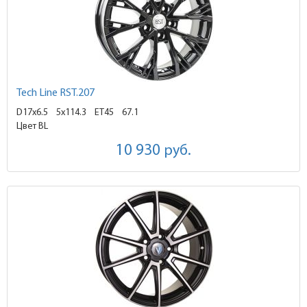
Tech Line RST.207
D17x6.5
5x114.3 ET45
67.1
Цвет BL
10 930
руб.