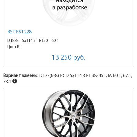
RST RST.228
D18x8
5x114.3 ET50
60.1
Цвет BL
13 250
руб.
Вариант замены:
D17x
(6-8)
PCD 5x114.3 ET 38-45 DIA 60.1, 67.1,
73.1