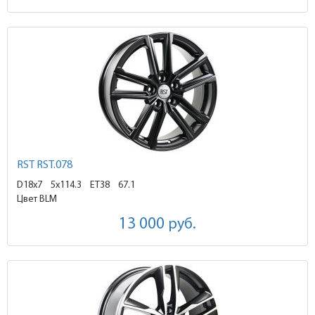
RST RST.078
D18x7
5x114.3 ET38
67.1
Цвет BLM
13 000
руб.