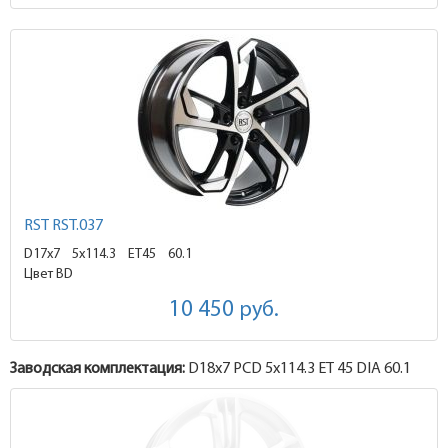
RST RST.037
D17x7
5x114.3 ET45
60.1
Цвет BD
10 450
руб.
Заводская комплектация:
D18x
7
PCD 5x114.3 ET 45 DIA 60.1