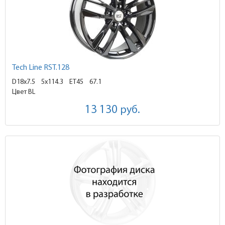
Tech Line RST.128
D18x7.5
5x114.3 ET45
67.1
Цвет BL
13 130
руб.