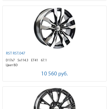
RST RST.047
D17x7
5x114.3 ET41
67.1
Цвет BD
10 560
руб.