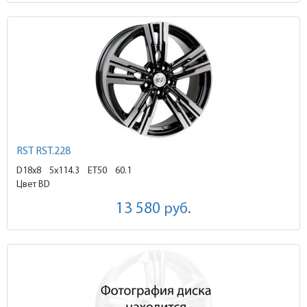
RST RST.228
D18x8
5x114.3 ET50
60.1
Цвет BD
13 580
руб.