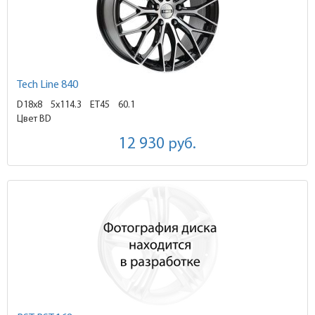
Tech Line 840
D18x8
5x114.3 ET45
60.1
Цвет BD
12 930
руб.