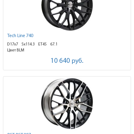
Tech Line 740
D17x7
5x114.3 ET45
67.1
Цвет BLM
10 640
руб.