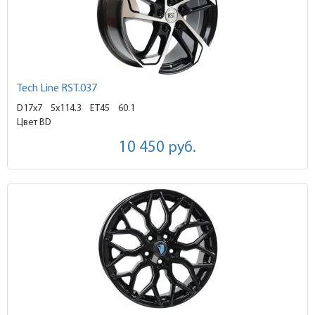
Tech Line RST.037
D17x7
5x114.3 ET45
60.1
Цвет BD
10 450
руб.