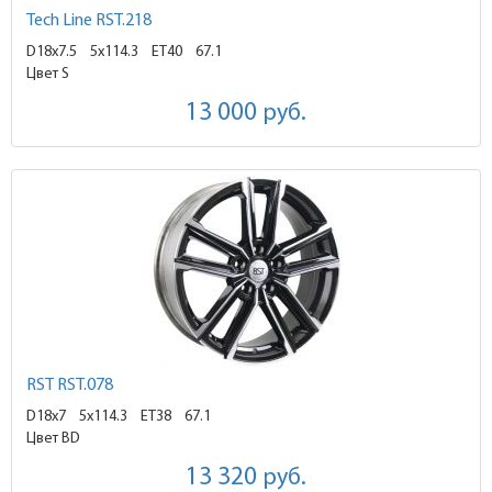
Tech Line RST.218
D18x7.5
5x114.3 ET40
67.1
Цвет S
13 000
руб.
RST RST.078
D18x7
5x114.3 ET38
67.1
Цвет BD
13 320
руб.