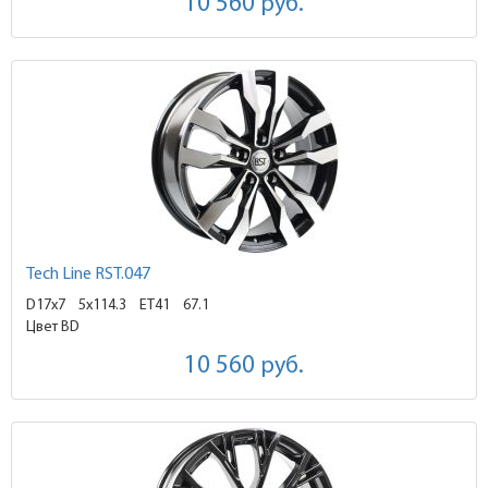
10 560
руб.
Tech Line RST.047
D17x7
5x114.3 ET41
67.1
Цвет BD
10 560
руб.