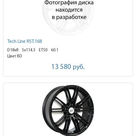
Tech Line RST.168
D18x8
5x114.3 ET50
60.1
Цвет BD
13 580
руб.