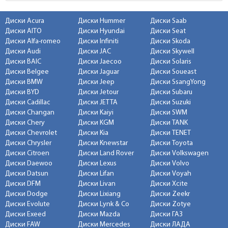
Диски Acura
Диски Hummer
Диски Saab
Диски AITO
Диски Hyundai
Диски Seat
Диски Alfa-romeo
Диски Infiniti
Диски Skoda
Диски Audi
Диски JAC
Диски Skywell
Диски BAIC
Диски Jaecoo
Диски Solaris
Диски Belgee
Диски Jaguar
Диски Soueast
Диски BMW
Диски Jeep
Диски SsangYong
Диски BYD
Диски Jetour
Диски Subaru
Диски Cadillac
Диски JETTA
Диски Suzuki
Диски Changan
Диски Kaiyi
Диски SWM
Диски Chery
Диски KGM
Диски TANK
Диски Chevrolet
Диски Kia
Диски TENET
Диски Chrysler
Диски Knewstar
Диски Toyota
Диски Citroen
Диски Land Rover
Диски Volkswagen
Диски Daewoo
Диски Lexus
Диски Volvo
Диски Datsun
Диски Lifan
Диски Voyah
Диски DFM
Диски Livan
Диски Xcite
Диски Dodge
Диски Lixiang
Диски Zeekr
Диски Evolute
Диски Lynk & Co
Диски Zotye
Диски Exeed
Диски Mazda
Диски ГАЗ
Диски FAW
Диски Mercedes
Диски ЛАДА