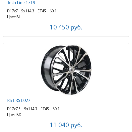
Tech Line 1719
D17x7
5x114.3 ET45
60.1
Цвет BL
10 450
руб.
RST RST.027
D17x7.5
5x114.3 ET45
60.1
Цвет BD
11 040
руб.