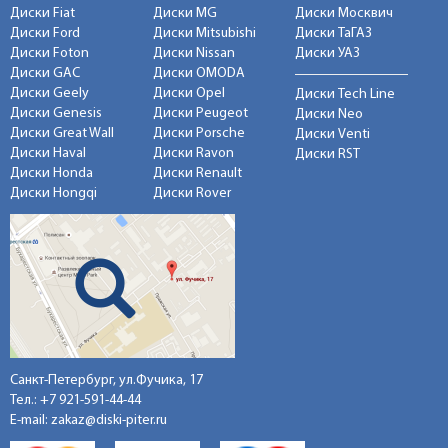
Диски Fiat
Диски MG
Диски Москвич
Диски Ford
Диски Mitsubishi
Диски ТаГАЗ
Диски Foton
Диски Nissan
Диски УАЗ
Диски GAC
Диски OMODA
Диски Geely
Диски Opel
Диски Tech Line
Диски Genesis
Диски Peugeot
Диски Neo
Диски Great Wall
Диски Porsche
Диски Venti
Диски Haval
Диски Ravon
Диски RST
Диски Honda
Диски Renault
Диски Hongqi
Диски Rover
Санкт-Петербург, ул.Фучика, 17
Тел.:
+7 921-591-44-44
E-mail:
zakaz@diski-piter.ru