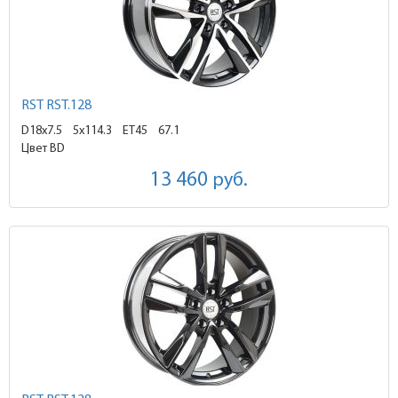
RST RST.128
D18x7.5
5x114.3 ET45
67.1
Цвет BD
13 460
руб.