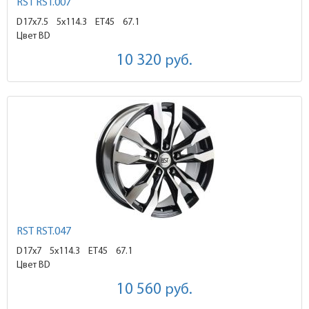
RST RST.007
D17x7.5
5x114.3 ET45
67.1
Цвет BD
10 320
руб.
RST RST.047
D17x7
5x114.3 ET45
67.1
Цвет BD
10 560
руб.