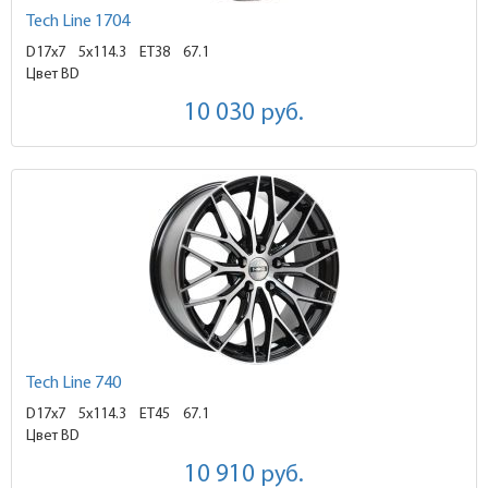
Tech Line 1704
D17x7
5x114.3 ET38
67.1
Цвет BD
10 030
руб.
Tech Line 740
D17x7
5x114.3 ET45
67.1
Цвет BD
10 910
руб.