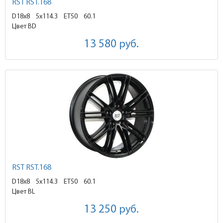
RST RST.168
D18x8
5x114.3 ET50
60.1
Цвет BD
13 580
руб.
RST RST.168
D18x8
5x114.3 ET50
60.1
Цвет BL
13 250
руб.