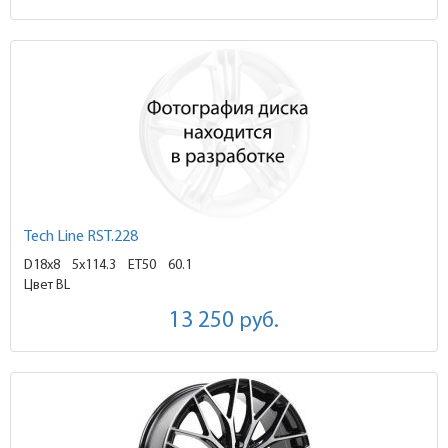
Tech Line RST.228
D18x8
5x114.3 ET50
60.1
Цвет BL
13 250
руб.