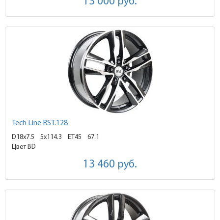
13 000
руб.
Tech Line RST.128
D18x7.5
5x114.3 ET45
67.1
Цвет BD
13 460
руб.