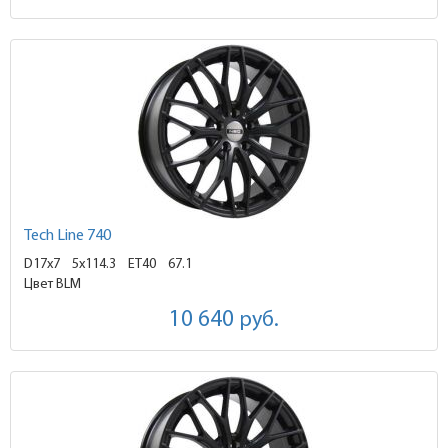
Tech Line 740
D17x7
5x114.3 ET40
67.1
Цвет BLM
10 640
руб.