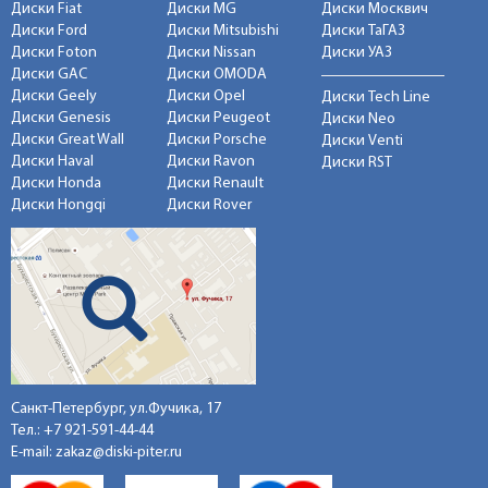
Диски Fiat
Диски MG
Диски Москвич
Диски Ford
Диски Mitsubishi
Диски ТаГАЗ
Диски Foton
Диски Nissan
Диски УАЗ
Диски GAC
Диски OMODA
Диски Geely
Диски Opel
Диски Tech Line
Диски Genesis
Диски Peugeot
Диски Neo
Диски Great Wall
Диски Porsche
Диски Venti
Диски Haval
Диски Ravon
Диски RST
Диски Honda
Диски Renault
Диски Hongqi
Диски Rover
Санкт-Петербург, ул.Фучика, 17
Тел.:
+7 921-591-44-44
E-mail:
zakaz@diski-piter.ru