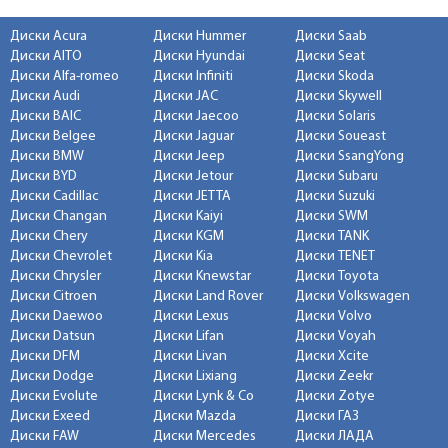
Диски Acura
Диски Hummer
Диски Saab
Диски AITO
Диски Hyundai
Диски Seat
Диски Alfa-romeo
Диски Infiniti
Диски Skoda
Диски Audi
Диски JAC
Диски Skywell
Диски BAIC
Диски Jaecoo
Диски Solaris
Диски Belgee
Диски Jaguar
Диски Soueast
Диски BMW
Диски Jeep
Диски SsangYong
Диски BYD
Диски Jetour
Диски Subaru
Диски Cadillac
Диски JETTA
Диски Suzuki
Диски Changan
Диски Kaiyi
Диски SWM
Диски Chery
Диски KGM
Диски TANK
Диски Chevrolet
Диски Kia
Диски TENET
Диски Chrysler
Диски Knewstar
Диски Toyota
Диски Citroen
Диски Land Rover
Диски Volkswagen
Диски Daewoo
Диски Lexus
Диски Volvo
Диски Datsun
Диски Lifan
Диски Voyah
Диски DFM
Диски Livan
Диски Xcite
Диски Dodge
Диски Lixiang
Диски Zeekr
Диски Evolute
Диски Lynk & Co
Диски Zotye
Диски Exeed
Диски Mazda
Диски ГАЗ
Диски FAW
Диски Mercedes
Диски ЛАДА