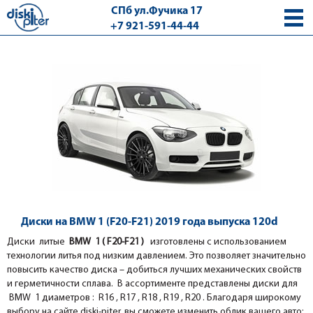
СПб ул.Фучика 17
+7 921-591-44-44
с 9.00 - 18.00 без выходных
Диски на BMW 1 (F20-F21) 2019 года выпуска 120d
Диски литые
BMW 1 ( F20-F21 )
изготовлены с использованием
технологии литья под низким давлением. Это позволяет значительно
повысить качество диска – добиться лучших механических свойств
и герметичности сплава. В ассортименте представлены диски для
BMW 1 диаметров : R16 , R17 , R18 , R19 , R20 . Благодаря широкому
выбору на сайте diski-piter, вы сможете изменить облик вашего авто: