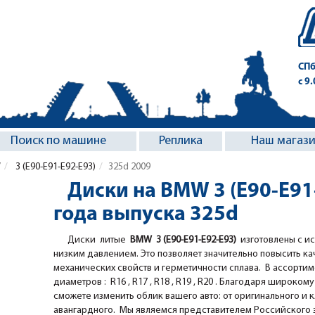
СПб
с 9
Поиск по машине
Реплика
Наш магаз
W
3 (E90-E91-E92-E93)
325d 2009
Диски на BMW 3 (E90-E91
года выпуска 325d
Диски литые
BMW 3 (E90-E91-E92-E93)
изготовлены с и
низким давлением. Это позволяет значительно повысить ка
механических свойств и герметичности сплава. В ассорт
диаметров : R16 , R17 , R18 , R19 , R20 . Благодаря широкому 
сможете изменить облик вашего авто: от оригинального и 
авангардного. Мы являемся представителем Российского за