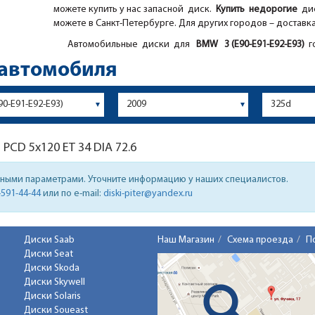
можете купить у нас запасной диск.
Купить недорогие
дис
можете в Санкт-Петербурге. Для других городов – доставк
Автомобильные диски для
BMW
3 (E90-E91-E92-E93)
го
 автомобиля
7
PCD 5x120 ET 34 DIA 72.6
нными параметрами. Уточните информацию у наших специалистов.
-591-44-44
или по e-mail:
diski-piter@yandex.ru
Диски Saab
Наш Магазин
Схема проезда
П
Диски Seat
Диски Skoda
Диски Skywell
Диски Solaris
Диски Soueast