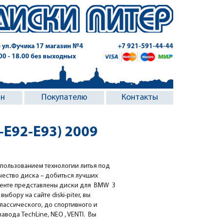
 ул.Фучика 17
магазин №4
+7 921-591-44-44
.00 - 18.00 без выходных
ин
Покупателю
Контакты
-E92-E93) 2009
спользованием технологии литья под
чество диска – добиться лучших
именте представлены диски для BMW 3
выбору на сайте diski-piter, вы
классического, до спортивного и
вода TechLine, NEO , VENTI. Вы