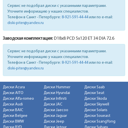
Сервис не подобрал диски с указанными параметрами.
Уточните информацию у наших специалистов.
Телефон в Санкт - Петербурге:
8-921-591-44-44
или по e-mail:
diski-piter@yandex.ru
Заводская комплектация:
D18x
8
PCD 5x120 ET 34 DIA 72.6
Сервис не подобрал диски с указанными параметрами.
Уточните информацию у наших специалистов.
Телефон в Санкт - Петербурге:
8-921-591-44-44
или по e-mail:
diski-piter@yandex.ru
Диски Acura
Диски Hummer
Диски Saab
Диски AITO
Диски Hyundai
Диски Seat
Диски Alfa-romeo
Диски Infiniti
Диски Skoda
Диски Audi
Диски JAC
Диски Skywell
Диски BAIC
Диски Jaecoo
Диски Solaris
Диски Belgee
Диски Jaguar
Диски Soueast
Диски BMW
Диски Jeep
Диски SsangYong
Диски BYD
Диски Jetour
Диски Subaru