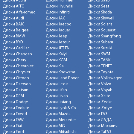
Диски Acura
Диски Hummer
Диски Saab
Диски AITO
Диски Hyundai
Диски Seat
Диски Alfa-romeo
Диски Infiniti
Диски Skoda
Диски Audi
Диски JAC
Диски Skywell
Диски BAIC
Диски Jaecoo
Диски Solaris
Диски Belgee
Диски Jaguar
Диски Soueast
Диски BMW
Диски Jeep
Диски SsangYong
Диски BYD
Диски Jetour
Диски Subaru
Диски Cadillac
Диски JETTA
Диски Suzuki
Диски Changan
Диски Kaiyi
Диски SWM
Диски Chery
Диски KGM
Диски TANK
Диски Chevrolet
Диски Kia
Диски TENET
Диски Chrysler
Диски Knewstar
Диски Toyota
Диски Citroen
Диски Land Rover
Диски Volkswagen
Диски Daewoo
Диски Lexus
Диски Volvo
Диски Datsun
Диски Lifan
Диски Voyah
Диски DFM
Диски Livan
Диски Xcite
Диски Dodge
Диски Lixiang
Диски Zeekr
Диски Evolute
Диски Lynk & Co
Диски Zotye
Диски Exeed
Диски Mazda
Диски ГАЗ
Диски FAW
Диски Mercedes
Диски ЛАДА
Диски Fiat
Диски MG
Диски Москвич
Диски Ford
Диски Mitsubishi
Диски ТаГАЗ