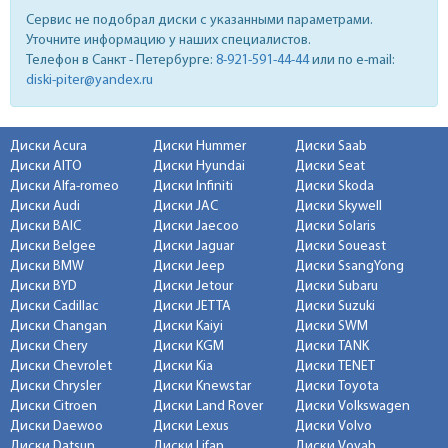
Сервис не подобрал диски с указанными параметрами.
Уточните информацию у наших специалистов.
Телефон в Санкт - Петербурге:
8-921-591-44-44
или по e-mail:
diski-piter@yandex.ru
Диски Acura
Диски Hummer
Диски Saab
Диски AITO
Диски Hyundai
Диски Seat
Диски Alfa-romeo
Диски Infiniti
Диски Skoda
Диски Audi
Диски JAC
Диски Skywell
Диски BAIC
Диски Jaecoo
Диски Solaris
Диски Belgee
Диски Jaguar
Диски Soueast
Диски BMW
Диски Jeep
Диски SsangYong
Диски BYD
Диски Jetour
Диски Subaru
Диски Cadillac
Диски JETTA
Диски Suzuki
Диски Changan
Диски Kaiyi
Диски SWM
Диски Chery
Диски KGM
Диски TANK
Диски Chevrolet
Диски Kia
Диски TENET
Диски Chrysler
Диски Knewstar
Диски Toyota
Диски Citroen
Диски Land Rover
Диски Volkswagen
Диски Daewoo
Диски Lexus
Диски Volvo
Диски Datsun
Диски Lifan
Диски Voyah