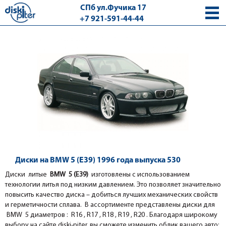
СПб ул.Фучика 17
+7 921-591-44-44
с 9.00 - 18.00 без выходных
Диски на BMW 5 (E39) 1996 года выпуска 530
Диски литые
BMW 5 (E39)
изготовлены с использованием
технологии литья под низким давлением. Это позволяет значительно
повысить качество диска – добиться лучших механических свойств
и герметичности сплава. В ассортименте представлены диски для
BMW 5 диаметров : R16 , R17 , R18 , R19 , R20 . Благодаря широкому
выбору на сайте diski-piter, вы сможете изменить облик вашего авто: