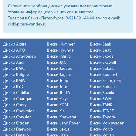
Сервис не подобрал диски с указанными параметрами.
Уточните информацию у наших специалистов.
Телефон в Санкт - Петербурге:
8-921-591-44-44
или по e-mail:
diski-piter@yandex.ru
Диски Acura
Диски Hummer
Диски Saab
Диски AITO
Диски Hyundai
Диски Seat
Диски Alfa-romeo
Диски Infiniti
Диски Skoda
Диски Audi
Диски JAC
Диски Skywell
Диски BAIC
Диски Jaecoo
Диски Solaris
Диски Belgee
Диски Jaguar
Диски Soueast
Диски BMW
Диски Jeep
Диски SsangYong
Диски BYD
Диски Jetour
Диски Subaru
Диски Cadillac
Диски JETTA
Диски Suzuki
Диски Changan
Диски Kaiyi
Диски SWM
Диски Chery
Диски KGM
Диски TANK
Диски Chevrolet
Диски Kia
Диски TENET
Диски Chrysler
Диски Knewstar
Диски Toyota
Диски Citroen
Диски Land Rover
Диски Volkswagen
Диски Daewoo
Диски Lexus
Диски Volvo
Диски Datsun
Диски Lifan
Диски Voyah