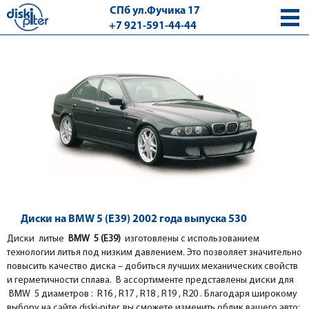
СПб ул.Фучика 17
+7 921-591-44-44
с 9.00 - 18.00 без выходных
Диски на BMW 5 (E39) 2002 года выпуска 530
Диски литые
BMW 5 (E39)
изготовлены с использованием
технологии литья под низким давлением. Это позволяет значительно
повысить качество диска – добиться лучших механических свойств
и герметичности сплава. В ассортименте представлены диски для
BMW 5 диаметров : R16 , R17 , R18 , R19 , R20 . Благодаря широкому
выбору на сайте diski-piter, вы сможете изменить облик вашего авто: