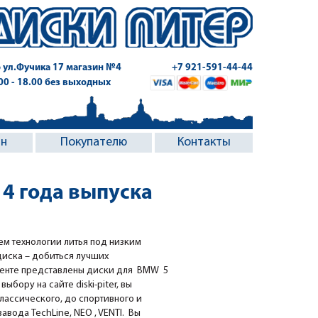
 ул.Фучика 17
магазин №4
+7 921-591-44-44
.00 - 18.00 без выходных
ин
Покупателю
Контакты
14 года выпуска
ем технологии литья под низким
диска – добиться лучших
именте представлены диски для BMW 5
выбору на сайте diski-piter, вы
классического, до спортивного и
вода TechLine, NEO , VENTI. Вы