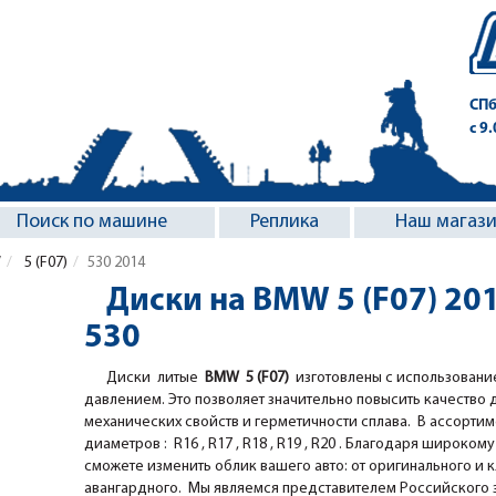
СПб
с 9
Поиск по машине
Реплика
Наш магаз
W
5 (F07)
530 2014
Диски на BMW 5 (F07) 20
530
Диски литые
BMW 5 (F07)
изготовлены с использовани
давлением. Это позволяет значительно повысить качество 
механических свойств и герметичности сплава. В ассорт
диаметров : R16 , R17 , R18 , R19 , R20 . Благодаря широкому 
сможете изменить облик вашего авто: от оригинального и 
авангардного. Мы являемся представителем Российского за