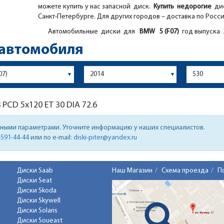
можете купить у нас запасной диск.
Купить недорогие
дис
Санкт-Петербурге. Для других городов – доставка по Росс
Автомобильные диски для
BMW
5 (F07)
год выпуска 
 автомобиля
8
PCD 5x120 ET 30 DIA 72.6
нными параметрами. Уточните информацию у наших специалистов.
-591-44-44
или по e-mail:
diski-piter@yandex.ru
Диски Saab
Наш Магазин
Схема проезда
П
Диски Seat
Диски Skoda
Диски Skywell
Диски Solaris
Диски Soueast