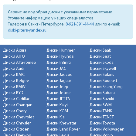
Сервис не подобрал диски с указанными параметрами.
Уточните информацию у наших специалистов.
Телефон в Санкт - Петербурге:
8-921-591-44-44
или по e-mail:
diski-piter@yandex.ru
Диски Acura
Диски Hummer
Диски Saab
Диски AITO
Диски Hyundai
Диски Seat
Диски Alfa-romeo
Диски Infiniti
Диски Skoda
Диски Audi
Диски JAC
Диски Skywell
Диски BAIC
Диски Jaecoo
Диски Solaris
Диски Belgee
Диски Jaguar
Диски Soueast
Диски BMW
Диски Jeep
Диски SsangYong
Диски BYD
Диски Jetour
Диски Subaru
Диски Cadillac
Диски JETTA
Диски Suzuki
Диски Changan
Диски Kaiyi
Диски SWM
Диски Chery
Диски KGM
Диски TANK
Диски Chevrolet
Диски Kia
Диски TENET
Диски Chrysler
Диски Knewstar
Диски Toyota
Диски Citroen
Диски Land Rover
Диски Volkswagen
Диски Daewoo
Диски Lexus
Диски Volvo