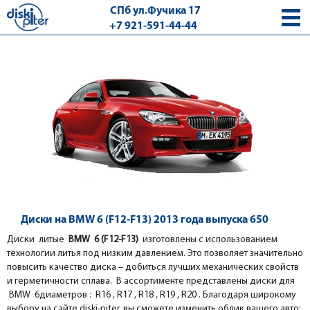
СПб ул.Фучика 17
+7 921-591-44-44
с 9.00 - 18.00 без выходных
Диски на BMW 6 (F12-F13) 2013 года выпуска 650
Диски литые
BMW 6 (F12-F13)
изготовлены с использованием
технологии литья под низким давлением. Это позволяет значительно
повысить качество диска – добиться лучших механических свойств
и герметичности сплава. В ассортименте представлены диски для
BMW 6диаметров : R16 , R17 , R18 , R19 , R20 . Благодаря широкому
выбору на сайте diski-piter, вы сможете изменить облик вашего авто: