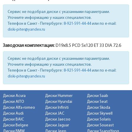
Сервис не подобрал диски с указанными параметрами.
Уточните информацию у наших специалистов.
Телефон в Санкт - Петербурге:
8-921-591-44-44
или по e-mail:
diski-piter@yandex.ru
Заводская комплектация:
D19x
8.5
PCD 5x120 ET 33 DIA 72.6
Сервис не подобрал диски с указанными параметрами.
Уточните информацию у наших специалистов.
Телефон в Санкт - Петербурге:
8-921-591-44-44
или по e-mail:
diski-piter@yandex.ru
Диски Acura
Диски Hummer
Диски Saab
Диски AITO
Диски Hyundai
Диски Seat
Диски Alfa-romeo
Диски Infiniti
Диски Skoda
Диски Audi
Диски JAC
Диски Skywell
Диски BAIC
Диски Jaecoo
Диски Solaris
Диски Belgee
Диски Jaguar
Диски Soueast
Диски BMW
Диски Jeep
Диски SsangYong