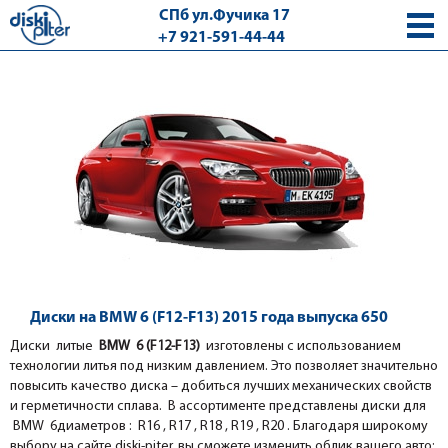
СПб ул.Фучика 17
+7 921-591-44-44
с 9.00 - 18.00 без выходных
Диски на BMW 6 (F12-F13) 2015 года выпуска 650
Диски литые
BMW 6 (F12-F13)
изготовлены с использованием
технологии литья под низким давлением. Это позволяет значительно
повысить качество диска – добиться лучших механических свойств
и герметичности сплава. В ассортименте представлены диски для
BMW 6диаметров : R16 , R17 , R18 , R19 , R20 . Благодаря широкому
выбору на сайте diski-piter, вы сможете изменить облик вашего авто: