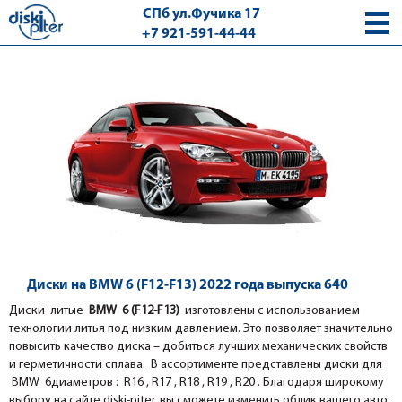
СПб ул.Фучика 17
+7 921-591-44-44
с 9.00 - 18.00 без выходных
Диски на BMW 6 (F12-F13) 2022 года выпуска 640
Диски литые
BMW 6 (F12-F13)
изготовлены с использованием
технологии литья под низким давлением. Это позволяет значительно
повысить качество диска – добиться лучших механических свойств
и герметичности сплава. В ассортименте представлены диски для
BMW 6диаметров : R16 , R17 , R18 , R19 , R20 . Благодаря широкому
выбору на сайте diski-piter, вы сможете изменить облик вашего авто: