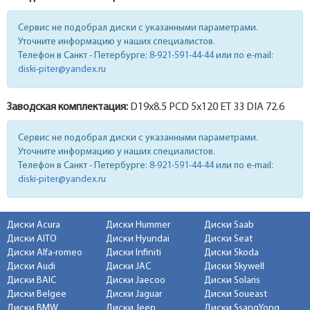
Сервис не подобрал диски с указанными параметрами.
Уточните информацию у наших специалистов.
Телефон в Санкт - Петербурге:
8-921-591-44-44
или по e-mail:
diski-piter@yandex.ru
Заводская комплектация:
D19x
8.5
PCD 5x120 ET 33 DIA 72.6
Сервис не подобрал диски с указанными параметрами.
Уточните информацию у наших специалистов.
Телефон в Санкт - Петербурге:
8-921-591-44-44
или по e-mail:
diski-piter@yandex.ru
Диски Acura
Диски Hummer
Диски Saab
Диски AITO
Диски Hyundai
Диски Seat
Диски Alfa-romeo
Диски Infiniti
Диски Skoda
Диски Audi
Диски JAC
Диски Skywell
Диски BAIC
Диски Jaecoo
Диски Solaris
Диски Belgee
Диски Jaguar
Диски Soueast
Диски BMW
Диски Jeep
Диски SsangYong