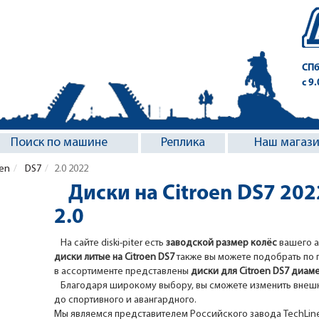
СПб
с 9
Поиск по машине
Реплика
Наш магаз
oen
DS7
2.0 2022
Диски на Citroen DS7 20
2.0
На сайте diski-piter есть
заводской размер колёс
вашего а
диски литые на Citroen DS7
также вы можете подобрать по 
в ассортименте представлены
диски для Citroen DS7 диаме
Благодаря широкому выбору, вы сможете изменить внешни
до спортивного и авангардного.
Мы являемся представителем Российского завода TechLine, 