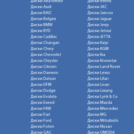
Диски Alfa-romeo
Диски Infiniti
Диски Audi
Диски JAC
Диски BAIC
Диски Jaecoo
Диски Belgee
Диски Jaguar
Диски BMW
Диски Jeep
Диски BYD
Диски Jetour
Диски Cadillac
Диски JETTA
Диски Changan
Диски Kaiyi
Диски Chery
Диски KGM
Диски Chevrolet
Диски Kia
Диски Chrysler
Диски Knewstar
Диски Citroen
Диски Land Rover
Диски Daewoo
Диски Lexus
Диски Datsun
Диски Lifan
Диски DFM
Диски Livan
Диски Dodge
Диски Lixiang
Диски Evolute
Диски Lynk & Co
Диски Exeed
Диски Mazda
Диски FAW
Диски Mercedes
Диски Fiat
Диски MG
Диски Ford
Диски Mitsubishi
Диски Foton
Диски Nissan
Диски GAC
Диски OMODA