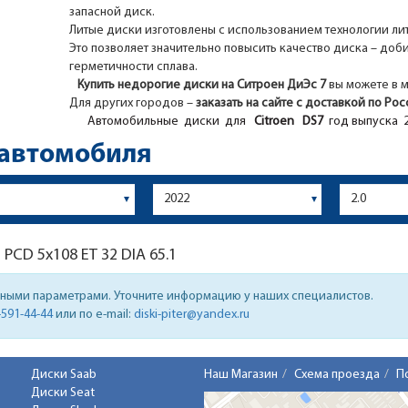
запасной диск.
Литые диски изготовлены с использованием технологии ли
Это позволяет значительно повысить качество диска – доб
герметичности сплава.
Купить недорогие диски на Ситроен ДиЭс 7
вы можете в м
Для других городов –
заказать на сайте с доставкой по Ро
Автомобильные диски для
Citroen
DS7
год выпуска 2
 автомобиля
7
PCD 5x108 ET 32 DIA 65.1
нными параметрами. Уточните информацию у наших специалистов.
-591-44-44
или по e-mail:
diski-piter@yandex.ru
Диски Saab
Наш Магазин
Схема проезда
П
Диски Seat