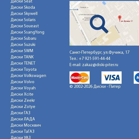
Диски Seat
Диски Skoda
Диски Skywell
Диски Solaris
Диски Soueast
Диски SsangYong
Диски Subaru
Диски Suzuki
Диски SWM
Санкт-Петербург, ул.Фучика, 17
Диски TANK
Тел.:
+7 921-591-44-44
Диски TENET
E-mail:
zakaz@diski-piter.ru
Диски Toyota
Диски Volkswagen
Диски Volvo
© 2002-2026 Диски - Питер
Диски Voyah
Диски Xcite
Диски Zeekr
Диски Zotye
Диски ГАЗ
Диски ЛАДА
Диски Москвич
Диски ТаГАЗ
Диски УАЗ