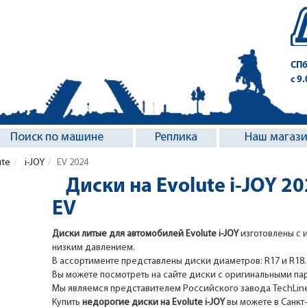
СПб
с 9
Поиск по машине
Реплика
Наш магаз
ute
i-JOY
EV 2024
Диски на Evolute i-JOY 2
EV
Диски литые для автомобилей Evolute i-JOY
изготовлены с 
низким давлением.
В ассортименте представлены диски диаметров: R17 и R18.
Вы можете посмотреть на сайте диски с оригинальными па
Мы являемся представителем Российского завода TechLine, 
Купить
недорогие диски на Evolute i-JOY
вы можете в Санкт