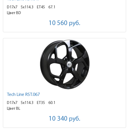
D17x7
5x114.3 ET45
67.1
Цвет BD
10 560
руб.
Tech Line RST.067
D17x7
5x114.3 ET35
60.1
Цвет BL
10 340
руб.