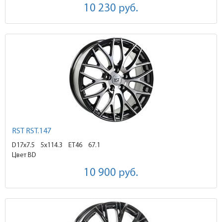
10 230
руб.
RST RST.147
D17x7.5
5x114.3 ET46
67.1
Цвет BD
10 900
руб.