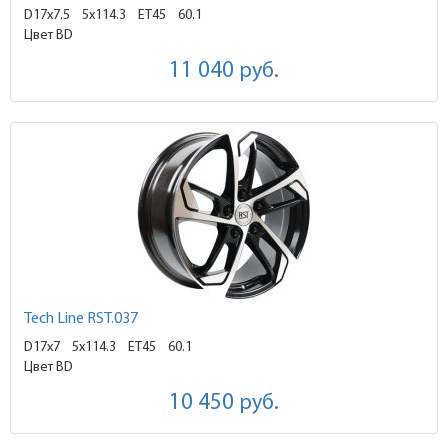
D17x7.5
5x114.3 ET45
60.1
Цвет BD
11 040
руб.
Tech Line RST.037
D17x7
5x114.3 ET45
60.1
Цвет BD
10 450
руб.