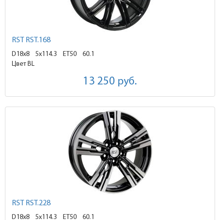
RST RST.168
D18x8
5x114.3 ET50
60.1
Цвет BL
13 250
руб.
RST RST.228
D18x8
5x114.3 ET50
60.1