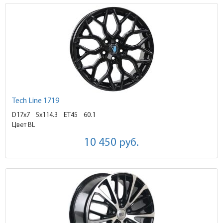
Tech Line 1719
D17x7
5x114.3 ET45
60.1
Цвет BL
10 450
руб.