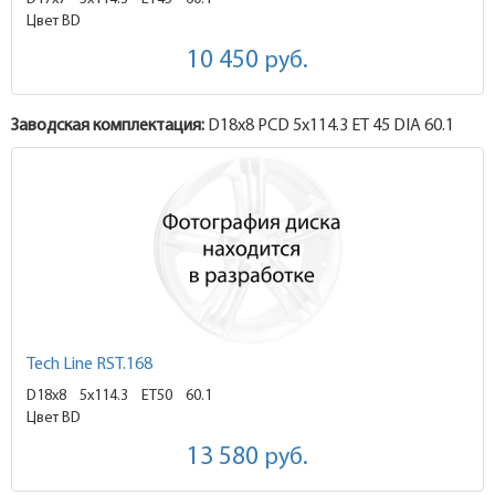
Цвет BD
10 450
руб.
Заводская комплектация:
D18x
8
PCD 5x114.3 ET 45 DIA 60.1
Tech Line RST.168
D18x8
5x114.3 ET50
60.1
Цвет BD
13 580
руб.