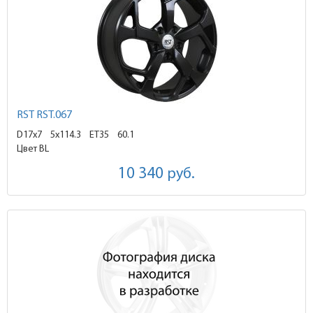
RST RST.067
D17x7
5x114.3 ET35
60.1
Цвет BL
10 340
руб.