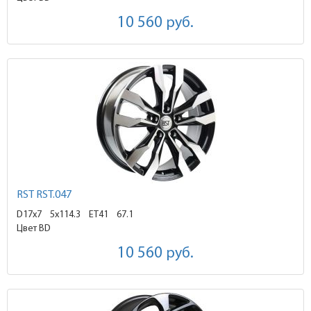
10 560
руб.
RST RST.047
D17x7
5x114.3 ET41
67.1
Цвет BD
10 560
руб.