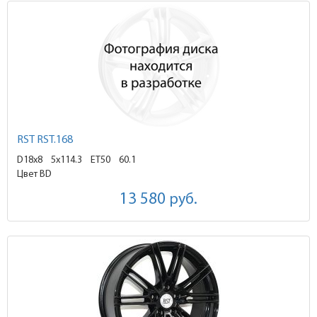
RST RST.168
D18x8
5x114.3 ET50
60.1
Цвет BD
13 580
руб.