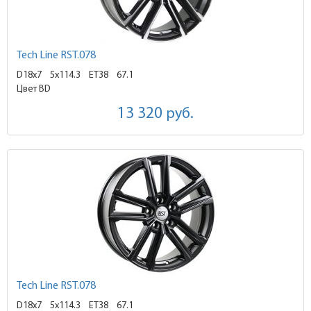
Tech Line RST.078
D18x7
5x114.3 ET38
67.1
Цвет BD
13 320
руб.
Tech Line RST.078
D18x7
5x114.3 ET38
67.1