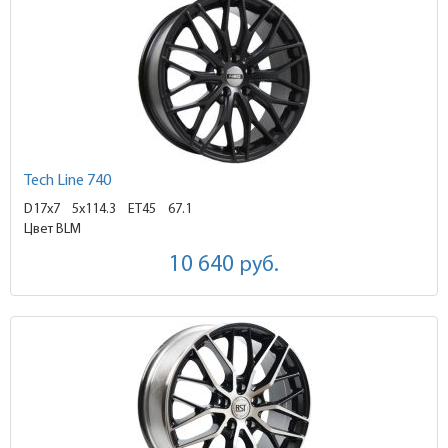
Tech Line 740
D17x7
5x114.3 ET45
67.1
Цвет BLM
10 640
руб.