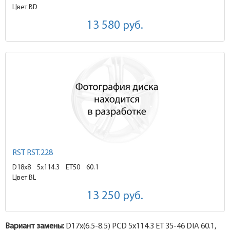
Цвет BD
13 580
руб.
RST RST.228
D18x8
5x114.3 ET50
60.1
Цвет BL
13 250
руб.
Вариант замены:
D17x
(6.5-8.5)
PCD 5x114.3 ET 35-46 DIA 60.1,