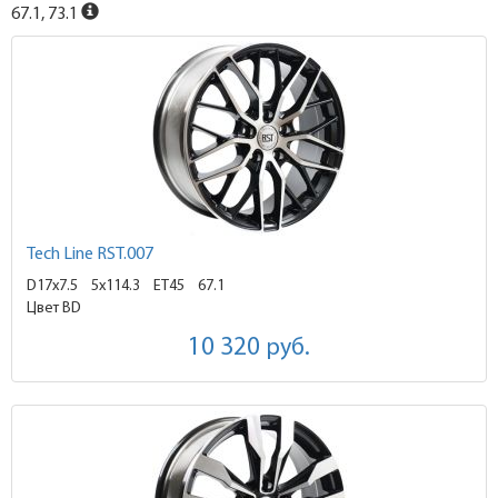
67.1, 73.1
Tech Line RST.007
D17x7.5
5x114.3 ET45
67.1
Цвет BD
10 320
руб.