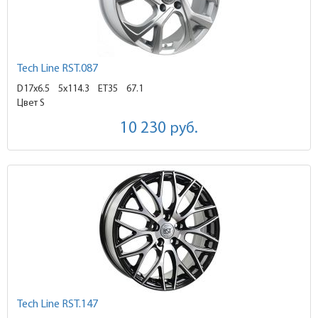
Tech Line RST.087
D17x6.5
5x114.3 ET35
67.1
Цвет S
10 230
руб.
Tech Line RST.147