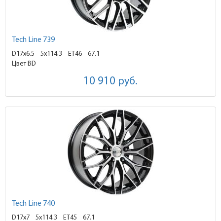
Tech Line 739
D17x6.5
5x114.3 ET46
67.1
Цвет BD
10 910
руб.
Tech Line 740
D17x7
5x114.3 ET45
67.1