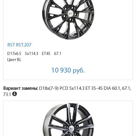
RST RST.207
D17x6.5
5x114.3 ET45
67.1
Цвет BL
10 930
руб.
Вариант замены:
D18x
(7-9)
PCD 5x114.3 ET 35-45 DIA 60.1, 67.1,
73.1