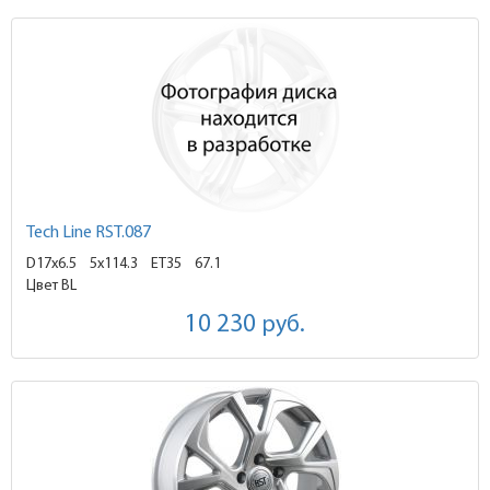
Tech Line RST.087
D17x6.5
5x114.3 ET35
67.1
Цвет BL
10 230
руб.