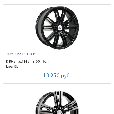
Tech Line RST.168
D18x8
5x114.3 ET50
60.1
Цвет BL
13 250
руб.