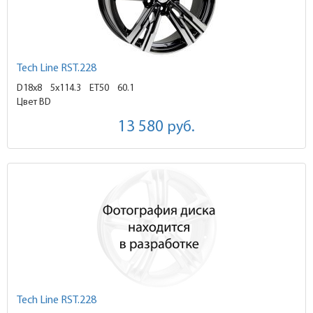
Tech Line RST.228
D18x8
5x114.3 ET50
60.1
Цвет BD
13 580
руб.
Tech Line RST.228