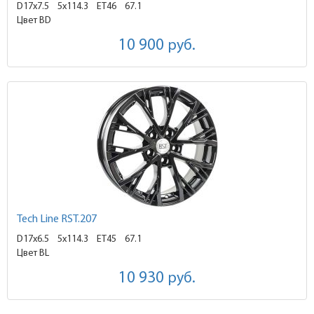
D17x7.5
5x114.3 ET46
67.1
Цвет BD
10 900
руб.
Tech Line RST.207
D17x6.5
5x114.3 ET45
67.1
Цвет BL
10 930
руб.