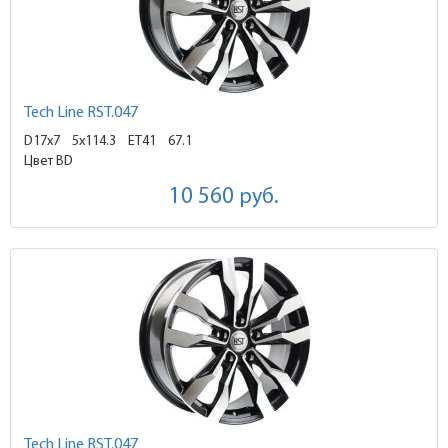
Tech Line RST.047
D17x7
5x114.3 ET41
67.1
Цвет BD
10 560
руб.
Tech Line RST.047