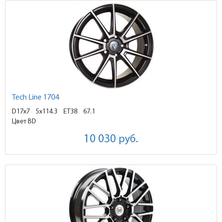
Tech Line 1704
D17x7
5x114.3 ET38
67.1
Цвет BD
10 030
руб.