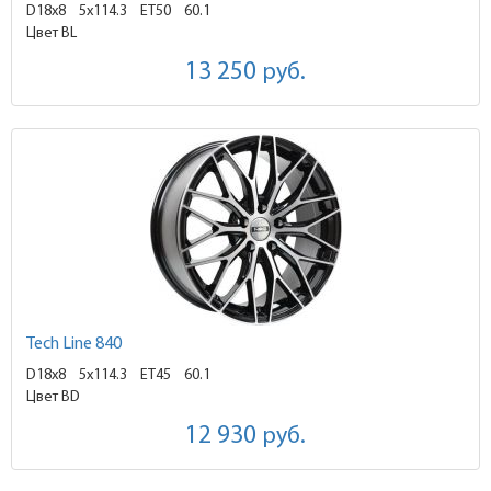
D18x8
5x114.3 ET50
60.1
Цвет BL
13 250
руб.
Tech Line 840
D18x8
5x114.3 ET45
60.1
Цвет BD
12 930
руб.