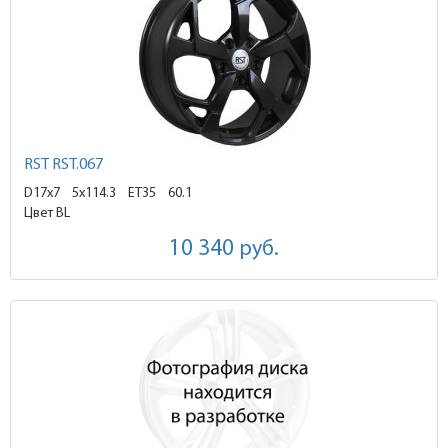
RST RST.067
D17x7
5x114.3 ET35
60.1
Цвет BL
10 340
руб.