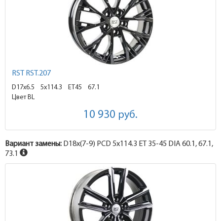
RST RST.207
D17x6.5
5x114.3 ET45
67.1
Цвет BL
10 930
руб.
Вариант замены:
D18x
(7-9)
PCD 5x114.3 ET 35-45 DIA 60.1, 67.1,
73.1