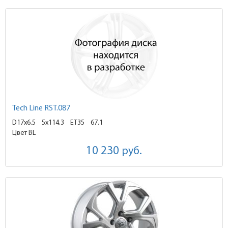
Tech Line RST.087
D17x6.5
5x114.3 ET35
67.1
Цвет BL
10 230
руб.