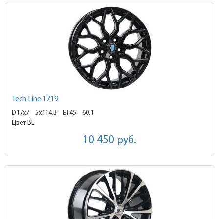
Tech Line 1719
D17x7
5x114.3 ET45
60.1
Цвет BL
10 450
руб.