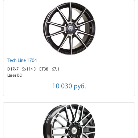
Tech Line 1704
D17x7
5x114.3 ET38
67.1
Цвет BD
10 030
руб.