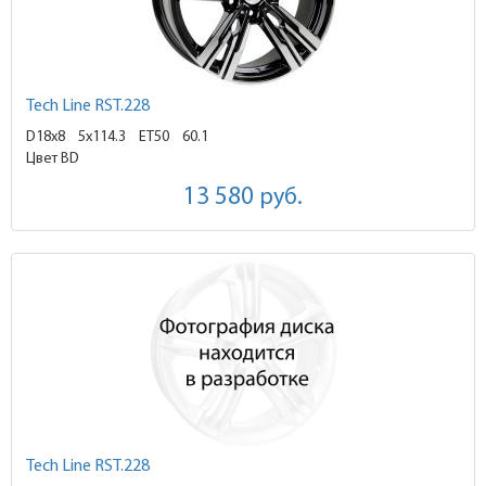
Tech Line RST.228
D18x8
5x114.3 ET50
60.1
Цвет BD
13 580
руб.
Tech Line RST.228