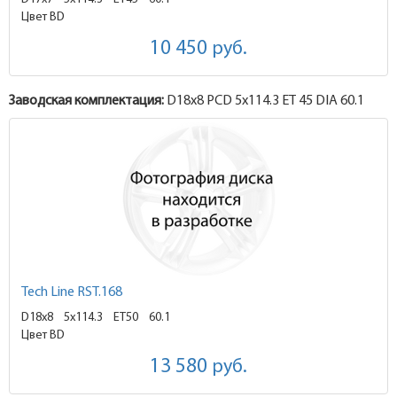
Цвет BD
10 450
руб.
Заводская комплектация:
D18x
8
PCD 5x114.3 ET 45 DIA 60.1
Tech Line RST.168
D18x8
5x114.3 ET50
60.1
Цвет BD
13 580
руб.