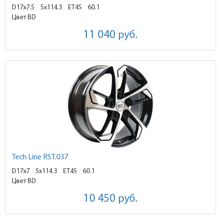
D17x7.5
5x114.3 ET45
60.1
Цвет BD
11 040
руб.
Tech Line RST.037
D17x7
5x114.3 ET45
60.1
Цвет BD
10 450
руб.