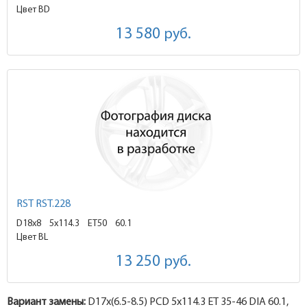
Цвет BD
13 580
руб.
RST RST.228
D18x8
5x114.3 ET50
60.1
Цвет BL
13 250
руб.
Вариант замены:
D17x
(6.5-8.5)
PCD 5x114.3 ET 35-46 DIA 60.1,