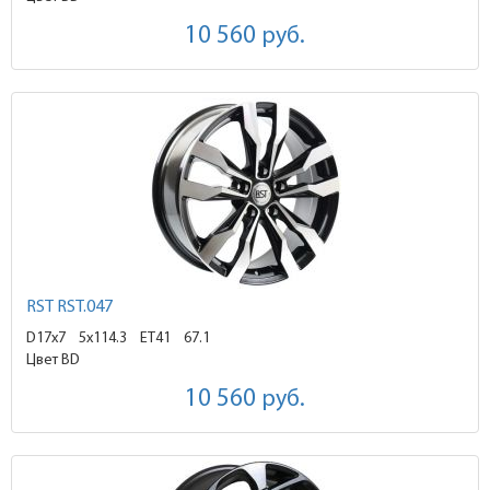
10 560
руб.
RST RST.047
D17x7
5x114.3 ET41
67.1
Цвет BD
10 560
руб.