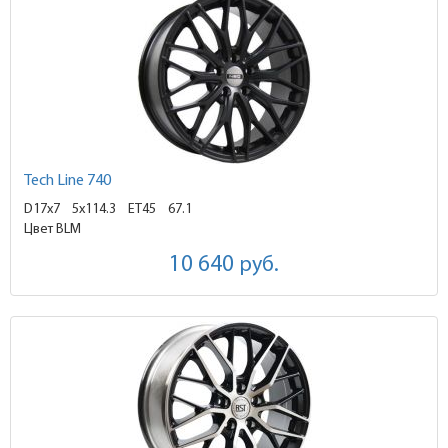
Tech Line 740
D17x7
5x114.3 ET45
67.1
Цвет BLM
10 640
руб.