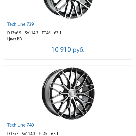
Tech Line 739
D17x6.5
5x114.3 ET46
67.1
Цвет BD
10 910
руб.
Tech Line 740
D17x7
5x114.3 ET45
67.1