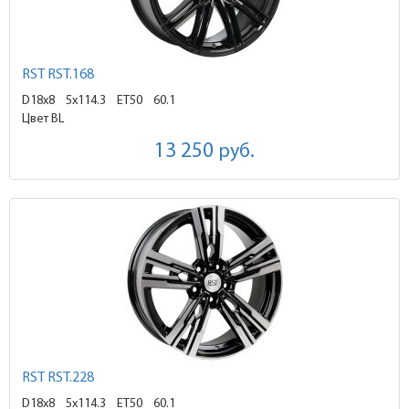
RST RST.168
D18x8
5x114.3 ET50
60.1
Цвет BL
13 250
руб.
RST RST.228
D18x8
5x114.3 ET50
60.1