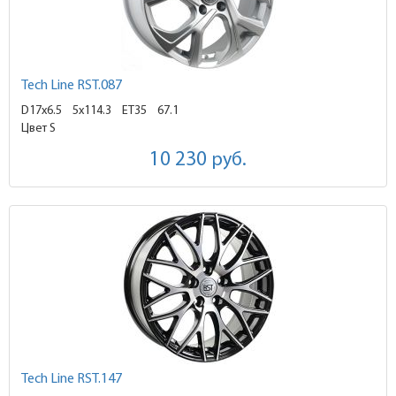
Tech Line RST.087
D17x6.5
5x114.3 ET35
67.1
Цвет S
10 230
руб.
Tech Line RST.147