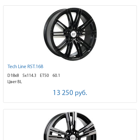
Tech Line RST.168
D18x8
5x114.3 ET50
60.1
Цвет BL
13 250
руб.