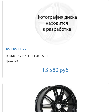
RST RST.168
D18x8
5x114.3 ET50
60.1
Цвет BD
13 580
руб.