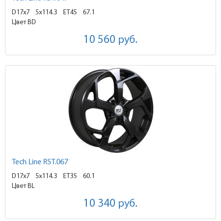
D17x7
5x114.3 ET45
67.1
Цвет BD
10 560
руб.
Tech Line RST.067
D17x7
5x114.3 ET35
60.1
Цвет BL
10 340
руб.