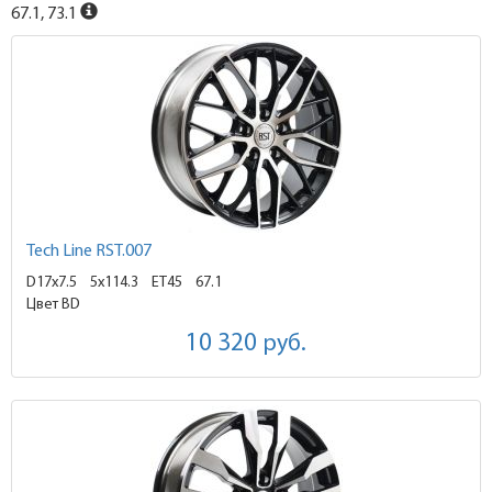
67.1, 73.1
Tech Line RST.007
D17x7.5
5x114.3 ET45
67.1
Цвет BD
10 320
руб.