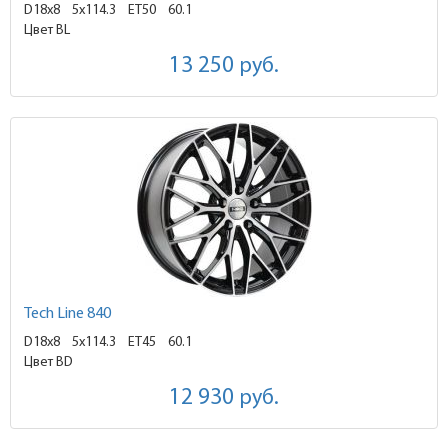
D18x8
5x114.3 ET50
60.1
Цвет BL
13 250
руб.
Tech Line 840
D18x8
5x114.3 ET45
60.1
Цвет BD
12 930
руб.