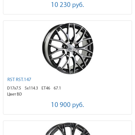
10 230
руб.
RST RST.147
D17x7.5
5x114.3 ET46
67.1
Цвет BD
10 900
руб.