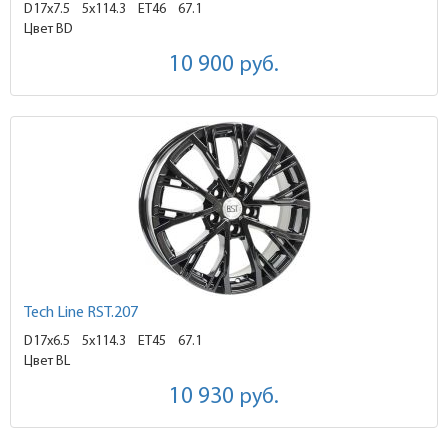
D17x7.5
5x114.3 ET46
67.1
Цвет BD
10 900
руб.
Tech Line RST.207
D17x6.5
5x114.3 ET45
67.1
Цвет BL
10 930
руб.