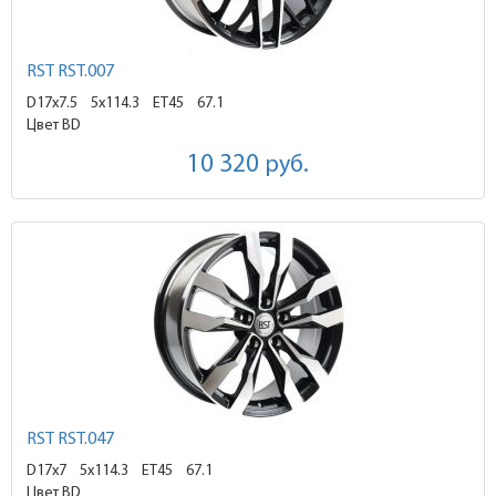
RST RST.007
D17x7.5
5x114.3 ET45
67.1
Цвет BD
10 320
руб.
RST RST.047
D17x7
5x114.3 ET45
67.1
Цвет BD