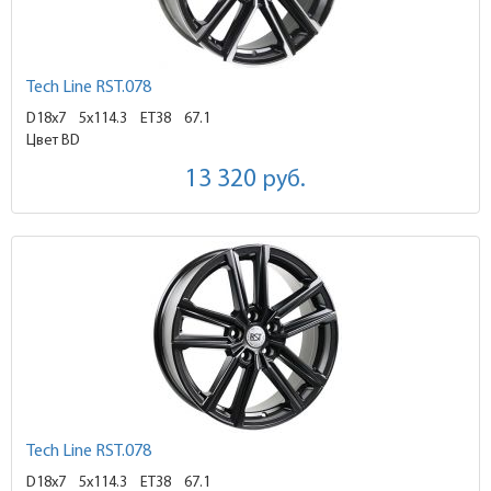
Tech Line RST.078
D18x7
5x114.3 ET38
67.1
Цвет BD
13 320
руб.
Tech Line RST.078
D18x7
5x114.3 ET38
67.1