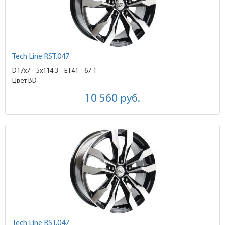
Tech Line RST.047
D17x7
5x114.3 ET41
67.1
Цвет BD
10 560
руб.
Tech Line RST.047