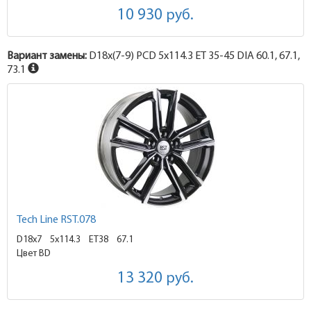
10 930
руб.
Вариант замены:
D18x
(7-9)
PCD 5x114.3 ET 35-45 DIA 60.1, 67.1,
73.1
Tech Line RST.078
D18x7
5x114.3 ET38
67.1
Цвет BD
13 320
руб.