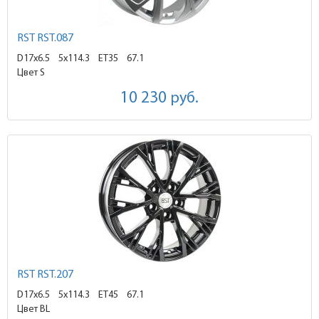
RST RST.087
D17x6.5
5x114.3 ET35
67.1
Цвет S
10 230
руб.
RST RST.207
D17x6.5
5x114.3 ET45
67.1
Цвет BL