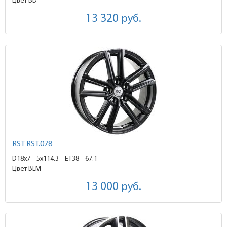
Цвет BD
13 320
руб.
RST RST.078
D18x7
5x114.3 ET38
67.1
Цвет BLM
13 000
руб.