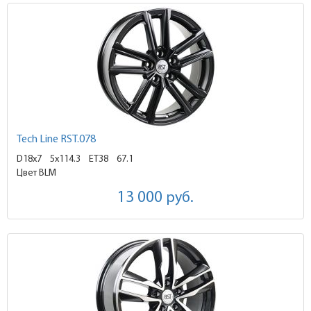
Tech Line RST.078
D18x7
5x114.3 ET38
67.1
Цвет BLM
13 000
руб.