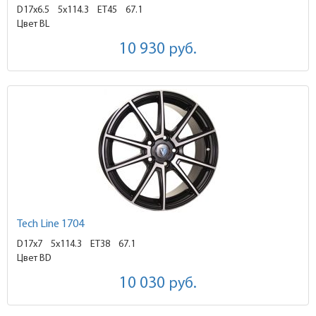
D17x6.5
5x114.3 ET45
67.1
Цвет BL
10 930
руб.
Tech Line 1704
D17x7
5x114.3 ET38
67.1
Цвет BD
10 030
руб.