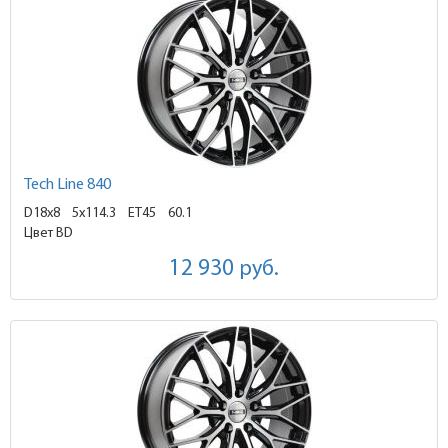
Tech Line 840
D18x8
5x114.3 ET45
60.1
Цвет BD
12 930
руб.