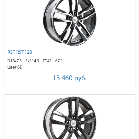
RST RST.128
D18x7.5
5x114.3 ET45
67.1
Цвет BD
13 460
руб.