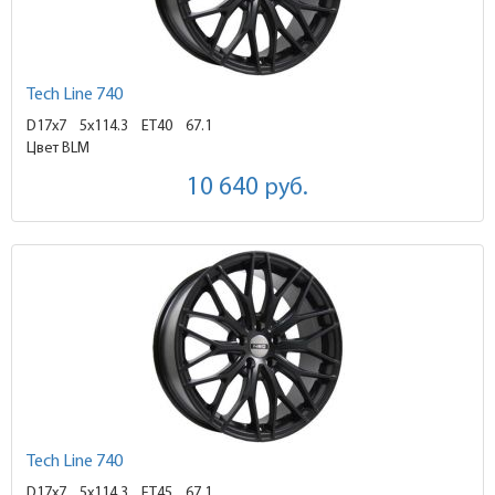
Tech Line 740
D17x7
5x114.3 ET40
67.1
Цвет BLM
10 640
руб.
Tech Line 740
D17x7
5x114.3 ET45
67.1