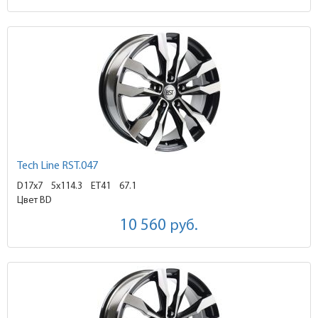
Tech Line RST.047
D17x7
5x114.3 ET41
67.1
Цвет BD
10 560
руб.