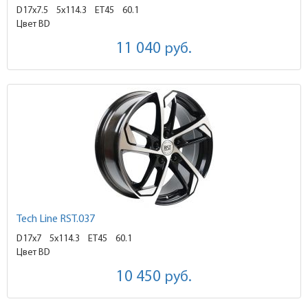
D17x7.5
5x114.3 ET45
60.1
Цвет BD
11 040
руб.
Tech Line RST.037
D17x7
5x114.3 ET45
60.1
Цвет BD
10 450
руб.