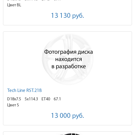
Цвет BL
13 130
руб.
Tech Line RST.218
D18x7.5
5x114.3 ET40
67.1
Цвет S
13 000
руб.