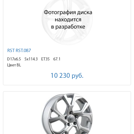
RST RST.087
D17x6.5
5x114.3 ET35
67.1
Цвет BL
10 230
руб.