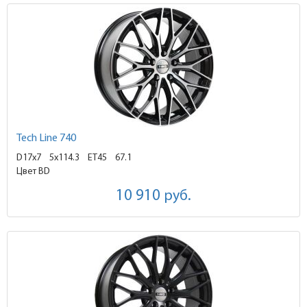
Tech Line 740
D17x7
5x114.3 ET45
67.1
Цвет BD
10 910
руб.