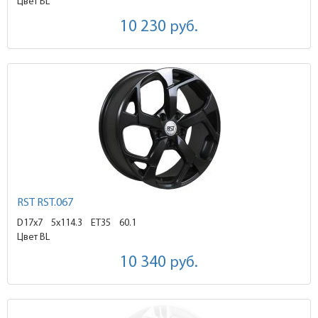
Цвет BL
10 230
руб.
RST RST.067
D17x7
5x114.3 ET35
60.1
Цвет BL
10 340
руб.