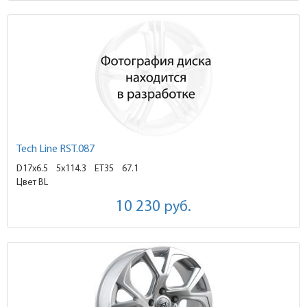
Tech Line RST.087
D17x6.5
5x114.3 ET35
67.1
Цвет BL
10 230
руб.