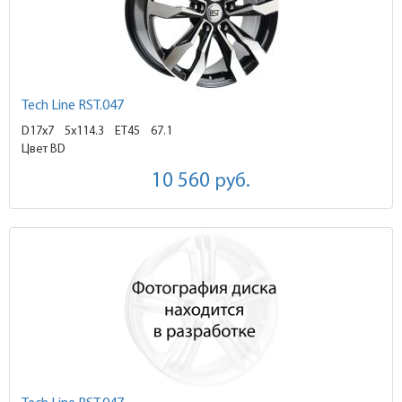
Tech Line RST.047
D17x7
5x114.3 ET45
67.1
Цвет BD
10 560
руб.