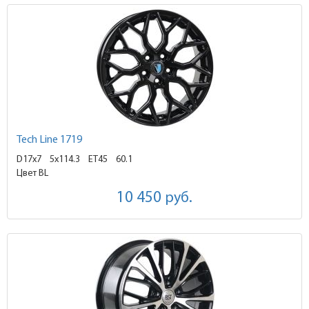
Tech Line 1719
D17x7
5x114.3 ET45
60.1
Цвет BL
10 450
руб.