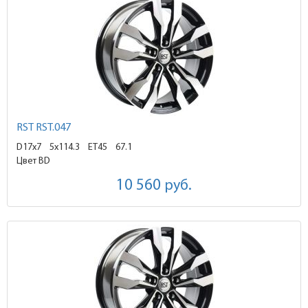
RST RST.047
D17x7
5x114.3 ET45
67.1
Цвет BD
10 560
руб.