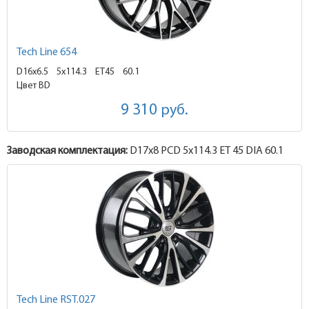
Tech Line 654
D16x6.5
5x114.3 ET45
60.1
Цвет BD
9 310
руб.
Заводская комплектация:
D17x
8
PCD 5x114.3 ET 45 DIA 60.1
Tech Line RST.027