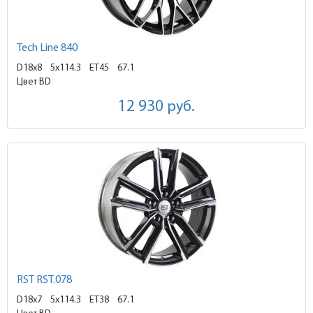
Tech Line 840
D18x8
5x114.3 ET45
67.1
Цвет BD
12 930
руб.
RST RST.078
D18x7
5x114.3 ET38
67.1