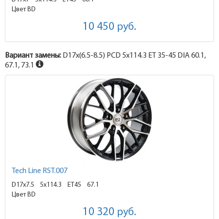
Цвет BD
10 450
руб.
Вариант замены:
D17x
(6.5-8.5)
PCD 5x114.3 ET 35-45 DIA 60.1,
67.1, 73.1
Tech Line RST.007
D17x7.5
5x114.3 ET45
67.1
Цвет BD
10 320
руб.