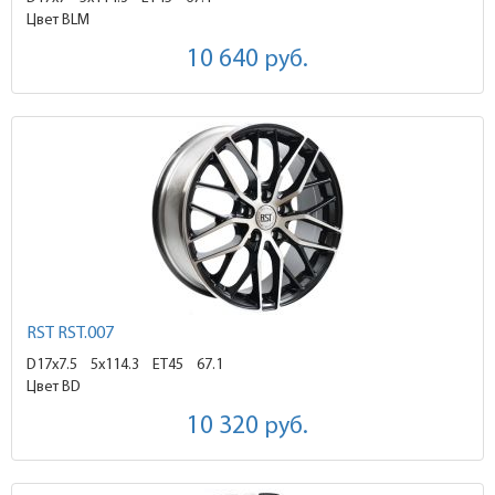
Цвет BLM
10 640
руб.
RST RST.007
D17x7.5
5x114.3 ET45
67.1
Цвет BD
10 320
руб.