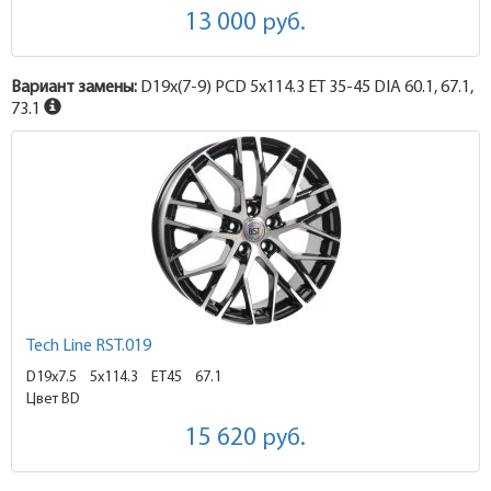
13 000
руб.
Вариант замены:
D19x
(7-9)
PCD 5x114.3 ET 35-45 DIA 60.1, 67.1,
73.1
Tech Line RST.019
D19x7.5
5x114.3 ET45
67.1
Цвет BD
15 620
руб.