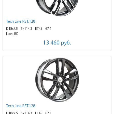
Tech Line RST.128
D18x7.5
5x114.3 ET45
67.1
Цвет BD
13 460
руб.
Tech Line RST.128
D18x7.5
5x114.3 ET45
67.1