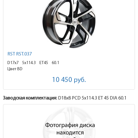
RST RST.037
D17x7
5x114.3 ET45
60.1
Цвет BD
10 450
руб.
Заводская комплектация:
D18x
8
PCD 5x114.3 ET 45 DIA 60.1