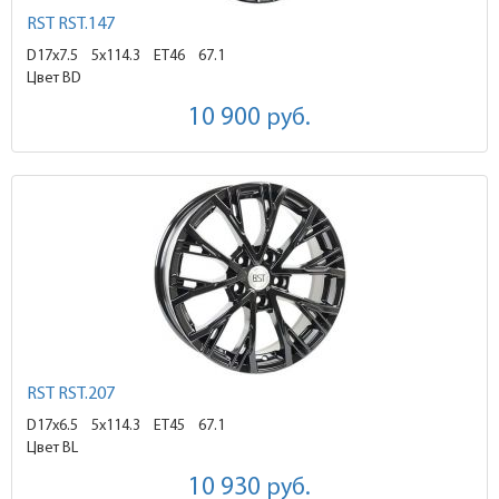
RST RST.147
D17x7.5
5x114.3 ET46
67.1
Цвет BD
10 900
руб.
RST RST.207
D17x6.5
5x114.3 ET45
67.1
Цвет BL
10 930
руб.