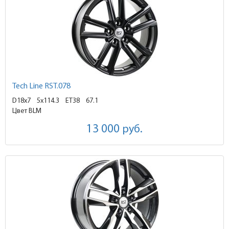
Tech Line RST.078
D18x7
5x114.3 ET38
67.1
Цвет BLM
13 000
руб.