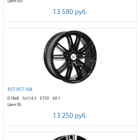
Цвет BD
13 580
руб.
RST RST.168
D18x8
5x114.3 ET50
60.1
Цвет BL
13 250
руб.