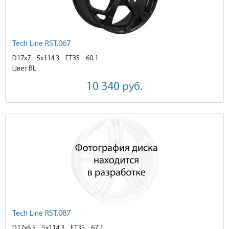
Tech Line RST.067
D17x7
5x114.3 ET35
60.1
Цвет BL
10 340
руб.
Tech Line RST.087
D17x6.5
5x114.3 ET35
67.1