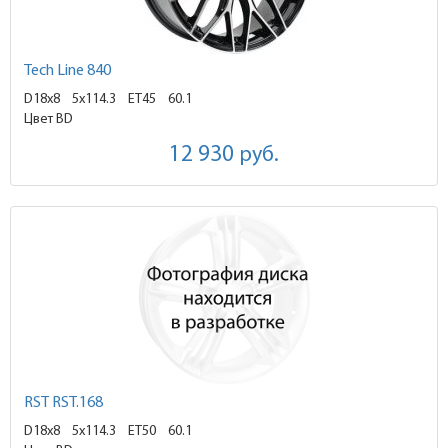
Tech Line 840
D18x8
5x114.3 ET45
60.1
Цвет BD
12 930
руб.
RST RST.168
D18x8
5x114.3 ET50
60.1