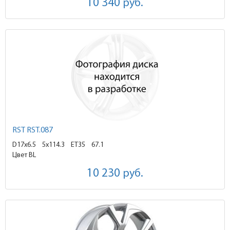
10 340
руб.
RST RST.087
D17x6.5
5x114.3 ET35
67.1
Цвет BL
10 230
руб.