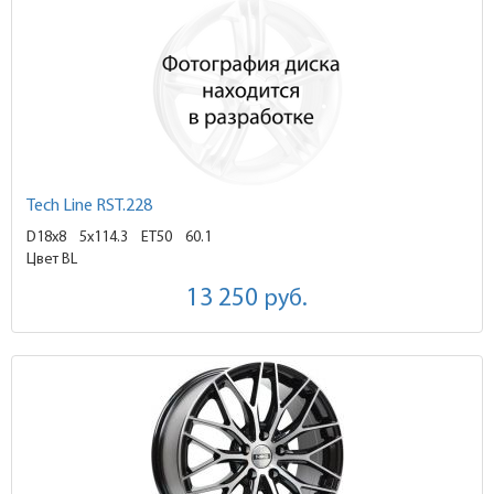
Tech Line RST.228
D18x8
5x114.3 ET50
60.1
Цвет BL
13 250
руб.