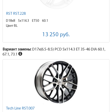
RST RST.228
D18x8
5x114.3 ET50
60.1
Цвет BL
13 250
руб.
Вариант замены:
D17x
(6.5-8.5)
PCD 5x114.3 ET 35-46 DIA 60.1,
67.1, 73.1
Tech Line RST.007