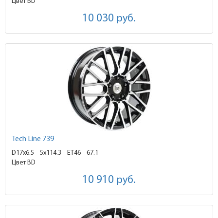
Цвет BD
10 030
руб.
Tech Line 739
D17x6.5
5x114.3 ET46
67.1
Цвет BD
10 910
руб.