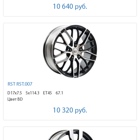
10 640
руб.
RST RST.007
D17x7.5
5x114.3 ET45
67.1
Цвет BD
10 320
руб.