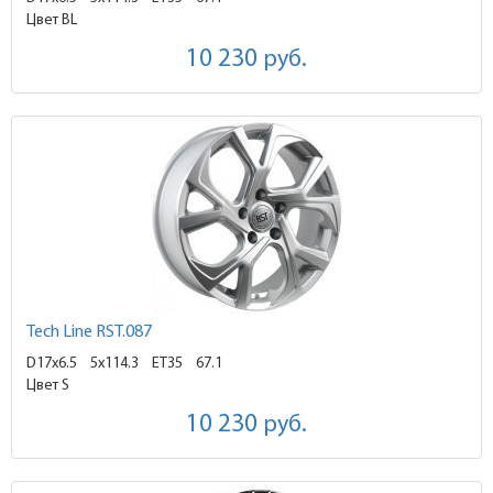
Цвет BL
10 230
руб.
Tech Line RST.087
D17x6.5
5x114.3 ET35
67.1
Цвет S
10 230
руб.