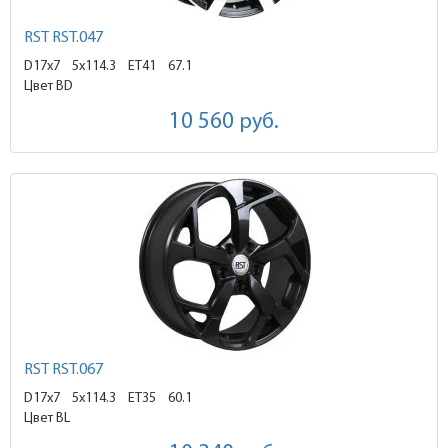
RST RST.047
D17x7
5x114.3 ET41
67.1
Цвет BD
10 560
руб.
RST RST.067
D17x7
5x114.3 ET35
60.1
Цвет BL