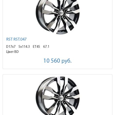
RST RST.047
D17x7
5x114.3 ET45
67.1
Цвет BD
10 560
руб.