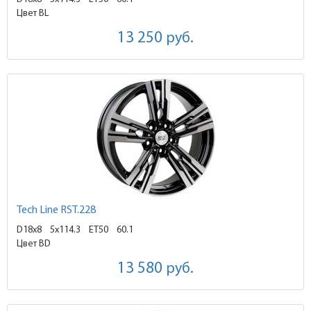
Цвет BL
13 250
руб.
Tech Line RST.228
D18x8
5x114.3 ET50
60.1
Цвет BD
13 580
руб.