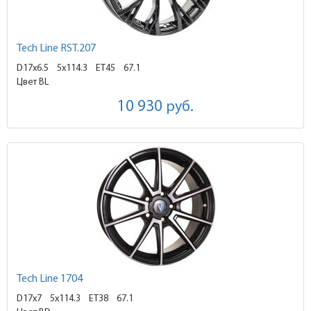
Tech Line RST.207
D17x6.5
5x114.3 ET45
67.1
Цвет BL
10 930
руб.
Tech Line 1704
D17x7
5x114.3 ET38
67.1