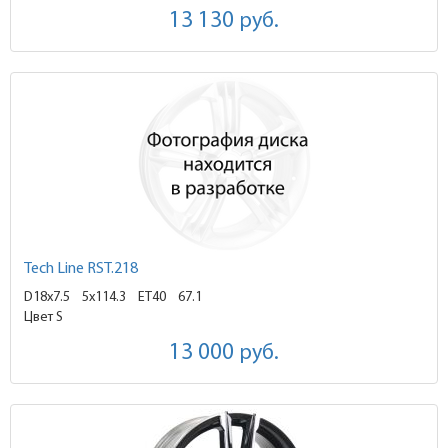
13 130
руб.
Tech Line RST.218
D18x7.5
5x114.3 ET40
67.1
Цвет S
13 000
руб.