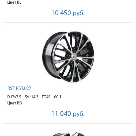
Цвет BL
10 450
руб.
RST RST.027
D17x7.5
5x114.3 ET45
60.1
Цвет BD
11 040
руб.