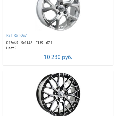
RST RST.087
D17x6.5
5x114.3 ET35
67.1
Цвет S
10 230
руб.