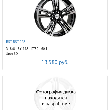
RST RST.228
D18x8
5x114.3 ET50
60.1
Цвет BD
13 580
руб.