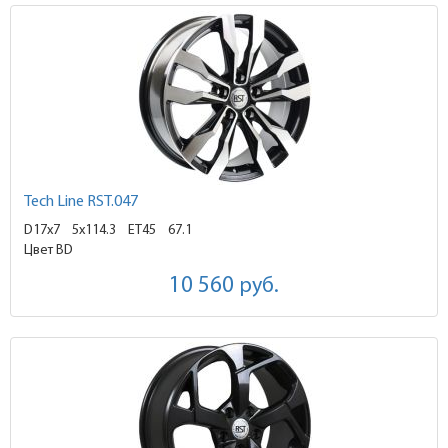
Tech Line RST.047
D17x7
5x114.3 ET45
67.1
Цвет BD
10 560
руб.