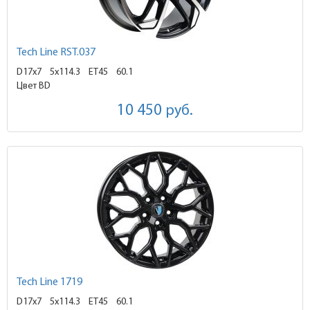
Tech Line RST.037
D17x7
5x114.3 ET45
60.1
Цвет BD
10 450
руб.
Tech Line 1719
D17x7
5x114.3 ET45
60.1