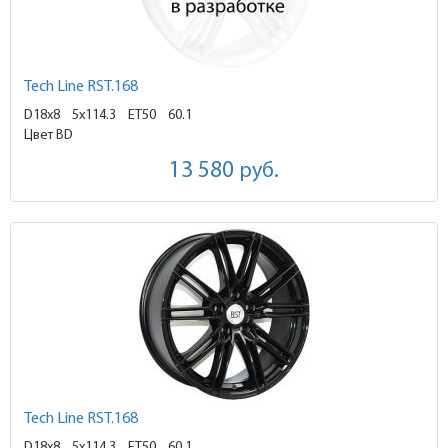
Tech Line RST.168
D18x8
5x114.3 ET50
60.1
Цвет BD
13 580
руб.
Tech Line RST.168
D18x8
5x114.3 ET50
60.1