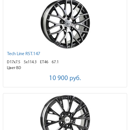
Tech Line RST.147
D17x7.5
5x114.3 ET46
67.1
Цвет BD
10 900
руб.