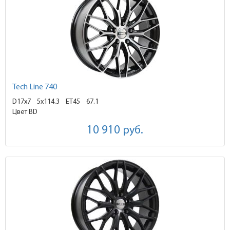
Tech Line 740
D17x7
5x114.3 ET45
67.1
Цвет BD
10 910
руб.