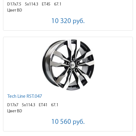
D17x7.5
5x114.3 ET45
67.1
Цвет BD
10 320
руб.
Tech Line RST.047
D17x7
5x114.3 ET41
67.1
Цвет BD
10 560
руб.