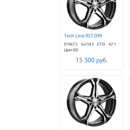
Tech Line RST.099
D19x7.5
5x114.3 ET35
67.1
Цвет BD
15 300
руб.