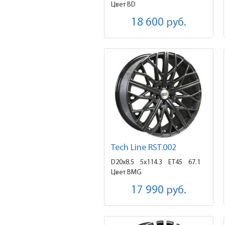
Цвет BD
18 600
руб.
Tech Line RST.002
D20x8.5
5x114.3 ET45
67.1
Цвет BMG
17 990
руб.