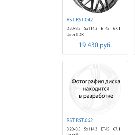
RST RST.042
D20x8.5
5x114.3 ET45
67.1
Цвет BDR
19 430
руб.
RST RST.062
D20x8.5
5x114.3 ET45
67.1