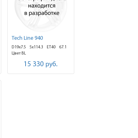
Tech Line 940
D19x7.5
5x114.3 ET40
67.1
Цвет BL
15 330
руб.