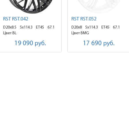
RST RST.042
RST RST.052
D20x8.5
5x114.3 ET45
67.1
D20x8
5x114.3 ET45
67.1
Цвет BL
Цвет BMG
19 090
руб.
17 690
руб.