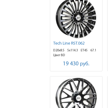
Tech Line RST.062
D20x8.5
5x114.3 ET45
67.1
Цвет BD
19 430
руб.