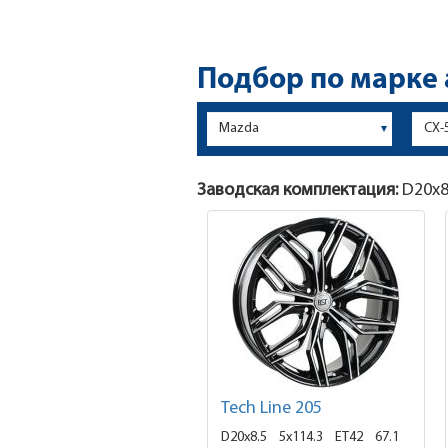
Подбор по марке
Заводская комплектация:
D20x
Tech Line 205
D20x8.5
5x114.3 ET42
67.1