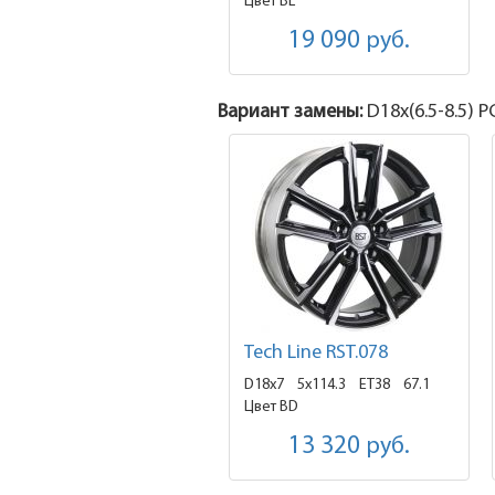
Цвет BL
19 090
руб.
Вариант замены:
D18x
(6.5-8.5)
PC
Tech Line RST.078
D18x7
5x114.3 ET38
67.1
Цвет BD
13 320
руб.