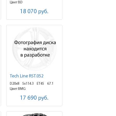
Цвет BD
18 070
руб.
Tech Line RST.052
D20x8
5x114.3 ET45
67.1
Цвет BMG
17 690
руб.