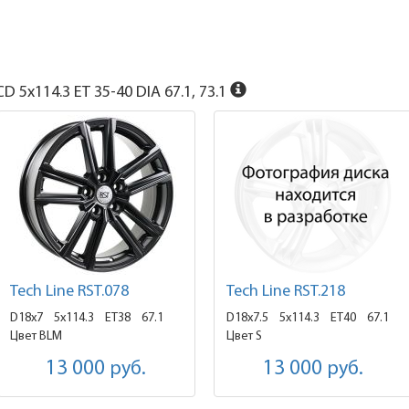
D 5x114.3 ET 35-40 DIA 67.1, 73.1
Tech Line RST.078
Tech Line RST.218
D18x7
5x114.3 ET38
67.1
D18x7.5
5x114.3 ET40
67.1
Цвет BLM
Цвет S
13 000
руб.
13 000
руб.