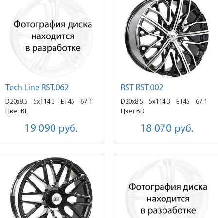
Tech Line RST.062
RST RST.002
D20x8.5
5x114.3 ET45
67.1
D20x8.5
5x114.3 ET45
67.1
Цвет BL
Цвет BD
19 090
руб.
18 070
руб.