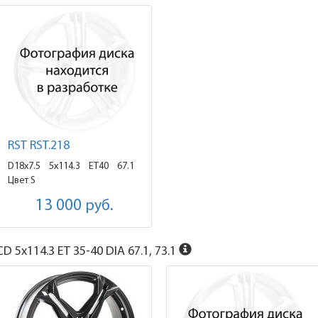
RST RST.218
D18x7.5
5x114.3 ET40
67.1
Цвет S
13 000
руб.
D 5x114.3 ET 35-40 DIA 67.1, 73.1