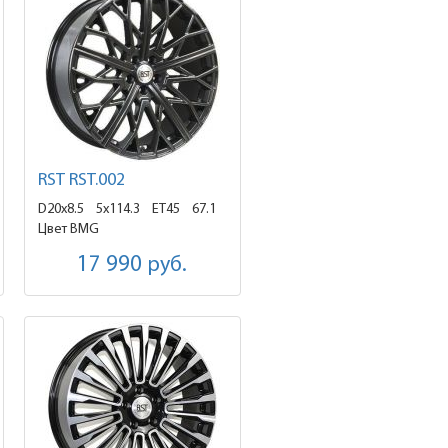
RST RST.002
D20x8.5
5x114.3 ET45
67.1
Цвет BMG
17 990
руб.