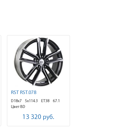
RST RST.078
D18x7
5x114.3 ET38
67.1
Цвет BD
13 320
руб.