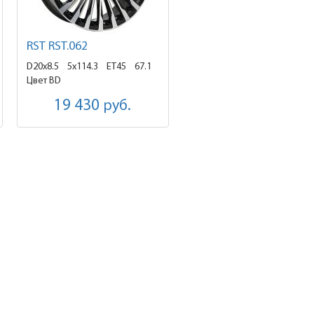
RST RST.062
D20x8.5
5x114.3 ET45
67.1
Цвет BD
19 430
руб.