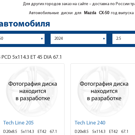
Для других городов заказ на сайте – доставка по России т
Автомобильные диски для
Mazda
CX-50
год выпуска 
 автомобиля
8
PCD 5x114.3 ET 45 DIA 67.1
Tech Line 205
Tech Line 240
D20x8.5
5x114.3 ET42
67.1
D20x8.5
5x114.3 ET42
67.1