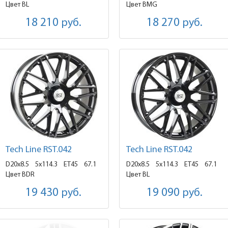
Цвет BL
Цвет BMG
18 210
руб.
18 270
руб.
Tech Line RST.042
Tech Line RST.042
D20x8.5
5x114.3 ET45
67.1
D20x8.5
5x114.3 ET45
67.1
Цвет BDR
Цвет BL
19 430
руб.
19 090
руб.