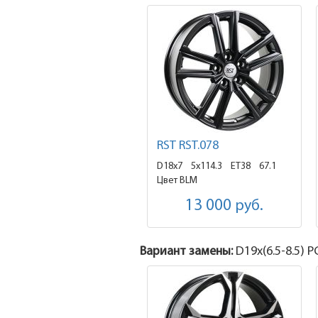
RST RST.078
D18x7
5x114.3 ET38
67.1
Цвет BLM
13 000
руб.
Вариант замены:
D19x
(6.5-8.5)
PC