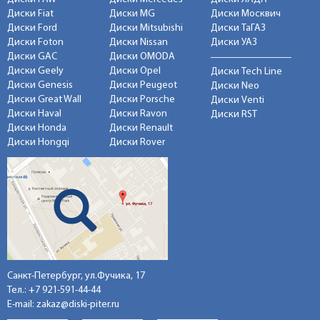
Диски Fiat
Диски MG
Диски Москвич
Диски Ford
Диски Mitsubishi
Диски ТаГАЗ
Диски Foton
Диски Nissan
Диски УАЗ
Диски GAC
Диски OMODA
Диски Geely
Диски Opel
Диски Tech Line
Диски Genesis
Диски Peugeot
Диски Neo
Диски Great Wall
Диски Porsche
Диски Venti
Диски Haval
Диски Ravon
Диски RST
Диски Honda
Диски Renault
Диски Hongqi
Диски Rover
Санкт-Петербург, ул.Фучика, 17
Тел.:
+7 921-591-44-44
E-mail:
zakaz@diski-piter.ru