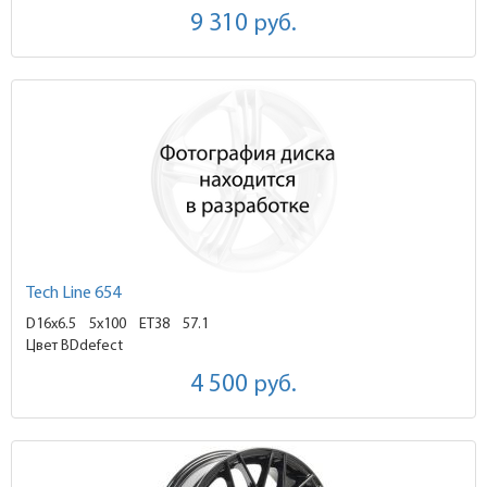
9 310
руб.
Tech Line 654
D16x6.5
5x100 ET38
57.1
Цвет BDdefect
4 500
руб.