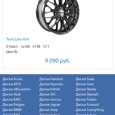
Tech Line 654
D16x6.5
5x100 ET38
57.1
Цвет BL
9 090
руб.
Диски Acura
Диски Hummer
Диски Saab
Диски AITO
Диски Hyundai
Диски Seat
Диски Alfa-romeo
Диски Infiniti
Диски Skoda
Диски Audi
Диски JAC
Диски Skywell
Диски BAIC
Диски Jaecoo
Диски Solaris
Диски Belgee
Диски Jaguar
Диски Soueast
Диски BMW
Диски Jeep
Диски SsangYong