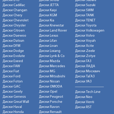
Диски BYD
Диски Jetour
Диски Subaru
Диски Cadillac
Диски JETTA
Диски Suzuki
Диски Changan
Диски Kaiyi
Диски SWM
Диски Chery
Диски KGM
Диски TANK
Диски Chevrolet
Диски Kia
Диски TENET
Диски Chrysler
Диски Knewstar
Диски Toyota
Диски Citroen
Диски Land Rover
Диски Volkswagen
Диски Daewoo
Диски Lexus
Диски Volvo
Диски Datsun
Диски Lifan
Диски Voyah
Диски DFM
Диски Livan
Диски Xcite
Диски Dodge
Диски Lixiang
Диски Zeekr
Диски Evolute
Диски Lynk & Co
Диски Zotye
Диски Exeed
Диски Mazda
Диски ГАЗ
Диски FAW
Диски Mercedes
Диски ЛАДА
Диски Fiat
Диски MG
Диски Москвич
Диски Ford
Диски Mitsubishi
Диски ТаГАЗ
Диски Foton
Диски Nissan
Диски УАЗ
Диски GAC
Диски OMODA
Диски Geely
Диски Opel
Диски Tech Line
Диски Genesis
Диски Peugeot
Диски Neo
Диски Great Wall
Диски Porsche
Диски Venti
Диски Haval
Диски Ravon
Диски RST
Диски Honda
Диски Renault