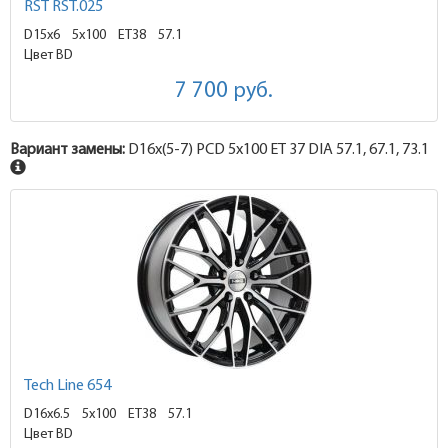
RST RST.025
D15x6
5x100 ET38
57.1
Цвет BD
7 700
руб.
Вариант замены:
D16x
(5-7)
PCD 5x100 ET 37 DIA 57.1, 67.1, 73.1
Tech Line 654
D16x6.5
5x100 ET38
57.1
Цвет BD