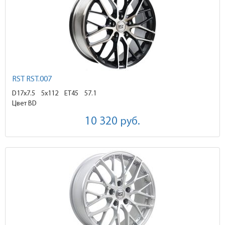
RST RST.007
D17x7.5
5x112 ET45
57.1
Цвет BD
10 320
руб.