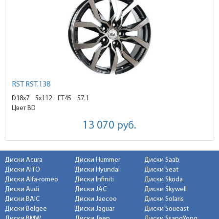
RST RST.138
D18x7
5x112 ET45
57.1
Цвет BD
13 070
руб.
Диски Acura
Диски Hummer
Диски Saab
Диски AITO
Диски Hyundai
Диски Seat
Диски Alfa-romeo
Диски Infiniti
Диски Skoda
Диски Audi
Диски JAC
Диски Skywell
Диски BAIC
Диски Jaecoo
Диски Solaris
Диски Belgee
Диски Jaguar
Диски Soueast
Диски BMW
Диски Jeep
Диски SsangYong