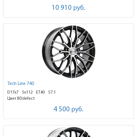
10 910
руб.
Tech Line 740
D17x7
5x112 ET40
57.1
Цвет BDdefect
4 500
руб.