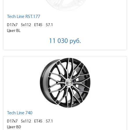
Tech Line RST.177
D17x7
5x112 ET45
57.1
Цвет BL
11 030
руб.
Tech Line 740
D17x7
5x112 ET45
57.1
Цвет BD