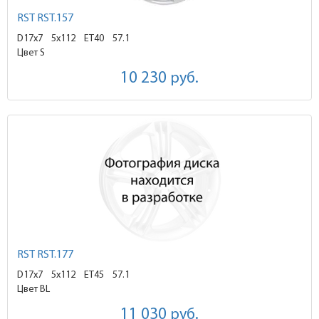
RST RST.157
D17x7
5x112 ET40
57.1
Цвет S
10 230
руб.
RST RST.177
D17x7
5x112 ET45
57.1
Цвет BL
11 030
руб.