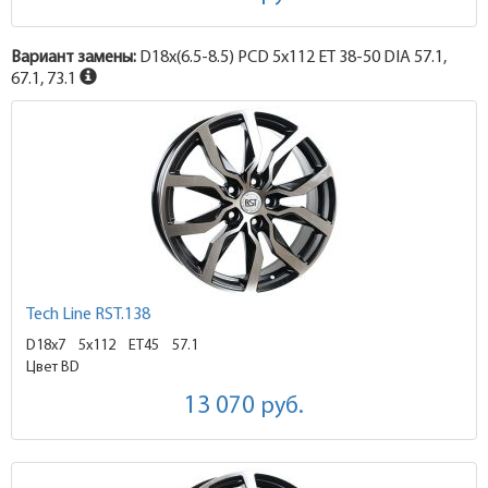
Вариант замены:
D18x
(6.5-8.5)
PCD 5x112 ET 38-50 DIA 57.1,
67.1, 73.1
Tech Line RST.138
D18x7
5x112 ET45
57.1
Цвет BD
13 070
руб.