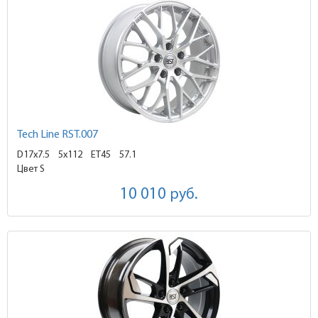
Tech Line RST.007
D17x7.5
5x112 ET45
57.1
Цвет S
10 010
руб.