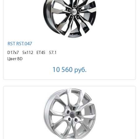
RST RST.047
D17x7
5x112 ET45
57.1
Цвет BD
10 560
руб.