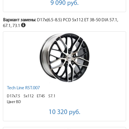
9 090
руб.
Вариант замены:
D17x
(6.5-8.5)
PCD 5x112 ET 38-50 DIA 57.1,
67.1, 73.1
Tech Line RST.007
D17x7.5
5x112 ET45
57.1
Цвет BD
10 320
руб.