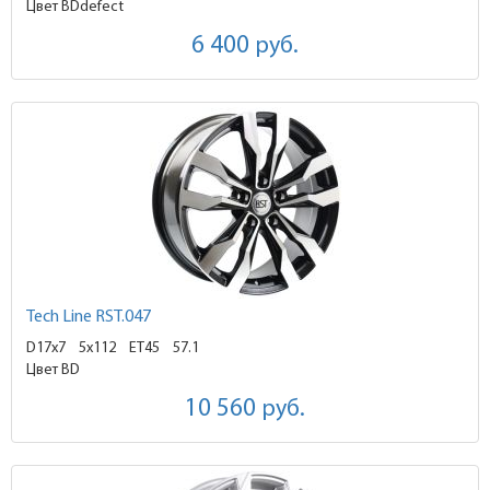
Цвет BDdefect
6 400
руб.
Tech Line RST.047
D17x7
5x112 ET45
57.1
Цвет BD
10 560
руб.