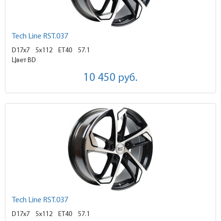
Tech Line RST.037
D17x7
5x112 ET40
57.1
Цвет BD
10 450
руб.
Tech Line RST.037
D17x7
5x112 ET40
57.1