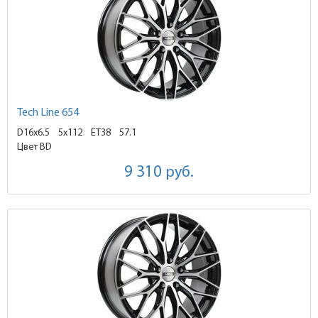
Tech Line 654
D16x6.5
5x112 ET38
57.1
Цвет BD
9 310
руб.