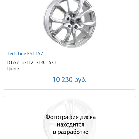
Tech Line RST.157
D17x7
5x112 ET40
57.1
Цвет S
10 230
руб.