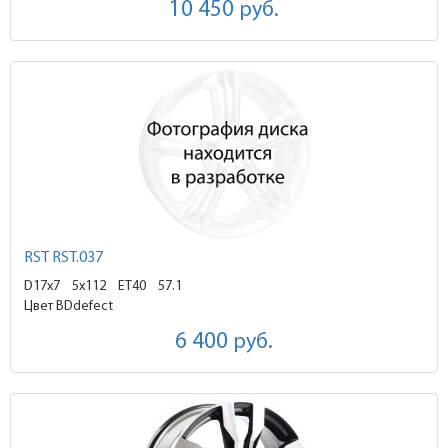
10 450
руб.
RST RST.037
D17x7
5x112 ET40
57.1
Цвет BDdefect
6 400
руб.