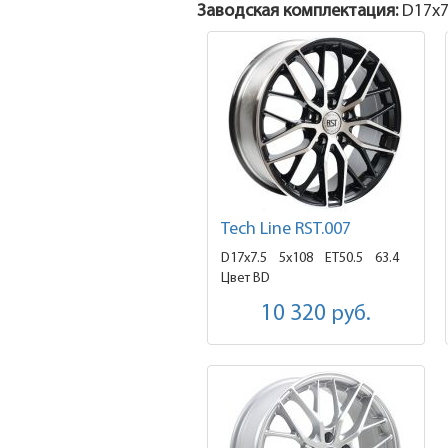
Заводская комплектация:
D17x
7
Tech Line RST.007
D17x7.5
5x108 ET50.5
63.4
Цвет BD
10 320
руб.