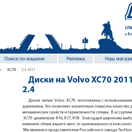
СПб
с 9
Поиск по машине
Реплика
Наш магаз
o
XC70
2.4 2011
Диски на Volvo XC70 201
2.4
Диски литые Volvo XC70
изготовлены с использование
давлением. Это позволяет значительно повысить качество 
механических свойств и герметичности сплава. В ассорти
XC70 диаметров: R16, R17, R18 . Благодаря широкому выбору
изменить облик вашего авто: от оригинального и классичес
Мы являемся представителем Российского завода TechLine,