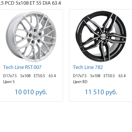
.5
PCD 5x108 ET 55 DIA 63.4
Tech Line RST.007
Tech Line 782
D17x7.5
5x108 ET50.5
63.4
D17x7.5
5x108 ET50.5
63.4
Цвет S
Цвет BD
10 010
руб.
11 510
руб.