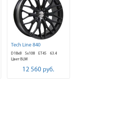
Tech Line 840
D18x8
5x108 ET45
63.4
Цвет BLM
12 560
руб.