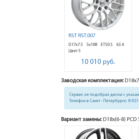
RST RST.007
D17x7.5
5x108 ET50.5
63.4
Цвет S
10 010
руб.
Заводская комплектация:
D18x
7
Сервис не подобрал диски с указа
Телефон в Санкт - Петербурге:
8-921
Вариант замены:
D18x
(6-8)
PCD 5