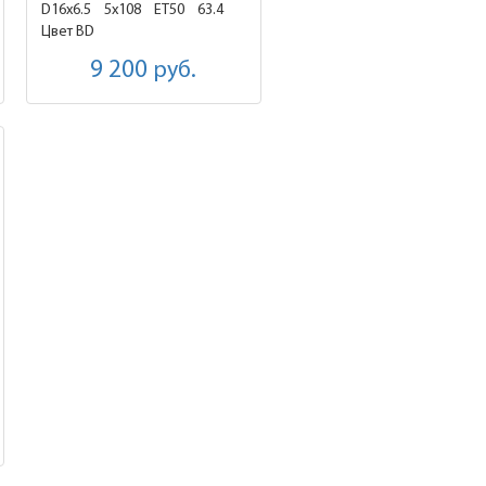
D16x6.5
5x108 ET50
63.4
Цвет BD
9 200
руб.