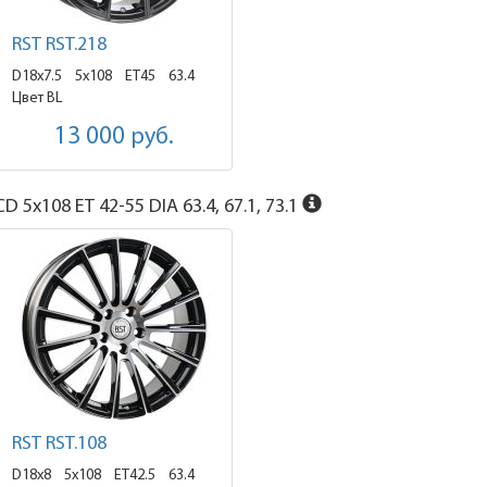
RST RST.218
D18x7.5
5x108 ET45
63.4
Цвет BL
13 000
руб.
D 5x108 ET 42-55 DIA 63.4, 67.1, 73.1
RST RST.108
D18x8
5x108 ET42.5
63.4