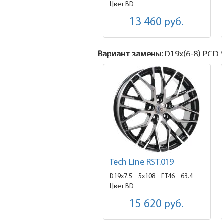
Цвет BD
13 460
руб.
Вариант замены:
D19x
(6-8)
PCD 5
Tech Line RST.019
D19x7.5
5x108 ET46
63.4
Цвет BD
15 620
руб.