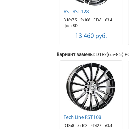
RST RST.128
D18x7.5
5x108 ET45
63.4
Цвет BD
13 460
руб.
Вариант замены:
D18x
(6.5-8.5)
PC
Tech Line RST.108
D18x8
5x108 ET42.5
63.4