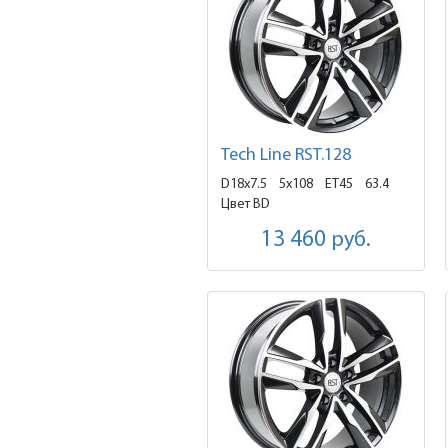
Tech Line RST.128
D18x7.5
5x108 ET45
63.4
Цвет BD
13 460
руб.