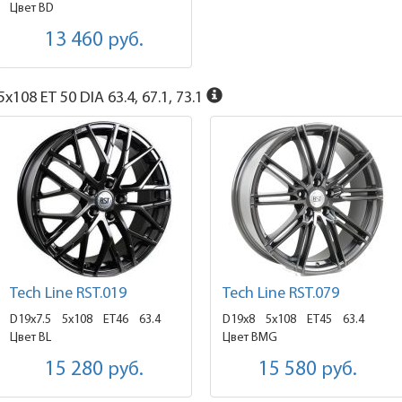
Цвет BD
13 460
руб.
x108 ET 50 DIA 63.4, 67.1, 73.1
Tech Line RST.019
Tech Line RST.079
D19x7.5
5x108 ET46
63.4
D19x8
5x108 ET45
63.4
Цвет BL
Цвет BMG
15 280
руб.
15 580
руб.