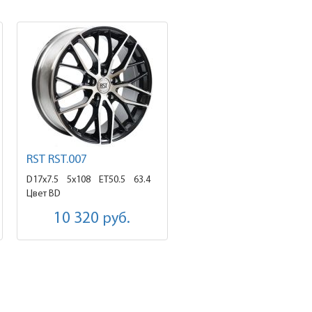
RST RST.007
D17x7.5
5x108 ET50.5
63.4
Цвет BD
10 320
руб.