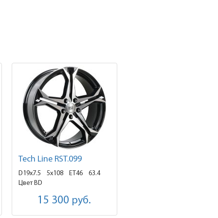
Tech Line RST.099
D19x7.5
5x108 ET46
63.4
Цвет BD
15 300
руб.