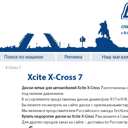
СПб
с 9
Поиск по машине
Реплика
Наш магаз
e
X-Cross 7
Xcite X-Cross 7
Диски литые для автомобилей Xcite X-Cross 7
изготовлены с
под низким давлением.
В ассортименте представлены диски диаметров: R17 и R18.
Вы можете посмотреть на сайте диски с оригинальными па
Мы являемся представителем Российского завода TechLine, 
Купить недорогие диски на Xcite X-Cross 7
вы можете в Санк
Для других городов заказ на сайте – доставка по России т