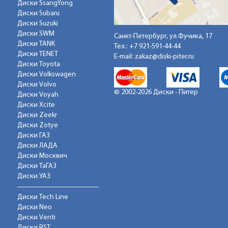
Диски SsangYong
Диски Subaru
Диски Suzuki
Диски SWM
Санкт-Петербург, ул.Фучика, 17
Диски TANK
Тел.:
+7 921-591-44-44
Диски TENET
E-mail:
zakaz@diski-piter.ru
Диски Toyota
Диски Volkswagen
Диски Volvo
© 2002-2026 Диски - Питер
Диски Voyah
Диски Xcite
Диски Zeekr
Диски Zotye
Диски ГАЗ
Диски ЛАДА
Диски Москвич
Диски ТаГАЗ
Диски УАЗ
Диски Tech Line
Диски Neo
Диски Venti
Диски RST