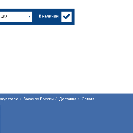
В наличии
окупателю
Заказ по России
Доставка
Оплата