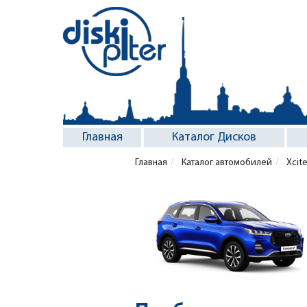
Главная
Каталог Дисков
Главная
Каталог автомобилей
Xcit