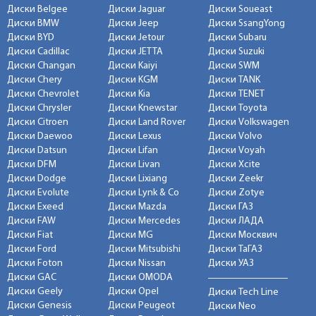
Диски Belgee
Диски Jaguar
Диски Soueast
Диски BMW
Диски Jeep
Диски SsangYong
Диски BYD
Диски Jetour
Диски Subaru
Диски Cadillac
Диски JETTA
Диски Suzuki
Диски Changan
Диски Kaiyi
Диски SWM
Диски Chery
Диски KGM
Диски TANK
Диски Chevrolet
Диски Kia
Диски TENET
Диски Chrysler
Диски Knewstar
Диски Toyota
Диски Citroen
Диски Land Rover
Диски Volkswagen
Диски Daewoo
Диски Lexus
Диски Volvo
Диски Datsun
Диски Lifan
Диски Voyah
Диски DFM
Диски Livan
Диски Xcite
Диски Dodge
Диски Lixiang
Диски Zeekr
Диски Evolute
Диски Lynk & Co
Диски Zotye
Диски Exeed
Диски Mazda
Диски ГАЗ
Диски FAW
Диски Mercedes
Диски ЛАДА
Диски Fiat
Диски MG
Диски Москвич
Диски Ford
Диски Mitsubishi
Диски ТаГАЗ
Диски Foton
Диски Nissan
Диски УАЗ
Диски GAC
Диски OMODA
Диски Geely
Диски Opel
Диски Tech Line
Диски Genesis
Диски Peugeot
Диски Neo