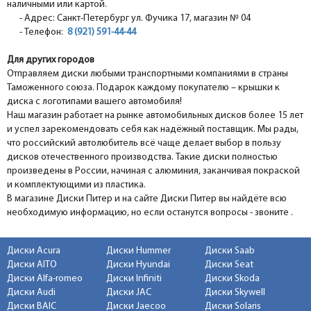
наличными или картой.
- Адрес: Санкт-Петербург ул. Фучика 17, магазин № 04
- Телефон:
8 (921) 591-44-44
Для других городов
Отправляем диски любыми транспортными компаниями в страны
Таможенного союза. Подарок каждому покупателю – крышки к
диска с логотипами вашего автомобиля!
Наш магазин работает на рынке автомобильных дисков более 15 лет
и успел зарекомендовать себя как надёжный поставщик. Мы рады,
что российский автолюбитель всё чаще делает выбор в пользу
дисков отечественного производства. Такие диски полностью
произведены в России, начиная с алюминия, заканчивая покраской
и комплектующими из пластика.
В магазине Диски Питер и на сайте Диски Питер вы найдёте всю
необходимую информацию, но если останутся вопросы - звоните .
Диски Acura
Диски Hummer
Диски Saab
Диски AITO
Диски Hyundai
Диски Seat
Диски Alfa-romeo
Диски Infiniti
Диски Skoda
Диски Audi
Диски JAC
Диски Skywell
Диски BAIC
Диски Jaecoo
Диски Solaris