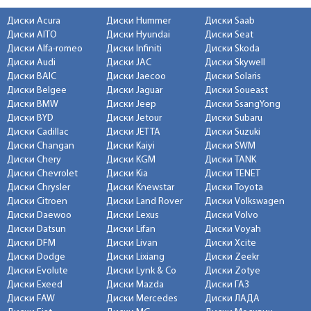
Диски Acura
Диски Hummer
Диски Saab
Диски AITO
Диски Hyundai
Диски Seat
Диски Alfa-romeo
Диски Infiniti
Диски Skoda
Диски Audi
Диски JAC
Диски Skywell
Диски BAIC
Диски Jaecoo
Диски Solaris
Диски Belgee
Диски Jaguar
Диски Soueast
Диски BMW
Диски Jeep
Диски SsangYong
Диски BYD
Диски Jetour
Диски Subaru
Диски Cadillac
Диски JETTA
Диски Suzuki
Диски Changan
Диски Kaiyi
Диски SWM
Диски Chery
Диски KGM
Диски TANK
Диски Chevrolet
Диски Kia
Диски TENET
Диски Chrysler
Диски Knewstar
Диски Toyota
Диски Citroen
Диски Land Rover
Диски Volkswagen
Диски Daewoo
Диски Lexus
Диски Volvo
Диски Datsun
Диски Lifan
Диски Voyah
Диски DFM
Диски Livan
Диски Xcite
Диски Dodge
Диски Lixiang
Диски Zeekr
Диски Evolute
Диски Lynk & Co
Диски Zotye
Диски Exeed
Диски Mazda
Диски ГАЗ
Диски FAW
Диски Mercedes
Диски ЛАДА