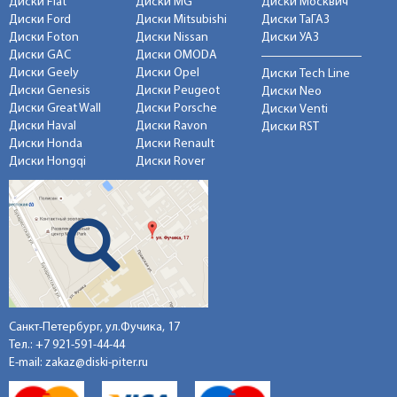
Диски Fiat
Диски MG
Диски Москвич
Диски Ford
Диски Mitsubishi
Диски ТаГАЗ
Диски Foton
Диски Nissan
Диски УАЗ
Диски GAC
Диски OMODA
Диски Geely
Диски Opel
Диски Tech Line
Диски Genesis
Диски Peugeot
Диски Neo
Диски Great Wall
Диски Porsche
Диски Venti
Диски Haval
Диски Ravon
Диски RST
Диски Honda
Диски Renault
Диски Hongqi
Диски Rover
Санкт-Петербург, ул.Фучика, 17
Тел.:
+7 921-591-44-44
E-mail:
zakaz@diski-piter.ru