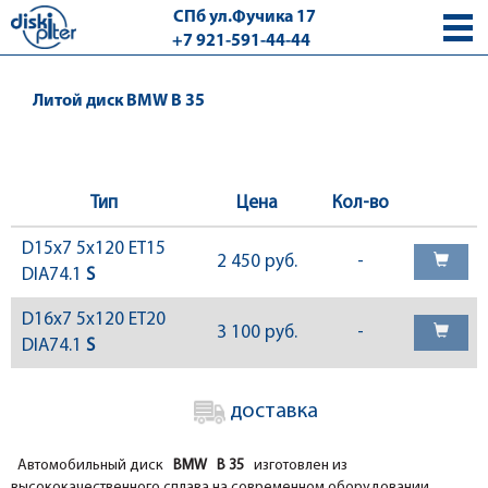
СПб ул.Фучика 17
+7 921-591-44-44
с 9.00 - 18.00 без выходных
Литой диск BMW B 35
Тип
Цена
Кол-во
D15x7 5x120 ET15
2 450 руб.
-
DIA74.1
S
D16x7 5x120 ET20
3 100 руб.
-
DIA74.1
S
доставка
Автомобильный диск
BMW B 35
изготовлен из
высококачественного сплава на современном оборудовании.