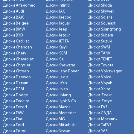
Диски Alfa-romeo
Диски Infiniti
Диски Skoda
Диски Audi
Диски JAC
Диски Skywell
Диски BAIC
Диски Jaecoo
Диски Solaris
Диски Belgee
Диски Jaguar
Диски Soueast
Диски BMW
Диски Jeep
Диски SsangYong
Диски BYD
Диски Jetour
Диски Subaru
Диски Cadillac
Диски JETTA
Диски Suzuki
Диски Changan
Диски Kaiyi
Диски SWM
Диски Chery
Диски KGM
Диски TANK
Диски Chevrolet
Диски Kia
Диски TENET
Диски Chrysler
Диски Knewstar
Диски Toyota
Диски Citroen
Диски Land Rover
Диски Volkswagen
Диски Daewoo
Диски Lexus
Диски Volvo
Диски Datsun
Диски Lifan
Диски Voyah
Диски DFM
Диски Livan
Диски Xcite
Диски Dodge
Диски Lixiang
Диски Zeekr
Диски Evolute
Диски Lynk & Co
Диски Zotye
Диски Exeed
Диски Mazda
Диски ГАЗ
Диски FAW
Диски Mercedes
Диски ЛАДА
Диски Fiat
Диски MG
Диски Москвич
Диски Ford
Диски Mitsubishi
Диски ТаГАЗ
Диски Foton
Диски Nissan
Диски УАЗ