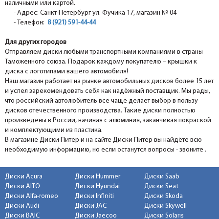
наличными или картой.
- Адрес: Санкт-Петербург ул. Фучика 17, магазин № 04
- Телефон:
8 (921) 591-44-44
Для других городов
Отправляем диски любыми транспортными компаниями в страны
Таможенного союза. Подарок каждому покупателю – крышки к
диска с логотипами вашего автомобиля!
Наш магазин работает на рынке автомобильных дисков более 15 лет
и успел зарекомендовать себя как надёжный поставщик. Мы рады,
что российский автолюбитель всё чаще делает выбор в пользу
дисков отечественного производства. Такие диски полностью
произведены в России, начиная с алюминия, заканчивая покраской
и комплектующими из пластика.
В магазине Диски Питер и на сайте Диски Питер вы найдёте всю
необходимую информацию, но если останутся вопросы - звоните .
Диски Acura
Диски Hummer
Диски Saab
Диски AITO
Диски Hyundai
Диски Seat
Диски Alfa-romeo
Диски Infiniti
Диски Skoda
Диски Audi
Диски JAC
Диски Skywell
Диски BAIC
Диски Jaecoo
Диски Solaris