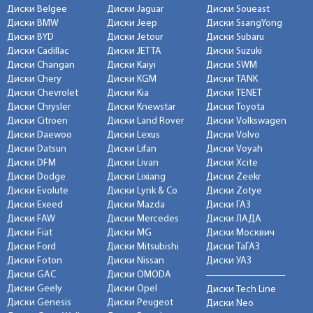
Диски Belgee
Диски Jaguar
Диски Soueast
Диски BMW
Диски Jeep
Диски SsangYong
Диски BYD
Диски Jetour
Диски Subaru
Диски Cadillac
Диски JETTA
Диски Suzuki
Диски Changan
Диски Kaiyi
Диски SWM
Диски Chery
Диски KGM
Диски TANK
Диски Chevrolet
Диски Kia
Диски TENET
Диски Chrysler
Диски Knewstar
Диски Toyota
Диски Citroen
Диски Land Rover
Диски Volkswagen
Диски Daewoo
Диски Lexus
Диски Volvo
Диски Datsun
Диски Lifan
Диски Voyah
Диски DFM
Диски Livan
Диски Xcite
Диски Dodge
Диски Lixiang
Диски Zeekr
Диски Evolute
Диски Lynk & Co
Диски Zotye
Диски Exeed
Диски Mazda
Диски ГАЗ
Диски FAW
Диски Mercedes
Диски ЛАДА
Диски Fiat
Диски MG
Диски Москвич
Диски Ford
Диски Mitsubishi
Диски ТаГАЗ
Диски Foton
Диски Nissan
Диски УАЗ
Диски GAC
Диски OMODA
Диски Geely
Диски Opel
Диски Tech Line
Диски Genesis
Диски Peugeot
Диски Neo