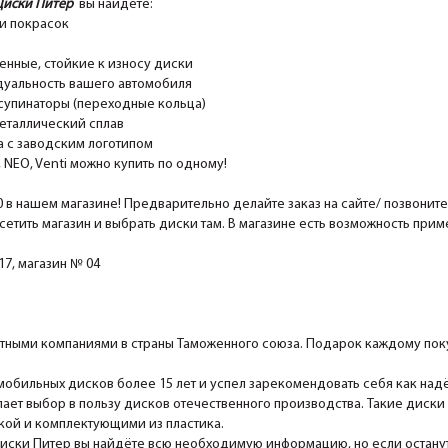
Диски Питер
вы найдёте:
и покрасок
ные, стойкие к износу диски
уальность вашего автомобиля
супинаторы (переходные кольца)
еталлический сплав
 с заводским логотипом
EO, Venti можно купить по одному!
0 в нашем магазине! Предварительно делайте заказ на сайте/ позвонит
сетить магазин и выбрать диски там. В магазине есть возможность при
7, магазин № 04
ными компаниями в страны Таможенного союза. Подарок каждому поку
мобильных дисков более 15 лет и успел зарекомендовать себя как над
ает выбор в пользу дисков отечественного производства. Такие диски
ской и комплектующими из пластика.
Диски Питер вы найдёте всю необходимую информацию, но если останутс