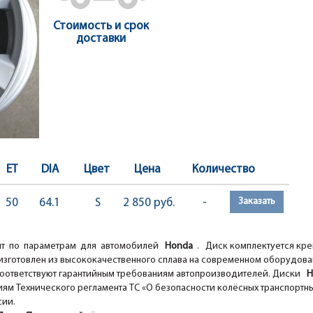
Стоимость и срок
доставки
ET
DIA
Цвет
Цена
Количество
Заказать
50
64.1
S
2 850 руб.
-
т по параметрам для автомобилей
Honda
. Диск комплектуется кр
изготовлен из высококачественного сплава на современном оборудов
оответствуют гарантийным требованиям автопроизводителей. Диски
H
ям Технического регламента ТС «О безопасности колёсных транспортны
сии.