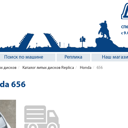
СПб
с 9
Поиск по машине
Реплика
Наш магаз
ых дисков
Каталог литых дисков Replica
Honda
656
da 656