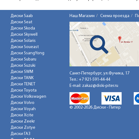
Диски Saab
Наш Магазин
Схема проезда
П
Диски Seat
Диски Skoda
Диски Skywell
Диски Solaris
Диски Soueast
Диски SsangYong
Диски Subaru
Диски Suzuki
Диски SWM
Санкт-Петербург, ул.Фучика, 17
Диски TANK
Тел.:
+7 921-591-44-44
Диски TENET
E-mail:
zakaz@diski-piter.ru
Диски Toyota
Диски Volkswagen
Диски Volvo
© 2002-2026 Диски - Питер
Диски Voyah
Диски Xcite
Диски Zeekr
Диски Zotye
Диски ГАЗ