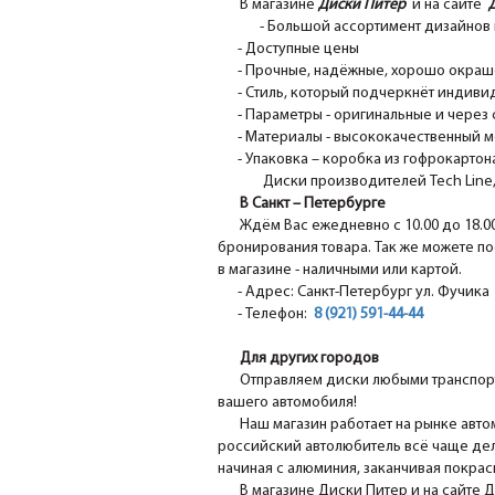
В магазине
Диски Питер
и на сайте
- Большой ассортимент дизайнов 
- Доступные цены
- Прочные, надёжные, хорошо окрашен
- Стиль, который подчеркнёт индивид
- Параметры - оригинальные и через 
- Материалы - высококачественный м
- Упаковка – коробка из гофрокартона
Диски производителей Tech Line, N
В Санкт – Петербурге
Ждём Вас ежедневно с 10.00 до 18.0
бронирования товара. Так же можете по
в магазине - наличными или картой.
- Адрес: Санкт-Петербург ул. Фучика 1
- Телефон:
8 (921) 591-44-44
Для других городов
Отправляем диски любыми транспорт
вашего автомобиля!
Наш магазин работает на рынке авто
российский автолюбитель всё чаще дел
начиная с алюминия, заканчивая покра
В магазине Диски Питер и на сайте 