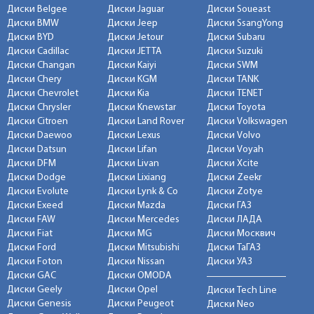
Диски Belgee
Диски Jaguar
Диски Soueast
Диски BMW
Диски Jeep
Диски SsangYong
Диски BYD
Диски Jetour
Диски Subaru
Диски Cadillac
Диски JETTA
Диски Suzuki
Диски Changan
Диски Kaiyi
Диски SWM
Диски Chery
Диски KGM
Диски TANK
Диски Chevrolet
Диски Kia
Диски TENET
Диски Chrysler
Диски Knewstar
Диски Toyota
Диски Citroen
Диски Land Rover
Диски Volkswagen
Диски Daewoo
Диски Lexus
Диски Volvo
Диски Datsun
Диски Lifan
Диски Voyah
Диски DFM
Диски Livan
Диски Xcite
Диски Dodge
Диски Lixiang
Диски Zeekr
Диски Evolute
Диски Lynk & Co
Диски Zotye
Диски Exeed
Диски Mazda
Диски ГАЗ
Диски FAW
Диски Mercedes
Диски ЛАДА
Диски Fiat
Диски MG
Диски Москвич
Диски Ford
Диски Mitsubishi
Диски ТаГАЗ
Диски Foton
Диски Nissan
Диски УАЗ
Диски GAC
Диски OMODA
Диски Geely
Диски Opel
Диски Tech Line
Диски Genesis
Диски Peugeot
Диски Neo