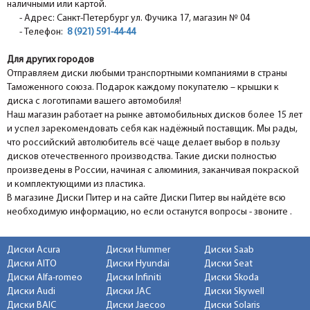
наличными или картой.
- Адрес: Санкт-Петербург ул. Фучика 17, магазин № 04
- Телефон:
8 (921) 591-44-44
Для других городов
Отправляем диски любыми транспортными компаниями в страны
Таможенного союза. Подарок каждому покупателю – крышки к
диска с логотипами вашего автомобиля!
Наш магазин работает на рынке автомобильных дисков более 15 лет
и успел зарекомендовать себя как надёжный поставщик. Мы рады,
что российский автолюбитель всё чаще делает выбор в пользу
дисков отечественного производства. Такие диски полностью
произведены в России, начиная с алюминия, заканчивая покраской
и комплектующими из пластика.
В магазине Диски Питер и на сайте Диски Питер вы найдёте всю
необходимую информацию, но если останутся вопросы - звоните .
Диски Acura
Диски Hummer
Диски Saab
Диски AITO
Диски Hyundai
Диски Seat
Диски Alfa-romeo
Диски Infiniti
Диски Skoda
Диски Audi
Диски JAC
Диски Skywell
Диски BAIC
Диски Jaecoo
Диски Solaris