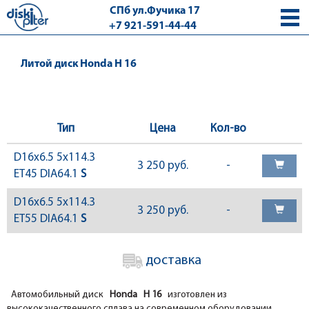
СПб ул.Фучика 17
+7 921-591-44-44
с 9.00 - 18.00 без выходных
Литой диск Honda H 16
Тип
Цена
Кол-во
D16x6.5 5x114.3
3 250 руб.
-
ET45 DIA64.1
S
D16x6.5 5x114.3
3 250 руб.
-
ET55 DIA64.1
S
доставка
Автомобильный диск
Honda H 16
изготовлен из
высококачественного сплава на современном оборудовании.