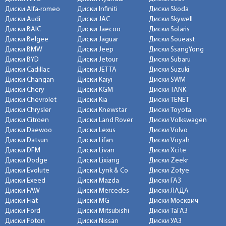
Диски Alfa-romeo
Диски Infiniti
Диски Skoda
Диски Audi
Диски JAC
Диски Skywell
Диски BAIC
Диски Jaecoo
Диски Solaris
Диски Belgee
Диски Jaguar
Диски Soueast
Диски BMW
Диски Jeep
Диски SsangYong
Диски BYD
Диски Jetour
Диски Subaru
Диски Cadillac
Диски JETTA
Диски Suzuki
Диски Changan
Диски Kaiyi
Диски SWM
Диски Chery
Диски KGM
Диски TANK
Диски Chevrolet
Диски Kia
Диски TENET
Диски Chrysler
Диски Knewstar
Диски Toyota
Диски Citroen
Диски Land Rover
Диски Volkswagen
Диски Daewoo
Диски Lexus
Диски Volvo
Диски Datsun
Диски Lifan
Диски Voyah
Диски DFM
Диски Livan
Диски Xcite
Диски Dodge
Диски Lixiang
Диски Zeekr
Диски Evolute
Диски Lynk & Co
Диски Zotye
Диски Exeed
Диски Mazda
Диски ГАЗ
Диски FAW
Диски Mercedes
Диски ЛАДА
Диски Fiat
Диски MG
Диски Москвич
Диски Ford
Диски Mitsubishi
Диски ТаГАЗ
Диски Foton
Диски Nissan
Диски УАЗ