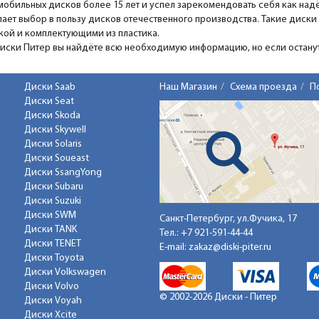
мобильных дисков более 15 лет и успел зарекомендовать себя как над
ает выбор в пользу дисков отечественного производства. Такие диски
ской и комплектующими из пластика.
Диски Питер вы найдёте всю необходимую информацию, но если останутс
Диски Saab
Наш Магазин
Схема проезда
П
Диски Seat
Диски Skoda
Диски Skywell
Диски Solaris
Диски Soueast
Диски SsangYong
Диски Subaru
Диски Suzuki
Диски SWM
Санкт-Петербург, ул.Фучика, 17
Диски TANK
Тел.:
+7 921-591-44-44
Диски TENET
E-mail:
zakaz@diski-piter.ru
Диски Toyota
Диски Volkswagen
Диски Volvo
© 2002-2026 Диски - Питер
Диски Voyah
Диски Xcite