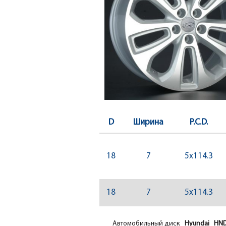
D
Ширина
P.C.D.
18
7
5x114.3
18
7
5x114.3
Автомобильный диск
Hyundai HN