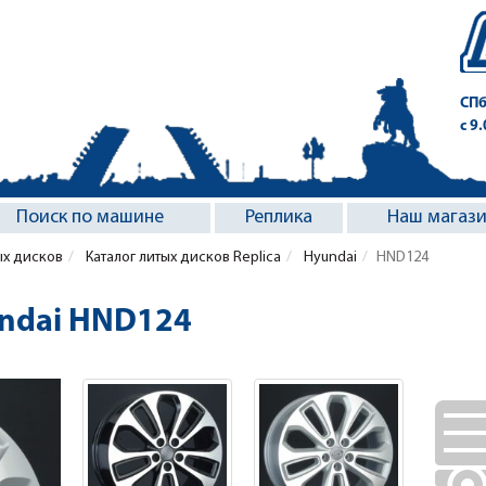
СПб
с 9
Поиск по машине
Реплика
Наш магаз
ых дисков
Каталог литых дисков Replica
Hyundai
HND124
undai HND124