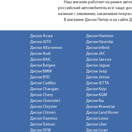
Наш магазин работает на рынке авто
российский автолюбитель всё чаще дел
начиная с алюминия, заканчивая покра
В магазине Диски Питер и на сайте 
Диски Acura
Диски Hummer
Диски AITO
Диски Hyundai
Диски Alfa-romeo
Диски Infiniti
Диски Audi
Диски JAC
Диски BAIC
Диски Jaecoo
Диски Belgee
Диски Jaguar
Диски BMW
Диски Jeep
Диски BYD
Диски Jetour
Диски Cadillac
Диски JETTA
Диски Changan
Диски Kaiyi
Диски Chery
Диски KGM
Диски Chevrolet
Диски Kia
Диски Chrysler
Диски Knewstar
Диски Citroen
Диски Land Rover
Диски Daewoo
Диски Lexus
Диски Datsun
Диски Lifan
Диски DFM
Диски Livan