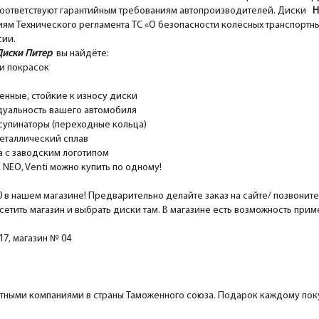
оответствуют гарантийным требованиям автопроизводителей. Диски
Hy
ям Технического регламента ТС «О безопасности колёсных транспортны
сии.
Диски Питер
вы найдёте:
и покрасок
ные, стойкие к износу диски
уальность вашего автомобиля
супинаторы (переходные кольца)
еталлический сплав
 с заводским логотипом
EO, Venti можно купить по одному!
0 в нашем магазине! Предварительно делайте заказ на сайте/ позвонит
сетить магазин и выбрать диски там. В магазине есть возможность при
7, магазин № 04
ными компаниями в страны Таможенного союза. Подарок каждому поку