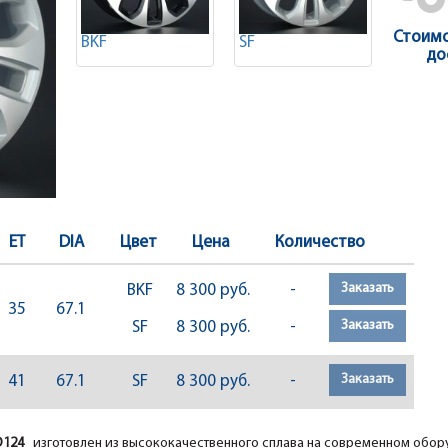
Стоимо
BKF
SF
до
ET
DIA
Цвет
Цена
Количество
Заказать
BKF
8 300 руб.
-
35
67.1
Заказать
SF
8 300 руб.
-
Заказать
41
67.1
SF
8 300 руб.
-
D124
изготовлен из высококачественного сплава на современном обо