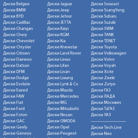
Диски Belgee
Диски Jaguar
Диски Soueast
Диски BMW
Диски Jeep
Диски SsangYong
Диски BYD
Диски Jetour
Диски Subaru
Диски Cadillac
Диски JETTA
Диски Suzuki
Диски Changan
Диски Kaiyi
Диски SWM
Диски Chery
Диски KGM
Диски TANK
Диски Chevrolet
Диски Kia
Диски TENET
Диски Chrysler
Диски Knewstar
Диски Toyota
Диски Citroen
Диски Land Rover
Диски Volkswagen
Диски Daewoo
Диски Lexus
Диски Volvo
Диски Datsun
Диски Lifan
Диски Voyah
Диски DFM
Диски Livan
Диски Xcite
Диски Dodge
Диски Lixiang
Диски Zeekr
Диски Evolute
Диски Lynk & Co
Диски Zotye
Диски Exeed
Диски Mazda
Диски ГАЗ
Диски FAW
Диски Mercedes
Диски ЛАДА
Диски Fiat
Диски MG
Диски Москвич
Диски Ford
Диски Mitsubishi
Диски ТаГАЗ
Диски Foton
Диски Nissan
Диски УАЗ
Диски GAC
Диски OMODA
Диски Geely
Диски Opel
Диски Tech Line
Диски Genesis
Диски Peugeot
Диски Neo