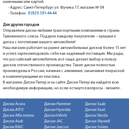
наличными или картой.
- Адрес: Санкт-Петербург ул. Фучика 17, магазин № 04
- Телефон:
8 (921) 591-44-44
Для других городов
Отправляем диски любыми транспортными компаниями в страны
Таможенного союза. Подарок каждому покупателю – крышки к
диска с логотипами вашего автомобиля!
Наш магазин работает на рынке автомобильных дисков более 15 лет
и успел зарекомендовать себя как надёжный поставщик. Мы рады,
что российский автолюбитель всё чаще делает выбор в пользу
дисков отечественного производства. Такие диски полностью
произведены в России, начиная с алюминия, заканчивая покраской
и комплектующими из пластика.
В магазине Диски Питер и на сайте Диски Питер вы найдёте всю
необходимую информацию, но если останутся вопросы - звоните .
Диски Acura
Диски Hummer
Диски Saab
Диски AITO
Диски Hyundai
Диски Seat
Диски Alfa-romeo
Диски Infiniti
Диски Skoda
Диски Audi
Диски JAC
Диски Skywell
Диски BAIC
Диски Jaecoo
Диски Solaris