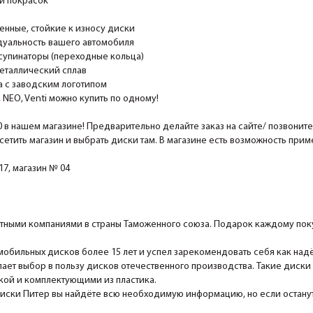
и покрасок
ные, стойкие к износу диски
уальность вашего автомобиля
супинаторы (переходные кольца)
еталлический сплав
 с заводским логотипом
EO, Venti можно купить по одному!
0 в нашем магазине! Предварительно делайте заказ на сайте/ позвонит
сетить магазин и выбрать диски там. В магазине есть возможность при
7, магазин № 04
ными компаниями в страны Таможенного союза. Подарок каждому поку
мобильных дисков более 15 лет и успел зарекомендовать себя как над
ает выбор в пользу дисков отечественного производства. Такие диски
ской и комплектующими из пластика.
Диски Питер вы найдёте всю необходимую информацию, но если останутс