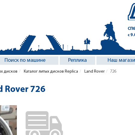
СПб
с 9
Поиск по машине
Реплика
Наш магаз
ых дисков
Каталог литых дисков Replica
Land Rover
726
d Rover 726