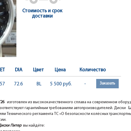
Стоимость и срок
доставки
ET
DIA
Цвет
Цена
Количество
Заказать
57
72.6
BL
5 500 руб.
-
726
изготовлен из высококачественного сплава на современном обор
оответствуют гарантийным требованиям автопроизводителей. Диски
La
ям Технического регламента ТС «О безопасности колёсных транспортны
сии.
Диски Питер
вы найдёте: