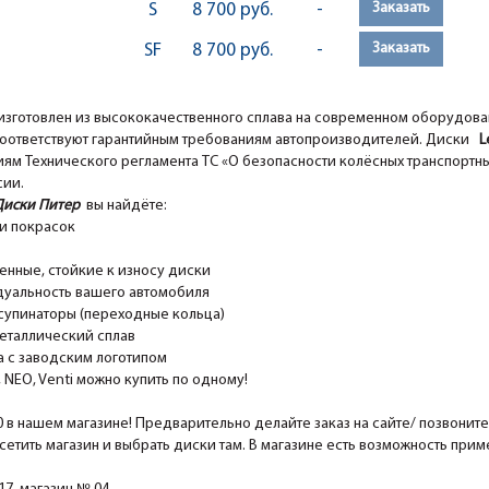
Заказать
S
8 700 руб.
-
Заказать
SF
8 700 руб.
-
изготовлен из высококачественного сплава на современном оборудов
оответствуют гарантийным требованиям автопроизводителей. Диски
Le
ям Технического регламента ТС «О безопасности колёсных транспортны
сии.
Диски Питер
вы найдёте:
и покрасок
ные, стойкие к износу диски
уальность вашего автомобиля
супинаторы (переходные кольца)
еталлический сплав
 с заводским логотипом
EO, Venti можно купить по одному!
0 в нашем магазине! Предварительно делайте заказ на сайте/ позвонит
сетить магазин и выбрать диски там. В магазине есть возможность при