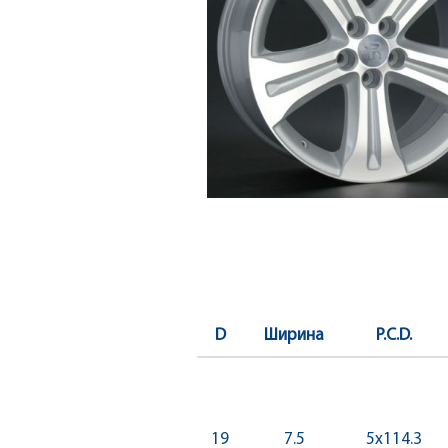
D
Ширина
P.C.D.
19
7.5
5x114.3