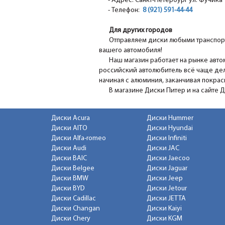
- Адрес: Санкт-Петербург ул. Фучика 1
- Телефон:
8 (921) 591-44-44
Для других городов
Отправляем диски любыми транспорт
вашего автомобиля!
Наш магазин работает на рынке авто
российский автолюбитель всё чаще дел
начиная с алюминия, заканчивая покра
В магазине Диски Питер и на сайте 
Диски Acura
Диски Hummer
Диски AITO
Диски Hyundai
Диски Alfa-romeo
Диски Infiniti
Диски Audi
Диски JAC
Диски BAIC
Диски Jaecoo
Диски Belgee
Диски Jaguar
Диски BMW
Диски Jeep
Диски BYD
Диски Jetour
Диски Cadillac
Диски JETTA
Диски Changan
Диски Kaiyi
Диски Chery
Диски KGM