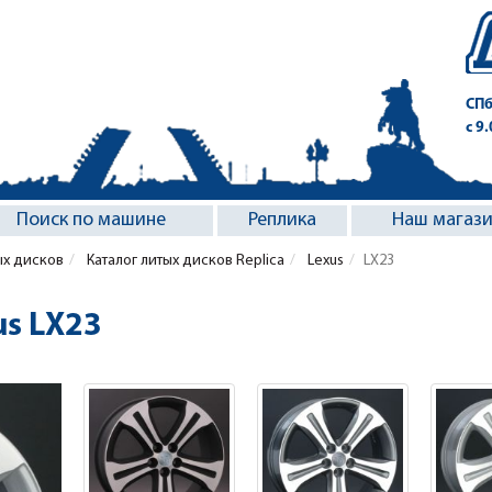
СПб
с 9
Поиск по машине
Реплика
Наш магаз
ых дисков
Каталог литых дисков Replica
Lexus
LX23
us LX23