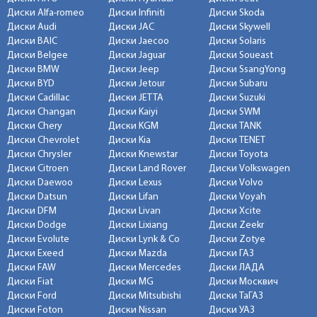
Диски Alfa-romeo
Диски Infiniti
Диски Skoda
Диски Audi
Диски JAC
Диски Skywell
Диски BAIC
Диски Jaecoo
Диски Solaris
Диски Belgee
Диски Jaguar
Диски Soueast
Диски BMW
Диски Jeep
Диски SsangYong
Диски BYD
Диски Jetour
Диски Subaru
Диски Cadillac
Диски JETTA
Диски Suzuki
Диски Changan
Диски Kaiyi
Диски SWM
Диски Chery
Диски KGM
Диски TANK
Диски Chevrolet
Диски Kia
Диски TENET
Диски Chrysler
Диски Knewstar
Диски Toyota
Диски Citroen
Диски Land Rover
Диски Volkswagen
Диски Daewoo
Диски Lexus
Диски Volvo
Диски Datsun
Диски Lifan
Диски Voyah
Диски DFM
Диски Livan
Диски Xcite
Диски Dodge
Диски Lixiang
Диски Zeekr
Диски Evolute
Диски Lynk & Co
Диски Zotye
Диски Exeed
Диски Mazda
Диски ГАЗ
Диски FAW
Диски Mercedes
Диски ЛАДА
Диски Fiat
Диски MG
Диски Москвич
Диски Ford
Диски Mitsubishi
Диски ТаГАЗ
Диски Foton
Диски Nissan
Диски УАЗ