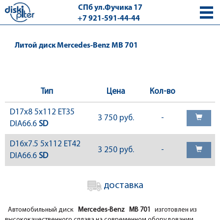
СПб ул.Фучика 17
+7 921-591-44-44
с 9.00 - 18.00 без выходных
Литой диск Mercedes-Benz MB 701
Тип
Цена
Кол-во
D17x8 5x112 ET35
3 750 руб.
-
DIA66.6
SD
D16x7.5 5x112 ET42
3 250 руб.
-
DIA66.6
SD
доставка
Автомобильный диск
Mercedes-Benz MB 701
изготовлен из
высококачественного сплава на современном оборудовании.