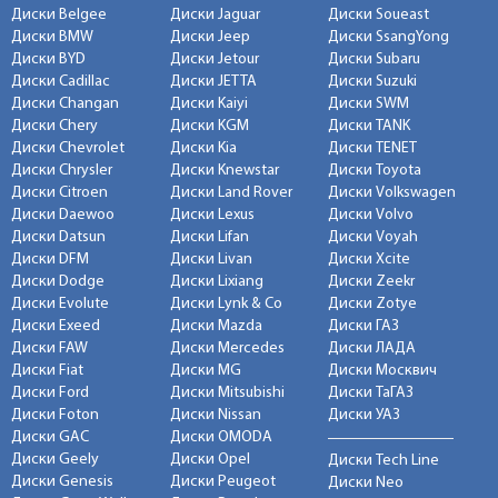
Диски Belgee
Диски Jaguar
Диски Soueast
Диски BMW
Диски Jeep
Диски SsangYong
Диски BYD
Диски Jetour
Диски Subaru
Диски Cadillac
Диски JETTA
Диски Suzuki
Диски Changan
Диски Kaiyi
Диски SWM
Диски Chery
Диски KGM
Диски TANK
Диски Chevrolet
Диски Kia
Диски TENET
Диски Chrysler
Диски Knewstar
Диски Toyota
Диски Citroen
Диски Land Rover
Диски Volkswagen
Диски Daewoo
Диски Lexus
Диски Volvo
Диски Datsun
Диски Lifan
Диски Voyah
Диски DFM
Диски Livan
Диски Xcite
Диски Dodge
Диски Lixiang
Диски Zeekr
Диски Evolute
Диски Lynk & Co
Диски Zotye
Диски Exeed
Диски Mazda
Диски ГАЗ
Диски FAW
Диски Mercedes
Диски ЛАДА
Диски Fiat
Диски MG
Диски Москвич
Диски Ford
Диски Mitsubishi
Диски ТаГАЗ
Диски Foton
Диски Nissan
Диски УАЗ
Диски GAC
Диски OMODA
Диски Geely
Диски Opel
Диски Tech Line
Диски Genesis
Диски Peugeot
Диски Neo