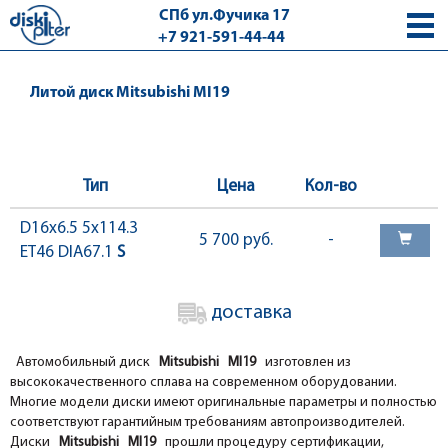
СПб ул.Фучика 17
+7 921-591-44-44
с 9.00 - 18.00 без выходных
Литой диск Mitsubishi MI19
Тип
Цена
Кол-во
D16x6.5 5x114.3
5 700 руб.
-
ET46 DIA67.1
S
доставка
Автомобильный диск
Mitsubishi MI19
изготовлен из
высококачественного сплава на современном оборудовании.
Многие модели диски имеют оригинальные параметры и полностью
соответствуют гарантийным требованиям автопроизводителей.
Диски
Mitsubishi MI19
прошли процедуру сертификации,