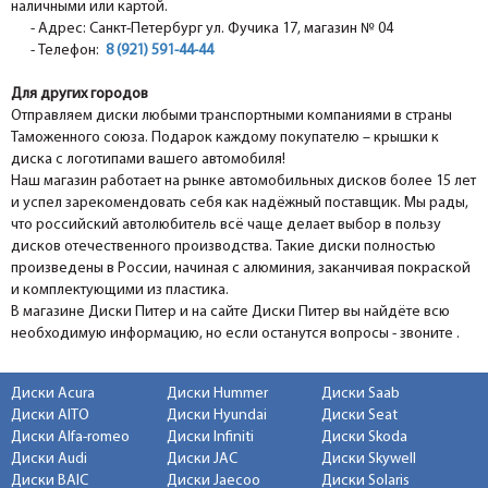
наличными или картой.
- Адрес: Санкт-Петербург ул. Фучика 17, магазин № 04
- Телефон:
8 (921) 591-44-44
Для других городов
Отправляем диски любыми транспортными компаниями в страны
Таможенного союза. Подарок каждому покупателю – крышки к
диска с логотипами вашего автомобиля!
Наш магазин работает на рынке автомобильных дисков более 15 лет
и успел зарекомендовать себя как надёжный поставщик. Мы рады,
что российский автолюбитель всё чаще делает выбор в пользу
дисков отечественного производства. Такие диски полностью
произведены в России, начиная с алюминия, заканчивая покраской
и комплектующими из пластика.
В магазине Диски Питер и на сайте Диски Питер вы найдёте всю
необходимую информацию, но если останутся вопросы - звоните .
Диски Acura
Диски Hummer
Диски Saab
Диски AITO
Диски Hyundai
Диски Seat
Диски Alfa-romeo
Диски Infiniti
Диски Skoda
Диски Audi
Диски JAC
Диски Skywell
Диски BAIC
Диски Jaecoo
Диски Solaris