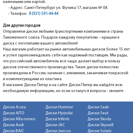
наличными или картой.
- Адрес: Санкт-Петербург ул. Фучика 17, магазин № 04
- Телефон:
8 (921) 591-44-44
Для других городов
Отправляем диски любыми транспортными компаниями в страны
Таможенного союза. Подарок каждому покупателю – крышки к
диска с логотипами вашего автомобиля!
Наш магазин работает на рынке автомобильных дисков более 15 лет
и успел зарекомендовать себя как надёжный поставщик. Мы рады,
что российский автолюбитель всё чаще делает выбор в пользу
дисков отечественного производства. Такие диски полностью
произведены в России, начиная с алюминия, заканчивая покраской
и комплектующими из пластика.
В магазине Диски Питер и на сайте Диски Питер вы найдёте всю
необходимую информацию, но если останутся вопросы - звоните .
Диски Acura
Диски Hummer
Диски Saab
Диски AITO
Диски Hyundai
Диски Seat
Диски Alfa-romeo
Диски Infiniti
Диски Skoda
Диски Audi
Диски JAC
Диски Skywell
Диски BAIC
Диски Jaecoo
Диски Solaris