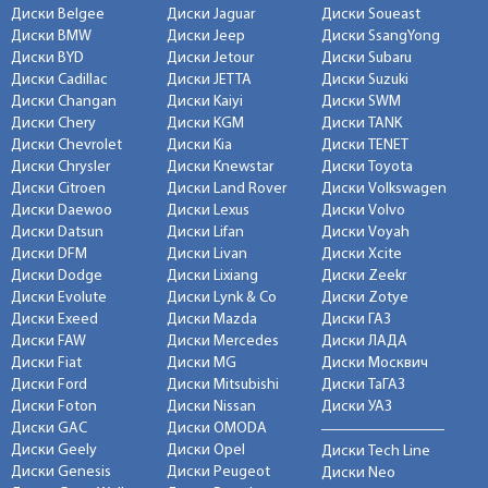
Диски Belgee
Диски Jaguar
Диски Soueast
Диски BMW
Диски Jeep
Диски SsangYong
Диски BYD
Диски Jetour
Диски Subaru
Диски Cadillac
Диски JETTA
Диски Suzuki
Диски Changan
Диски Kaiyi
Диски SWM
Диски Chery
Диски KGM
Диски TANK
Диски Chevrolet
Диски Kia
Диски TENET
Диски Chrysler
Диски Knewstar
Диски Toyota
Диски Citroen
Диски Land Rover
Диски Volkswagen
Диски Daewoo
Диски Lexus
Диски Volvo
Диски Datsun
Диски Lifan
Диски Voyah
Диски DFM
Диски Livan
Диски Xcite
Диски Dodge
Диски Lixiang
Диски Zeekr
Диски Evolute
Диски Lynk & Co
Диски Zotye
Диски Exeed
Диски Mazda
Диски ГАЗ
Диски FAW
Диски Mercedes
Диски ЛАДА
Диски Fiat
Диски MG
Диски Москвич
Диски Ford
Диски Mitsubishi
Диски ТаГАЗ
Диски Foton
Диски Nissan
Диски УАЗ
Диски GAC
Диски OMODA
Диски Geely
Диски Opel
Диски Tech Line
Диски Genesis
Диски Peugeot
Диски Neo