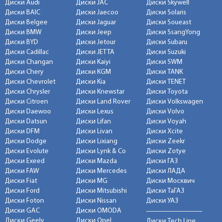
Диски Audi
Диски JAC
Диски Skywell
Диски BAIC
Диски Jaecoo
Диски Solaris
Диски Belgee
Диски Jaguar
Диски Soueast
Диски BMW
Диски Jeep
Диски SsangYong
Диски BYD
Диски Jetour
Диски Subaru
Диски Cadillac
Диски JETTA
Диски Suzuki
Диски Changan
Диски Kaiyi
Диски SWM
Диски Chery
Диски KGM
Диски TANK
Диски Chevrolet
Диски Kia
Диски TENET
Диски Chrysler
Диски Knewstar
Диски Toyota
Диски Citroen
Диски Land Rover
Диски Volkswagen
Диски Daewoo
Диски Lexus
Диски Volvo
Диски Datsun
Диски Lifan
Диски Voyah
Диски DFM
Диски Livan
Диски Xcite
Диски Dodge
Диски Lixiang
Диски Zeekr
Диски Evolute
Диски Lynk & Co
Диски Zotye
Диски Exeed
Диски Mazda
Диски ГАЗ
Диски FAW
Диски Mercedes
Диски ЛАДА
Диски Fiat
Диски MG
Диски Москвич
Диски Ford
Диски Mitsubishi
Диски ТаГАЗ
Диски Foton
Диски Nissan
Диски УАЗ
Диски GAC
Диски OMODA
Диски Geely
Диски Opel
Диски Tech Line