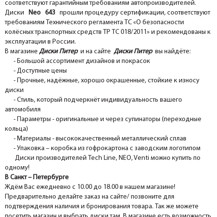
соответствуют гарантийным требованиям автопроизводителей.
Диски
Neo 643
прошли процедуру сертификации, соответствуют
требованиям Технического регламента ТС «О безопасности
колёсных транспортных средств ТР ТС 018/2011» и рекомендованы к
эксплуатации в России.
В магазине
Диски Питер
и на сайте
Диски Питер
вы найдёте:
- Большой ассортимент дизайнов и покрасок
- Доступные цены
- Прочные, надёжные, хорошо окрашенные, стойкие к износу
диски
- Стиль, который подчеркнёт индивидуальность вашего
автомобиля
- Параметры - оригинальные и через супинаторы (переходные
кольца)
- Материалы - высококачественный металлический сплав
- Упаковка – коробка из гофрокартона с заводским логотипом
Диски производителей Tech Line, NEO, Venti можно купить по
одному!
В Санкт – Петербурге
Ждём Вас ежедневно с 10.00 до 18.00 в нашем магазине!
Предварительно делайте заказ на сайте/ позвоните для
подтверждения наличия и бронирования товара. Так же можете
посетить магазин и выбрать диски там. В магазине есть возможность