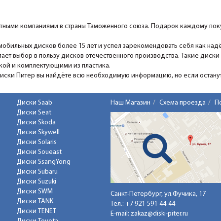
ными компаниями в страны Таможенного союза. Подарок каждому поку
мобильных дисков более 15 лет и успел зарекомендовать себя как над
ает выбор в пользу дисков отечественного производства. Такие диски
ской и комплектующими из пластика.
Диски Питер вы найдёте всю необходимую информацию, но если останутс
Диски Saab
Наш Магазин
Схема проезда
П
Диски Seat
Диски Skoda
Диски Skywell
Диски Solaris
Диски Soueast
Диски SsangYong
Диски Subaru
Диски Suzuki
Диски SWM
Санкт-Петербург, ул.Фучика, 17
Диски TANK
Тел.:
+7 921-591-44-44
Диски TENET
E-mail:
zakaz@diski-piter.ru