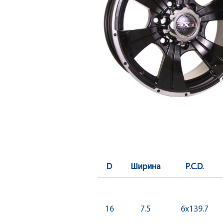
D
Ширина
P.C.D.
16
7.5
6x139.7