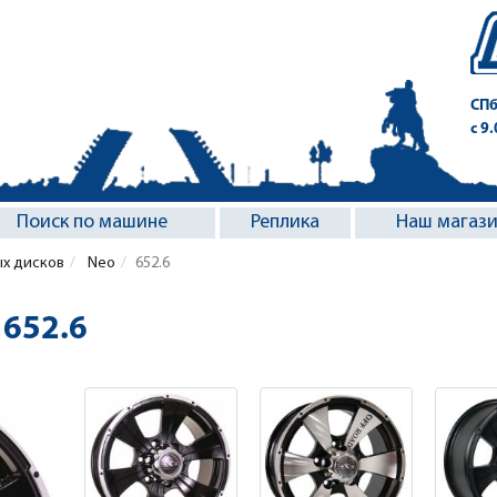
СПб
с 9
Поиск по машине
Реплика
Наш магаз
ых дисков
Neo
652.6
 652.6