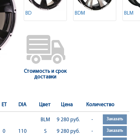
BD
BDM
BLM
Стоимость и срок
доставки
ET
DIA
Цвет
Цена
Количество
Заказать
BLM
9 280 руб.
-
Заказать
0
110
S
9 280 руб.
-