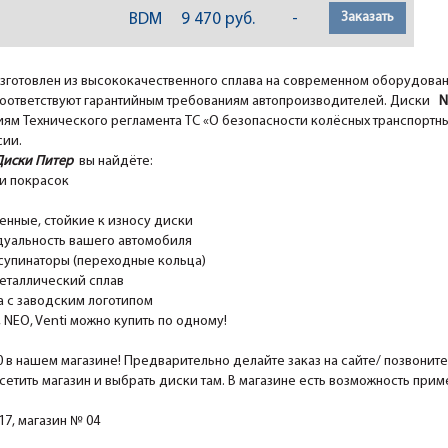
Заказать
BDM
9 470 руб.
-
зготовлен из высококачественного сплава на современном оборудова
оответствуют гарантийным требованиям автопроизводителей. Диски
Ne
ям Технического регламента ТС «О безопасности колёсных транспортны
сии.
Диски Питер
вы найдёте:
и покрасок
ные, стойкие к износу диски
уальность вашего автомобиля
супинаторы (переходные кольца)
еталлический сплав
 с заводским логотипом
EO, Venti можно купить по одному!
0 в нашем магазине! Предварительно делайте заказ на сайте/ позвонит
сетить магазин и выбрать диски там. В магазине есть возможность при
7, магазин № 04