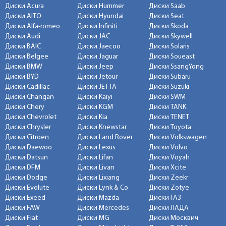
Диски Acura
Диски Hummer
Диски Saab
Диски AITO
Диски Hyundai
Диски Seat
Диски Alfa-romeo
Диски Infiniti
Диски Skoda
Диски Audi
Диски JAC
Диски Skywell
Диски BAIC
Диски Jaecoo
Диски Solaris
Диски Belgee
Диски Jaguar
Диски Soueast
Диски BMW
Диски Jeep
Диски SsangYong
Диски BYD
Диски Jetour
Диски Subaru
Диски Cadillac
Диски JETTA
Диски Suzuki
Диски Changan
Диски Kaiyi
Диски SWM
Диски Chery
Диски KGM
Диски TANK
Диски Chevrolet
Диски Kia
Диски TENET
Диски Chrysler
Диски Knewstar
Диски Toyota
Диски Citroen
Диски Land Rover
Диски Volkswagen
Диски Daewoo
Диски Lexus
Диски Volvo
Диски Datsun
Диски Lifan
Диски Voyah
Диски DFM
Диски Livan
Диски Xcite
Диски Dodge
Диски Lixiang
Диски Zeekr
Диски Evolute
Диски Lynk & Co
Диски Zotye
Диски Exeed
Диски Mazda
Диски ГАЗ
Диски FAW
Диски Mercedes
Диски ЛАДА
Диски Fiat
Диски MG
Диски Москвич