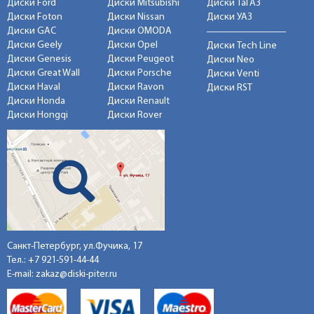
Диски Ford
Диски Mitsubishi
Диски ТаГАЗ
Диски Foton
Диски Nissan
Диски УАЗ
Диски GAC
Диски OMODA
Диски Geely
Диски Opel
Диски Tech Line
Диски Genesis
Диски Peugeot
Диски Neo
Диски Great Wall
Диски Porsche
Диски Venti
Диски Haval
Диски Ravon
Диски RST
Диски Honda
Диски Renault
Диски Hongqi
Диски Rover
Санкт-Петербург, ул.Фучика, 17
Тел.:
+7 921-591-44-44
E-mail:
zakaz@diski-piter.ru