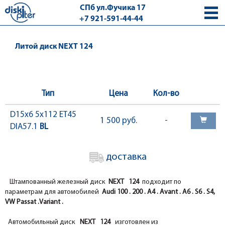
СПб ул.Фучика 17
+7 921-591-44-44
с 9.00 - 18.00 без выходных
Литой диск NEXT 124
Тип
Цена
Кол-во
D15x6 5x112 ET45
1 500 руб.
-
DIA57.1
BL
доставка
Штампованный железный
диск
NEXT
124
подходит по
параметрам для автомобилей
Audi 100 . 200 . A4 . Avant . A6 . S6 . S4,
VW Passat .Variant .
Автомобильный диск
NEXT 124
изготовлен из