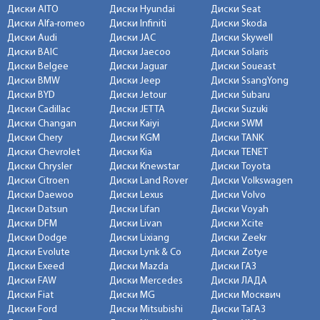
Диски AITO
Диски Hyundai
Диски Seat
Диски Alfa-romeo
Диски Infiniti
Диски Skoda
Диски Audi
Диски JAC
Диски Skywell
Диски BAIC
Диски Jaecoo
Диски Solaris
Диски Belgee
Диски Jaguar
Диски Soueast
Диски BMW
Диски Jeep
Диски SsangYong
Диски BYD
Диски Jetour
Диски Subaru
Диски Cadillac
Диски JETTA
Диски Suzuki
Диски Changan
Диски Kaiyi
Диски SWM
Диски Chery
Диски KGM
Диски TANK
Диски Chevrolet
Диски Kia
Диски TENET
Диски Chrysler
Диски Knewstar
Диски Toyota
Диски Citroen
Диски Land Rover
Диски Volkswagen
Диски Daewoo
Диски Lexus
Диски Volvo
Диски Datsun
Диски Lifan
Диски Voyah
Диски DFM
Диски Livan
Диски Xcite
Диски Dodge
Диски Lixiang
Диски Zeekr
Диски Evolute
Диски Lynk & Co
Диски Zotye
Диски Exeed
Диски Mazda
Диски ГАЗ
Диски FAW
Диски Mercedes
Диски ЛАДА
Диски Fiat
Диски MG
Диски Москвич
Диски Ford
Диски Mitsubishi
Диски ТаГАЗ