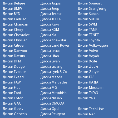
Диски Belgee
Диски Jaguar
Диски Soueast
Диски BMW
Диски Jeep
Диски SsangYong
Диски BYD
Диски Jetour
Диски Subaru
Диски Cadillac
Диски JETTA
Диски Suzuki
Диски Changan
Диски Kaiyi
Диски SWM
Диски Chery
Диски KGM
Диски TANK
Диски Chevrolet
Диски Kia
Диски TENET
Диски Chrysler
Диски Knewstar
Диски Toyota
Диски Citroen
Диски Land Rover
Диски Volkswagen
Диски Daewoo
Диски Lexus
Диски Volvo
Диски Datsun
Диски Lifan
Диски Voyah
Диски DFM
Диски Livan
Диски Xcite
Диски Dodge
Диски Lixiang
Диски Zeekr
Диски Evolute
Диски Lynk & Co
Диски Zotye
Диски Exeed
Диски Mazda
Диски ГАЗ
Диски FAW
Диски Mercedes
Диски ЛАДА
Диски Fiat
Диски MG
Диски Москвич
Диски Ford
Диски Mitsubishi
Диски ТаГАЗ
Диски Foton
Диски Nissan
Диски УАЗ
Диски GAC
Диски OMODA
Диски Geely
Диски Opel
Диски Tech Line
Диски Genesis
Диски Peugeot
Диски Neo