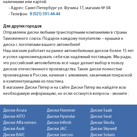
наличными или картой.
- Адрес: Санкт-Петербург ул. Фучика 17, магазин № 04
- Телефон:
8 (921) 591-44-44
Для других городов
Отправляем диски любыми транспортными компаниями в страны
Таможенного союза. Подарок каждому покупателю – крышки к
диска с логотипами вашего автомобиля!
Наш магазин работает на рынке автомобильных дисков более 15 лет
и успел зарекомендовать себя как надёжный поставщик. Мы рады,
что российский автолюбитель всё чаще делает выбор в пользу
дисков отечественного производства. Такие диски полностью
произведены в России, начиная с алюминия, заканчивая покраской
и комплектующими из пластика.
В магазине Диски Питер и на сайте Диски Питер вы найдёте всю
необходимую информацию, но если останутся вопросы - звоните .
Диски Acura
Диски Hummer
Диски Saab
Диски AITO
Диски Hyundai
Диски Seat
Диски Alfa-romeo
Диски Infiniti
Диски Skoda
Диски Audi
Диски JAC
Диски Skywell
Диски BAIC
Диски Jaecoo
Диски Solaris