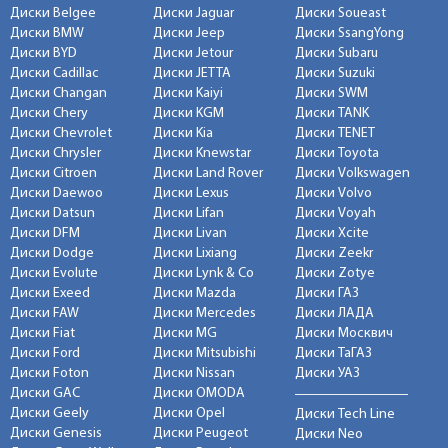
Диски Belgee
Диски Jaguar
Диски Soueast
Диски BMW
Диски Jeep
Диски SsangYong
Диски BYD
Диски Jetour
Диски Subaru
Диски Cadillac
Диски JETTA
Диски Suzuki
Диски Changan
Диски Kaiyi
Диски SWM
Диски Chery
Диски KGM
Диски TANK
Диски Chevrolet
Диски Kia
Диски TENET
Диски Chrysler
Диски Knewstar
Диски Toyota
Диски Citroen
Диски Land Rover
Диски Volkswagen
Диски Daewoo
Диски Lexus
Диски Volvo
Диски Datsun
Диски Lifan
Диски Voyah
Диски DFM
Диски Livan
Диски Xcite
Диски Dodge
Диски Lixiang
Диски Zeekr
Диски Evolute
Диски Lynk & Co
Диски Zotye
Диски Exeed
Диски Mazda
Диски ГАЗ
Диски FAW
Диски Mercedes
Диски ЛАДА
Диски Fiat
Диски MG
Диски Москвич
Диски Ford
Диски Mitsubishi
Диски ТаГАЗ
Диски Foton
Диски Nissan
Диски УАЗ
Диски GAC
Диски OMODA
Диски Geely
Диски Opel
Диски Tech Line
Диски Genesis
Диски Peugeot
Диски Neo