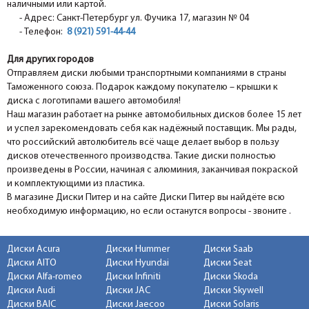
наличными или картой.
- Адрес: Санкт-Петербург ул. Фучика 17, магазин № 04
- Телефон:
8 (921) 591-44-44
Для других городов
Отправляем диски любыми транспортными компаниями в страны
Таможенного союза. Подарок каждому покупателю – крышки к
диска с логотипами вашего автомобиля!
Наш магазин работает на рынке автомобильных дисков более 15 лет
и успел зарекомендовать себя как надёжный поставщик. Мы рады,
что российский автолюбитель всё чаще делает выбор в пользу
дисков отечественного производства. Такие диски полностью
произведены в России, начиная с алюминия, заканчивая покраской
и комплектующими из пластика.
В магазине Диски Питер и на сайте Диски Питер вы найдёте всю
необходимую информацию, но если останутся вопросы - звоните .
Диски Acura
Диски Hummer
Диски Saab
Диски AITO
Диски Hyundai
Диски Seat
Диски Alfa-romeo
Диски Infiniti
Диски Skoda
Диски Audi
Диски JAC
Диски Skywell
Диски BAIC
Диски Jaecoo
Диски Solaris