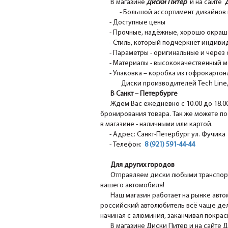
В магазине
Диски Питер
и на сайте
- Большой ассортимент дизайнов 
- Доступные цены
- Прочные, надёжные, хорошо окрашен
- Стиль, который подчеркнёт индивид
- Параметры - оригинальные и через 
- Материалы - высококачественный м
- Упаковка – коробка из гофрокартона
Диски производителей Tech Line, N
В Санкт – Петербурге
Ждём Вас ежедневно с 10.00 до 18.0
бронирования товара. Так же можете по
в магазине - наличными или картой.
- Адрес: Санкт-Петербург ул. Фучика 1
- Телефон:
8 (921) 591-44-44
Для других городов
Отправляем диски любыми транспорт
вашего автомобиля!
Наш магазин работает на рынке авто
российский автолюбитель всё чаще дел
начиная с алюминия, заканчивая покра
В магазине Диски Питер и на сайте 