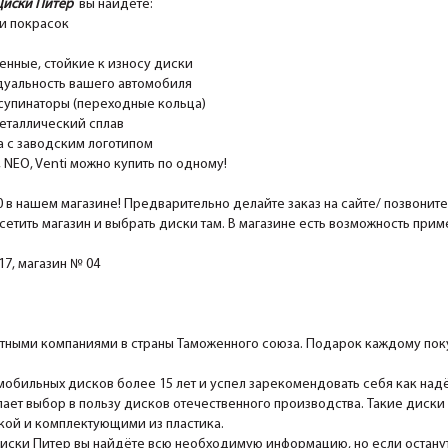
Диски Питер
вы найдёте:
и покрасок
ные, стойкие к износу диски
уальность вашего автомобиля
супинаторы (переходные кольца)
еталлический сплав
 с заводским логотипом
EO, Venti можно купить по одному!
0 в нашем магазине! Предварительно делайте заказ на сайте/ позвонит
сетить магазин и выбрать диски там. В магазине есть возможность при
7, магазин № 04
ными компаниями в страны Таможенного союза. Подарок каждому поку
мобильных дисков более 15 лет и успел зарекомендовать себя как над
ает выбор в пользу дисков отечественного производства. Такие диски
ской и комплектующими из пластика.
Диски Питер вы найдёте всю необходимую информацию, но если останутс