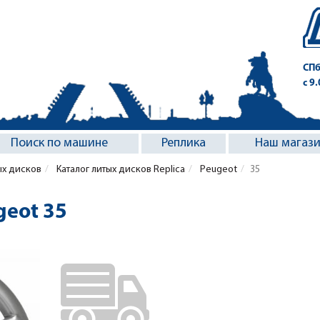
СПб
с 9
Поиск по машине
Реплика
Наш магаз
ых дисков
Каталог литых дисков Replica
Peugeot
35
geot 35