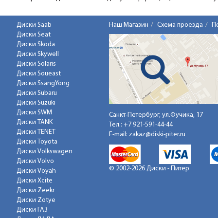
Диски Saab
Наш Магазин
Схема проезда
П
Диски Seat
Диски Skoda
Диски Skywell
Диски Solaris
Диски Soueast
Диски SsangYong
Диски Subaru
Диски Suzuki
Диски SWM
Санкт-Петербург, ул.Фучика, 17
Диски TANK
Тел.:
+7 921-591-44-44
Диски TENET
E-mail:
zakaz@diski-piter.ru
Диски Toyota
Диски Volkswagen
Диски Volvo
© 2002-2026 Диски - Питер
Диски Voyah
Диски Xcite
Диски Zeekr
Диски Zotye
Диски ГАЗ