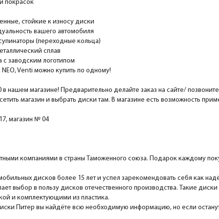
и покрасок
ные, стойкие к износу диски
уальность вашего автомобиля
супинаторы (переходные кольца)
еталлический сплав
 с заводским логотипом
EO, Venti можно купить по одному!
0 в нашем магазине! Предварительно делайте заказ на сайте/ позвонит
сетить магазин и выбрать диски там. В магазине есть возможность при
7, магазин № 04
ными компаниями в страны Таможенного союза. Подарок каждому поку
мобильных дисков более 15 лет и успел зарекомендовать себя как над
ает выбор в пользу дисков отечественного производства. Такие диски
ской и комплектующими из пластика.
Диски Питер вы найдёте всю необходимую информацию, но если останутс