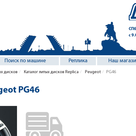
СПб
с 9
Поиск по машине
Реплика
Наш магаз
ых дисков
Каталог литых дисков Replica
Peugeot
PG46
geot PG46