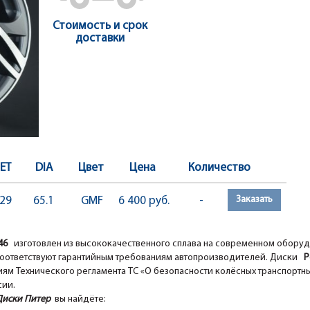
Стоимость и срок
доставки
ET
DIA
Цвет
Цена
Количество
Заказать
29
65.1
GMF
6 400 руб.
-
G46
изготовлен из высококачественного сплава на современном обору
оответствуют гарантийным требованиям автопроизводителей. Диски
Pe
ям Технического регламента ТС «О безопасности колёсных транспортны
сии.
Диски Питер
вы найдёте: