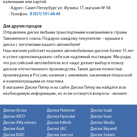
наличными или картой.
- Адрес: Санкт-Петербург ул. Фучика 17, магазин № 04
- Телефон:
8 (921) 591-44-44
Для других городов
Отправляем диски любыми транспортными компаниями в страны
Таможенного союза. Подарок каждому покупателю – крышки к
диска с логотипами вашего автомобиля!
Наш магазин работает на рынке автомобильных дисков более 15 лет
и успел зарекомендовать себя как надёжный поставщик. Мы рады,
что российский автолюбитель всё чаще делает выбор в пользу
дисков отечественного производства. Такие диски полностью
произведены в России, начиная с алюминия, заканчивая покраской
и комплектующими из пластика.
В магазине Диски Питер и на сайте Диски Питер вы найдёте всю
необходимую информацию, но если останутся вопросы - звоните .
Диски Acura
Диски Hummer
Диски Saab
Диски AITO
Диски Hyundai
Диски Seat
Диски Alfa-romeo
Диски Infiniti
Диски Skoda
Диски Audi
Диски JAC
Диски Skywell
Диски BAIC
Диски Jaecoo
Диски Solaris