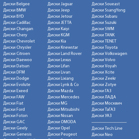
Диски Belgee
Диски Jaguar
Диски Soueast
Диски BMW
Диски Jeep
Диски SsangYong
Диски BYD
Диски Jetour
Диски Subaru
Диски Cadillac
Диски JETTA
Диски Suzuki
Диски Changan
Диски Kaiyi
Диски SWM
Диски Chery
Диски KGM
Диски TANK
Диски Chevrolet
Диски Kia
Диски TENET
Диски Chrysler
Диски Knewstar
Диски Toyota
Диски Citroen
Диски Land Rover
Диски Volkswagen
Диски Daewoo
Диски Lexus
Диски Volvo
Диски Datsun
Диски Lifan
Диски Voyah
Диски DFM
Диски Livan
Диски Xcite
Диски Dodge
Диски Lixiang
Диски Zeekr
Диски Evolute
Диски Lynk & Co
Диски Zotye
Диски Exeed
Диски Mazda
Диски ГАЗ
Диски FAW
Диски Mercedes
Диски ЛАДА
Диски Fiat
Диски MG
Диски Москвич
Диски Ford
Диски Mitsubishi
Диски ТаГАЗ
Диски Foton
Диски Nissan
Диски УАЗ
Диски GAC
Диски OMODA
Диски Geely
Диски Opel
Диски Tech Line
Диски Genesis
Диски Peugeot
Диски Neo